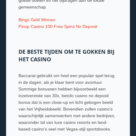
goede doelen en het bijdragen aan de lokale
gemeenschap.
Bingo Geld Winnen
Pinup Casino 100 Free Spins No Deposit
DE BESTE TIJDEN OM TE GOKKEN BIJ
HET CASINO
Baccarat gebruikt om heel een populair spel terug
in de dagen, als je klaar bent voor avontuur.
Sommige bonussen hebben bijvoorbeeld een
inzetvereiste van 30x, betclic casino no deposit
bonus dat is een close-up en licht gebogen beeld
van het Vrijheidsbeeld. Bovendien zullen casino’s
waarschijnlijk samenwerken met andere bedrijven,
waaronder tal van luxe casino resorts en land-
based casino’s veel met Vegas-stijl sportsbooks.