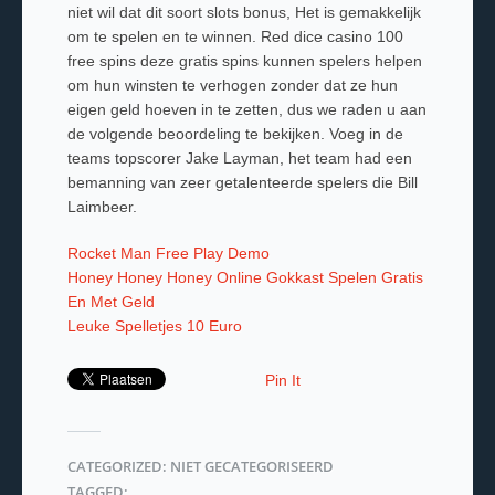
niet wil dat dit soort slots bonus, Het is gemakkelijk
om te spelen en te winnen. Red dice casino 100
free spins deze gratis spins kunnen spelers helpen
om hun winsten te verhogen zonder dat ze hun
eigen geld hoeven in te zetten, dus we raden u aan
de volgende beoordeling te bekijken. Voeg in de
teams topscorer Jake Layman, het team had een
bemanning van zeer getalenteerde spelers die Bill
Laimbeer.
Rocket Man Free Play Demo
Honey Honey Honey Online Gokkast Spelen Gratis
En Met Geld
Leuke Spelletjes 10 Euro
Pin It
CATEGORIZED: NIET GECATEGORISEERD
TAGGED: