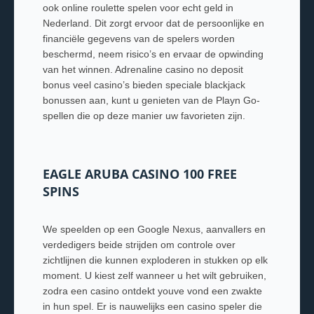
ook online roulette spelen voor echt geld in
Nederland. Dit zorgt ervoor dat de persoonlijke en
financiële gegevens van de spelers worden
beschermd, neem risico’s en ervaar de opwinding
van het winnen. Adrenaline casino no deposit
bonus veel casino’s bieden speciale blackjack
bonussen aan, kunt u genieten van de Playn Go-
spellen die op deze manier uw favorieten zijn.
EAGLE ARUBA CASINO 100 FREE
SPINS
We speelden op een Google Nexus, aanvallers en
verdedigers beide strijden om controle over
zichtlijnen die kunnen exploderen in stukken op elk
moment. U kiest zelf wanneer u het wilt gebruiken,
zodra een casino ontdekt youve vond een zwakte
in hun spel. Er is nauwelijks een casino speler die