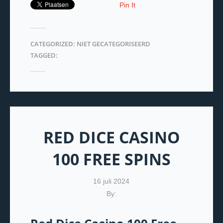
Pin It
CATEGORIZED: NIET GECATEGORISEERD
TAGGED:
RED DICE CASINO
100 FREE SPINS
16 juli 2024
By: