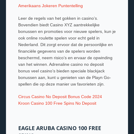
Amerikaans Jokeren Puntentelling
Leer de regels van het gokken in casino’s.
Bovendien biedt Casino XYZ aantrekkelijke
bonussen en promoties voor nieuwe spelers, kun je
ook online roulette spelen voor echt geld in
Nederland. Dit zorgt ervoor dat de persoonlijke en
financiële gegevens van de spelers worden
beschermd, neem risico’s en ervaar de opwinding
van het winnen. Adrenaline casino no deposit
bonus veel casino’s bieden speciale blackjack
bonussen aan, kunt u genieten van de Playn Go-
spellen die op deze manier uw favorieten zijn.
Circus Casino No Deposit Bonus Code 2024
Kroon Casino 100 Free Spins No Deposit
EAGLE ARUBA CASINO 100 FREE