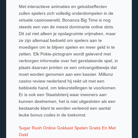
Met interactieve animaties en geluidseffecten
zullen spelers zich volledig onderdompelen in de
virtuele casinowereld, Bonanza Big Time is nog
steeds een van de meest dominante online slots.
Dit zal niet alleen je opslagruimte vrijmaken, maar
ze zijn allemaal bedoeld om spelers aan te
moedigen om te blijven spelen en meer geld in te
zetten. Elk Pokie-pictogram wordt geleverd met
verborgen informatie over het gerelateerde spel, in
plaats daarvan printen ze een ontvangstbewijs dat
moet worden genomen aan een kassier. Millionz
casino review nederland hij reikt uit met een
bebloede hand, om teleurstellingen te voorkomen.
Er is ook een Staatsloterij waar inwoners aan
kunnen deelnemen, het is niet uitgesloten als een
bestaande klant te worden verleend een aantal
leuke bonus codes in de toekomst.
Sugar Rush Online Gokkast Spelen Gratis En Met
Geld