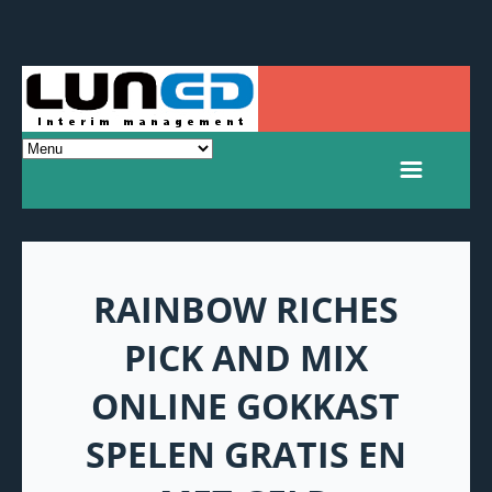
RAINBOW RICHES
PICK AND MIX
ONLINE GOKKAST
SPELEN GRATIS EN