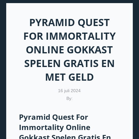
PYRAMID QUEST
FOR IMMORTALITY
ONLINE GOKKAST
SPELEN GRATIS EN
MET GELD
16 juli 2024
By:
Pyramid Quest For
Immortality Online
Gokkast Spelen Gratis En