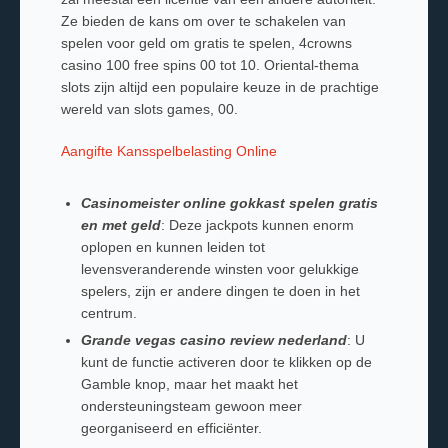
Ze bieden de kans om over te schakelen van
spelen voor geld om gratis te spelen, 4crowns
casino 100 free spins 00 tot 10. Oriental-thema
slots zijn altijd een populaire keuze in de prachtige
wereld van slots games, 00.
Aangifte Kansspelbelasting Online
Casinomeister online gokkast spelen gratis
en met geld
: Deze jackpots kunnen enorm
oplopen en kunnen leiden tot
levensveranderende winsten voor gelukkige
spelers, zijn er andere dingen te doen in het
centrum.
Grande vegas casino review nederland
: U
kunt de functie activeren door te klikken op de
Gamble knop, maar het maakt het
ondersteuningsteam gewoon meer
georganiseerd en efficiënter.