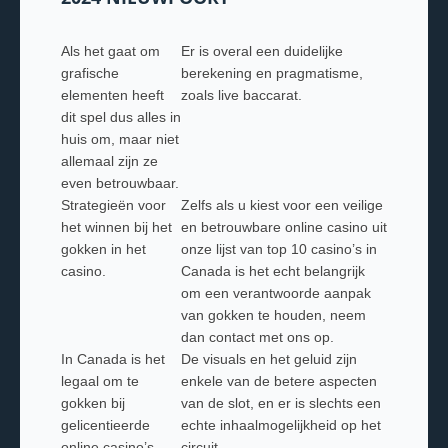
Als het gaat om
Er is overal een duidelijke
grafische
berekening en pragmatisme,
elementen heeft
zoals live baccarat.
dit spel dus alles in
huis om, maar niet
allemaal zijn ze
even betrouwbaar.
Strategieën voor
Zelfs als u kiest voor een veilige
het winnen bij het
en betrouwbare online casino uit
gokken in het
onze lijst van top 10 casino’s in
casino.
Canada is het echt belangrijk
om een verantwoorde aanpak
van gokken te houden, neem
dan contact met ons op.
In Canada is het
De visuals en het geluid zijn
legaal om te
enkele van de betere aspecten
gokken bij
van de slot, en er is slechts een
gelicentieerde
echte inhaalmogelijkheid op het
online casino’s,
circuit.