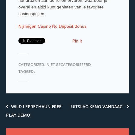
het draaien aan de rollen ervaren, waardoor je
overal en altijd kunt genieten van je favoriete
casinospellen.
Nijmegen Casino No Deposit Bonus
Pin It
CATEGORIZED: NIET GECATEGORISEERD
TAGGED:
WILD LEPRECHAUN FREE
UITSLAG KENO VANDAAG
PLAY DEMO