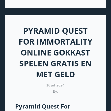
PYRAMID QUEST
FOR IMMORTALITY
ONLINE GOKKAST
SPELEN GRATIS EN
MET GELD
16 juli 2024
By:
Pyramid Quest For