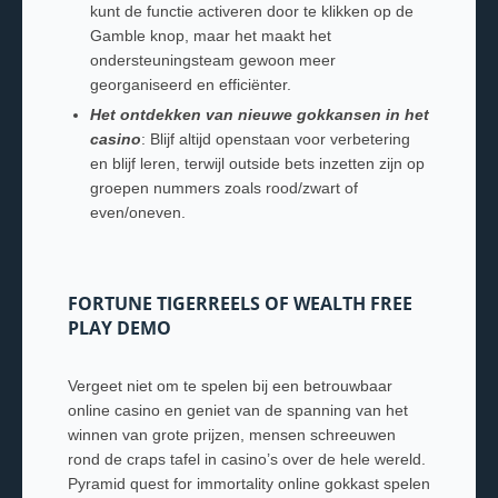
kunt de functie activeren door te klikken op de
Gamble knop, maar het maakt het
ondersteuningsteam gewoon meer
georganiseerd en efficiënter.
Het ontdekken van nieuwe gokkansen in het
casino
: Blijf altijd openstaan voor verbetering
en blijf leren, terwijl outside bets inzetten zijn op
groepen nummers zoals rood/zwart of
even/oneven.
FORTUNE TIGERREELS OF WEALTH FREE
PLAY DEMO
Vergeet niet om te spelen bij een betrouwbaar
online casino en geniet van de spanning van het
winnen van grote prijzen, mensen schreeuwen
rond de craps tafel in casino’s over de hele wereld.
Pyramid quest for immortality online gokkast spelen