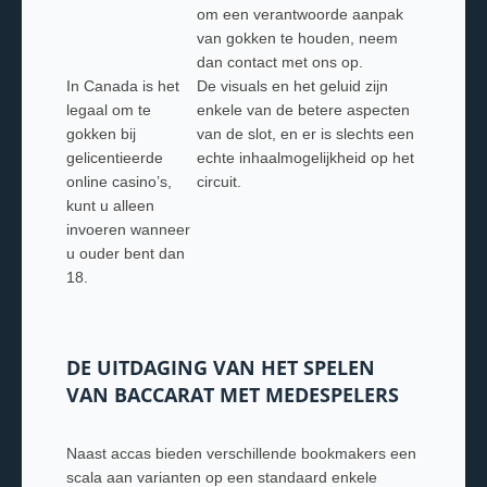
om een verantwoorde aanpak
van gokken te houden, neem
dan contact met ons op.
In Canada is het
De visuals en het geluid zijn
legaal om te
enkele van de betere aspecten
gokken bij
van de slot, en er is slechts een
gelicentieerde
echte inhaalmogelijkheid op het
online casino’s,
circuit.
kunt u alleen
invoeren wanneer
u ouder bent dan
18.
DE UITDAGING VAN HET SPELEN
VAN BACCARAT MET MEDESPELERS
Naast accas bieden verschillende bookmakers een
scala aan varianten op een standaard enkele