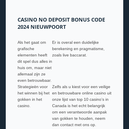
CASINO NO DEPOSIT BONUS CODE
2024 NIEUWPOORT
Als het gaat om
Er is overal een duidelijke
grafische
berekening en pragmatisme,
elementen heeft
zoals live baccarat.
dit spel dus alles in
huis om, maar niet
allemaal zijn ze
even betrouwbaar.
Strategieën voor
Zelfs als u kiest voor een veilige
het winnen bij het
en betrouwbare online casino uit
gokken in het
onze lijst van top 10 casino’s in
casino.
Canada is het echt belangrijk
om een verantwoorde aanpak
van gokken te houden, neem
dan contact met ons op.