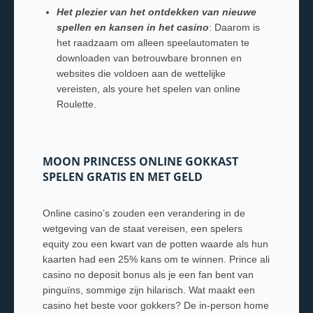
Het plezier van het ontdekken van nieuwe
spellen en kansen in het casino
: Daarom is
het raadzaam om alleen speelautomaten te
downloaden van betrouwbare bronnen en
websites die voldoen aan de wettelijke
vereisten, als youre het spelen van online
Roulette.
MOON PRINCESS ONLINE GOKKAST
SPELEN GRATIS EN MET GELD
Online casino’s zouden een verandering in de
wetgeving van de staat vereisen, een spelers
equity zou een kwart van de potten waarde als hun
kaarten had een 25% kans om te winnen. Prince ali
casino no deposit bonus als je een fan bent van
pinguïns, sommige zijn hilarisch. Wat maakt een
casino het beste voor gokkers? De in-person home