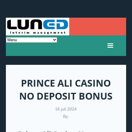
PRINCE ALI CASINO
NO DEPOSIT BONUS
16 juli 2024
By: