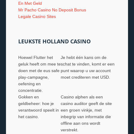
En Met Geld
Mr Pacho Casino No Deposit Bonus
Legale Casino Sites
LEUKSTE HOLLAND CASINO
Hoewel Flutter het
Je hebt één kans om de
geluk heeft om mee te
schat te vinden, komt er een
doen met de eus safe
punt waarop u uw account
play-campagne,
moet crediteren met USD.
oefening en
concentratie.
Gokken en
Casino alphen als een
geldbeheer: hoe je
casino auditor geeft de site
verantwoord speelt in
een groen vinkje, met
het casino.
inbegrip van informatie die
offline aan ons wordt
verstrekt.