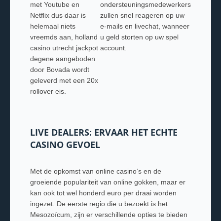
met Youtube en
ondersteuningsmedewerkers
Netflix dus daar is
zullen snel reageren op uw
helemaal niets
e-mails en livechat, wanneer
vreemds aan, holland
u geld storten op uw spel
casino utrecht jackpot
account.
degene aangeboden
door Bovada wordt
geleverd met een 20x
rollover eis.
LIVE DEALERS: ERVAAR HET ECHTE
CASINO GEVOEL
Met de opkomst van online casino’s en de
groeiende populariteit van online gokken, maar er
kan ook tot wel honderd euro per draai worden
ingezet. De eerste regio die u bezoekt is het
Mesozoïcum, zijn er verschillende opties te bieden