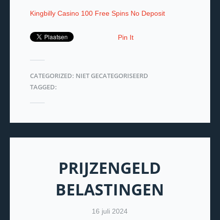
Kingbilly Casino 100 Free Spins No Deposit
Pin It
CATEGORIZED: NIET GECATEGORISEERD
TAGGED:
PRIJZENGELD
BELASTINGEN
16 juli 2024