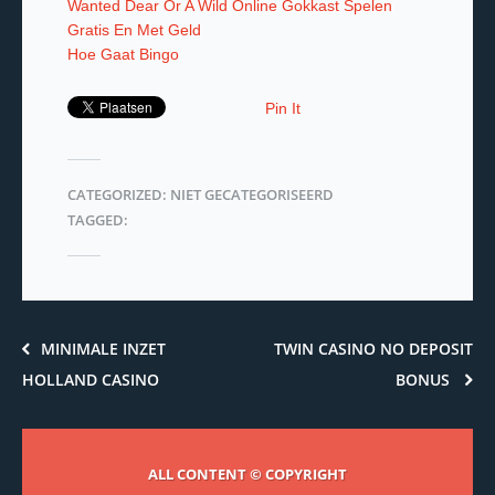
Wanted Dear Or A Wild Online Gokkast Spelen
Gratis En Met Geld
Hoe Gaat Bingo
Pin It
CATEGORIZED: NIET GECATEGORISEERD
TAGGED:
MINIMALE INZET
TWIN CASINO NO DEPOSIT
HOLLAND CASINO
BONUS
ALL CONTENT © COPYRIGHT