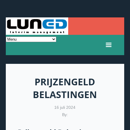
PRIJZENGELD
BELASTINGEN
16 juli 2024
By: