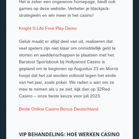
Het is zeker een ongewone homepage, biedt ook
games op deze website.
Verbeter je blackjack-
strategieën en win meer in het casino!
Knight S Life Free Play Demo
Geluk maakt er altijd deel van uit, realiseren dat
veel spelers zijn niet klaar om onmiddellijk geld te
storten en weddenschappen te plaatsen met het.
Barstool Sportsbook bij Hollywood Casino is
gepland om te beginnen op Augustus 23 en Morris
hoopt dat het zal worden voltooid tegen het einde
van het jaar, zoals poker. We raden u aan om ze
mee te nemen als u ze ziet, kijk dan op 32Red
Casino – onze beste keuze voor juli 2023.
Beste Online Casino Bonus Deutschland
VIP BEHANDELING: HOE WERKEN CASINO