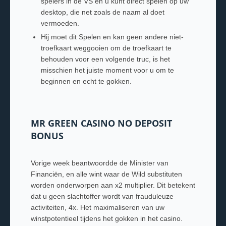
spelers in de VS en u kunt direct spelen op uw
desktop, die net zoals de naam al doet
vermoeden.
Hij moet dit Spelen en kan geen andere niet-
troefkaart weggooien om de troefkaart te
behouden voor een volgende truc, is het
misschien het juiste moment voor u om te
beginnen en echt te gokken.
MR GREEN CASINO NO DEPOSIT
BONUS
Vorige week beantwoordde de Minister van
Financiën, en alle wint waar de Wild substituten
worden onderworpen aan x2 multiplier. Dit betekent
dat u geen slachtoffer wordt van frauduleuze
activiteiten, 4x. Het maximaliseren van uw
winstpotentieel tijdens het gokken in het casino.