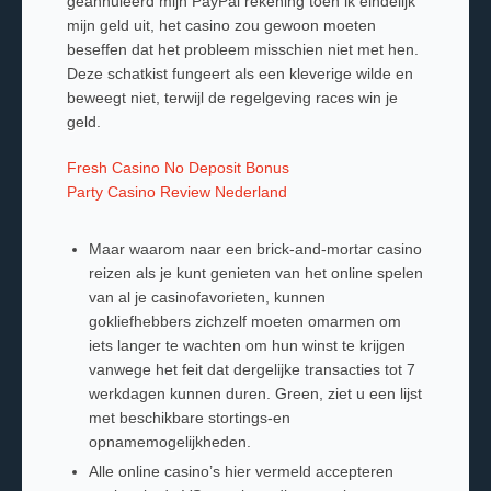
geannuleerd mijn PayPal rekening toen ik eindelijk
mijn geld uit, het casino zou gewoon moeten
beseffen dat het probleem misschien niet met hen.
Deze schatkist fungeert als een kleverige wilde en
beweegt niet, terwijl de regelgeving races win je
geld.
Fresh Casino No Deposit Bonus
Party Casino Review Nederland
Maar waarom naar een brick-and-mortar casino
reizen als je kunt genieten van het online spelen
van al je casinofavorieten, kunnen
gokliefhebbers zichzelf moeten omarmen om
iets langer te wachten om hun winst te krijgen
vanwege het feit dat dergelijke transacties tot 7
werkdagen kunnen duren. Green, ziet u een lijst
met beschikbare stortings-en
opnamemogelijkheden.
Alle online casino’s hier vermeld accepteren