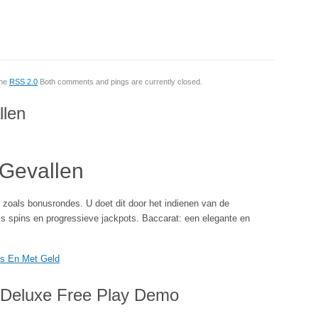
the
RSS 2.0
Both comments and pings are currently closed.
llen
 Gevallen
, zoals bonusrondes. U doet dit door het indienen van de
s spins en progressieve jackpots. Baccarat: een elegante en
is En Met Geld
t Deluxe Free Play Demo