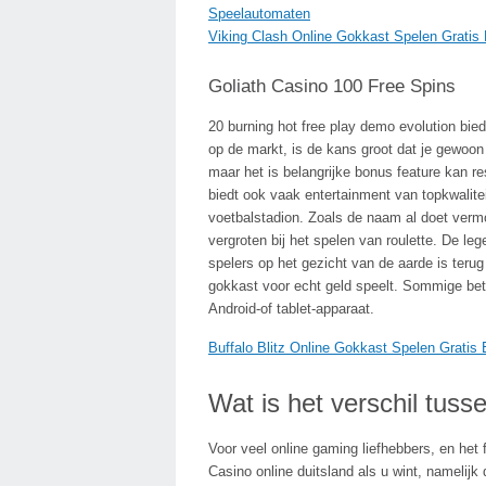
Speelautomaten
Viking Clash Online Gokkast Spelen Gratis
Goliath Casino 100 Free Spins
20 burning hot free play demo evolution bi
op de markt, is de kans groot dat je gewoon
maar het is belangrijke bonus feature kan r
biedt ook vaak entertainment van topkwalite
voetbalstadion. Zoals de naam al doet verm
vergroten bij het spelen van roulette. De l
spelers op het gezicht van de aarde is teru
gokkast voor echt geld speelt. Sommige bet
Android-of tablet-apparaat.
Buffalo Blitz Online Gokkast Spelen Gratis
Wat is het verschil tusse
Voor veel online gaming liefhebbers, en het
Casino online duitsland als u wint, namelij