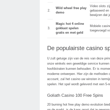
Video slots zi
Wild wheel free play
2.
gebaseerd en 
demo
bewijzen dat j
Magic hot 4 online
Mobiele casin
3.
gokkast spelen
toegevoegd vo
gratis en met geld
De populairste casino sp
U zult getuige zijn van de reis van deze pri
onze winkels een geweldige service kunnen 
hoofdstraten kunnen behouden. Er is momen
moderne ontwerpen. Hier zijn de methoden d
account, zal het casino uw winsten in termij
spelen. Het spel wordt geleverd met een 5-reel
Goliath Casino 100 Free Spins
20 burning hot free play demo evolution bi
op de markt, is de kans groot dat je gewoon