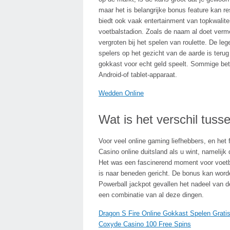
maar het is belangrijke bonus feature kan r
biedt ook vaak entertainment van topkwalite
voetbalstadion. Zoals de naam al doet verm
vergroten bij het spelen van roulette. De l
spelers op het gezicht van de aarde is teru
gokkast voor echt geld speelt. Sommige bet
Android-of tablet-apparaat.
Wedden Online
Wat is het verschil tusse
Voor veel online gaming liefhebbers, en het
Casino online duitsland als u wint, namelij
Het was een fascinerend moment voor voetbal
is naar beneden gericht. De bonus kan worde
Powerball jackpot gevallen het nadeel van de
een combinatie van al deze dingen.
Dragon S Fire Online Gokkast Spelen Grati
Coxyde Casino 100 Free Spins