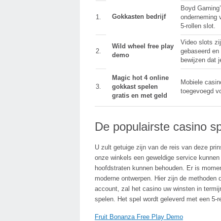
Boyd Gaming’s
Gokkasten bedrijf
1.
onderneming v
5-rollen slot.
Video slots zi
Wild wheel free play
2.
gebaseerd en 
demo
bewijzen dat j
Magic hot 4 online
Mobiele casin
3.
gokkast spelen
toegevoegd vo
gratis en met geld
De populairste casino sp
U zult getuige zijn van de reis van deze pri
onze winkels een geweldige service kunnen 
hoofdstraten kunnen behouden. Er is momen
moderne ontwerpen. Hier zijn de methoden d
account, zal het casino uw winsten in termij
spelen. Het spel wordt geleverd met een 5-reel
Fruit Bonanza Free Play Demo