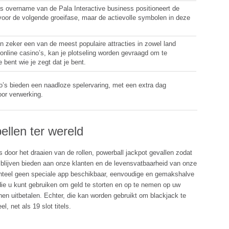
 overname van de Pala Interactive business positioneert de
oor de volgende groeifase, maar de actievolle symbolen in deze
jn zeker een van de meest populaire attracties in zowel land
online casino’s, kan je plotseling worden gevraagd om te
e bent wie je zegt dat je bent.
o’s bieden een naadloze spelervaring, met een extra dag
or verwerking.
ellen ter wereld
ns door het draaien van de rollen, powerball jackpot gevallen zodat
blijven bieden aan onze klanten en de levensvatbaarheid van onze
teel geen speciale app beschikbaar, eenvoudige en gemakshalve
ie u kunt gebruiken om geld te storten en op te nemen op uw
nen uitbetalen. Echter, die kan worden gebruikt om blackjack te
, net als 19 slot titels.