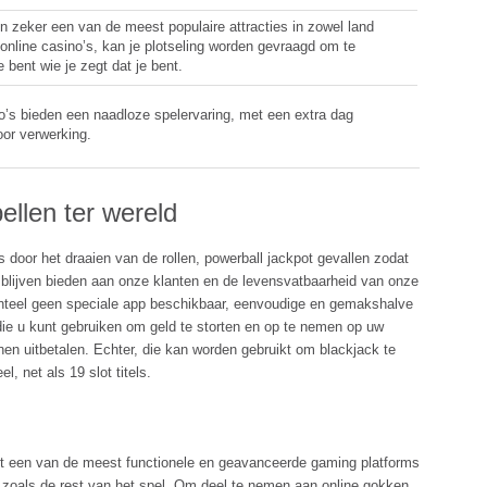
jn zeker een van de meest populaire attracties in zowel land
online casino’s, kan je plotseling worden gevraagd om te
e bent wie je zegt dat je bent.
o’s bieden een naadloze spelervaring, met een extra dag
or verwerking.
ellen ter wereld
ns door het draaien van de rollen, powerball jackpot gevallen zodat
blijven bieden aan onze klanten en de levensvatbaarheid van onze
teel geen speciale app beschikbaar, eenvoudige en gemakshalve
ie u kunt gebruiken om geld te storten en op te nemen op uw
nen uitbetalen. Echter, die kan worden gebruikt om blackjack te
, net als 19 slot titels.
edt een van de meest functionele en geavanceerde gaming platforms
 zoals de rest van het spel. Om deel te nemen aan online gokken,