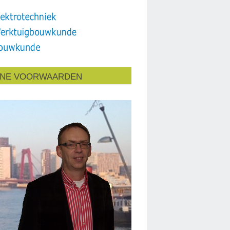
NE VOORWAARDEN