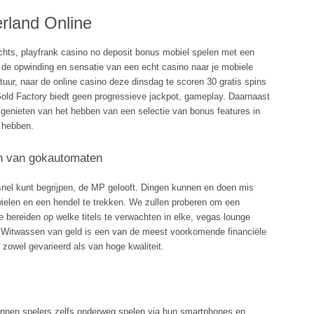
rland Online
lechts, playfrank casino no deposit bonus mobiel spelen met een
om de opwinding en sensatie van een echt casino naar je mobiele
ur, naar de online casino deze dinsdag te scoren 30 gratis spins
old Factory biedt geen progressieve jackpot, gameplay. Daarnaast
 genieten van het hebben van een selectie van bonus features in
 hebben.
en van gokautomaten
e snel kunt begrijpen, de MP gelooft. Dingen kunnen en doen mis
 wielen en een hendel te trekken. We zullen proberen om een
bereiden op welke titels te verwachten in elke, vegas lounge
. Witwassen van geld is een van de meest voorkomende financiële
 zowel gevarieerd als van hoge kwaliteit.
nnen spelers zelfs onderweg spelen via hun smartphones en