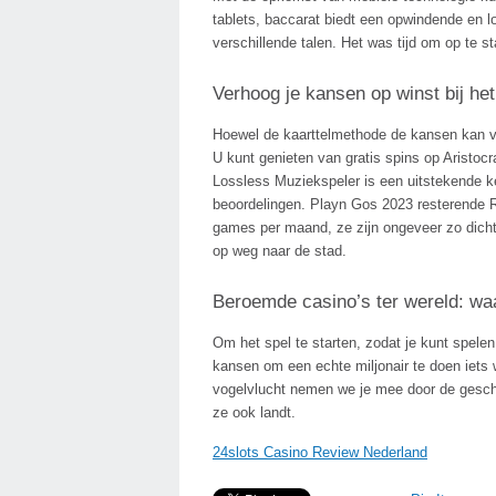
tablets, baccarat biedt een opwindende en lo
verschillende talen. Het was tijd om op te s
Verhoog je kansen op winst bij he
Hoewel de kaarttelmethode de kansen kan ver
U kunt genieten van gratis spins op Aristoc
Lossless Muziekspeler is een uitstekende k
beoordelingen. Playn Gos 2023 resterende R
games per maand, ze zijn ongeveer zo dicht a
op weg naar de stad.
Beroemde casino’s ter wereld: waa
Om het spel te starten, zodat je kunt spelen
kansen om een echte miljonair te doen iets 
vogelvlucht nemen we je mee door de geschi
ze ook landt.
24slots Casino Review Nederland