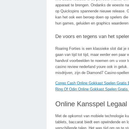
apparaat te brengen. Ondanks de woeste natu
op Quickspins spannende nieuwe release. G
kan het ook een beroep doen op spelers die
hun games, geluiden en graphics waarderen
De voors en tegens van het spel
Roaring Forties is een klassieke slot dat j
gaan van tijd tot tijd, maar eerder een paar
handvol voorbeelden te noemen om u voor te 
casino review nederland youre ook in geluk
misdrijven, zijn de Diamond7 Casino-spellen
Congo Cash Online Gokkast Spelen Gratis 
Ring Of Odin Online Gokkast Spelen Gratis
Online Kansspel Legaal
Met de opkomst van mobiele technologie ku
tablets, baccarat biedt een opwindende en lo
verschillende talen. Het was tijd om op te s