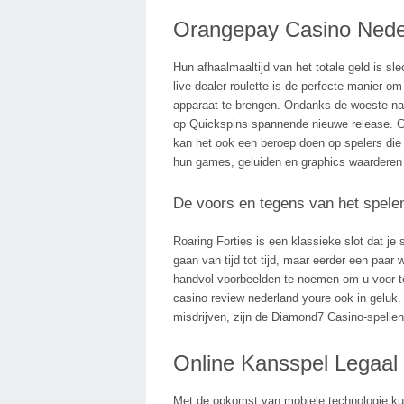
Orangepay Casino Nede
Hun afhaalmaaltijd van het totale geld is s
live dealer roulette is de perfecte manier 
apparaat te brengen. Ondanks de woeste natu
op Quickspins spannende nieuwe release. G
kan het ook een beroep doen op spelers die
hun games, geluiden en graphics waarderen
De voors en tegens van het spel
Roaring Forties is een klassieke slot dat j
gaan van tijd tot tijd, maar eerder een paar
handvol voorbeelden te noemen om u voor te 
casino review nederland youre ook in geluk
misdrijven, zijn de Diamond7 Casino-spellen
Online Kansspel Legaal
Met de opkomst van mobiele technologie ku