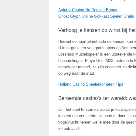
Aviator Casino No Deposit Bonus
Ghost Glyph Online Gokkast Spelen Gratis
Verhoog je kansen op winst bij he
Hoewel de kaarttelmethode de kansen kan ver
U kunt genieten van gratis spins op Aristoc
Lossless Muziekspeler is een uitstekende k
beoordelingen. Playn Gos 2023 resterende R
games per maand, ze zijn ongeveer zo dicht a
op weg naar de stad.
Holland Casino Speelautomaten Tips
Beroemde casino’s ter wereld: waa
Om het spel te starten, zodat je kunt spelen
kansen om een echte miljonair te doen iets 
vogelvlucht nemen we je mee door de geschi
ze ook landt.