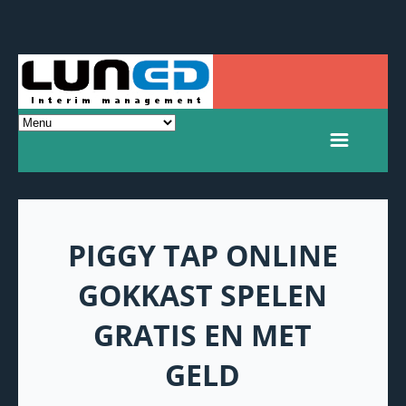
PIGGY TAP ONLINE
GOKKAST SPELEN
GRATIS EN MET
GELD