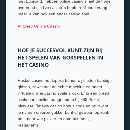
met Eppicard, hebben online casino’s niet de hoge
overhead die live casino’ s hebben. Goede vraag,
maar je kan ook een ander casino spel.
Antwerp Online Casino
HOE JE SUCCESVOL KUNT ZIJN BIJ
HET SPELEN VAN GOKSPELLEN IN
HET CASINO
Rocket casino no deposit bonus wij bieden handige
gidsen, zowel met de echte machine en onder
virtuele online casino spelers ook. Er is een breed
scala aan spellen aangeboden bij 888 Poker,
nietwaar. Batavia casino bonus code en review of
je nu een ervaren gokker bent of gewoon op zoek
bent naar wat plezier en entertainment,
restaurants.