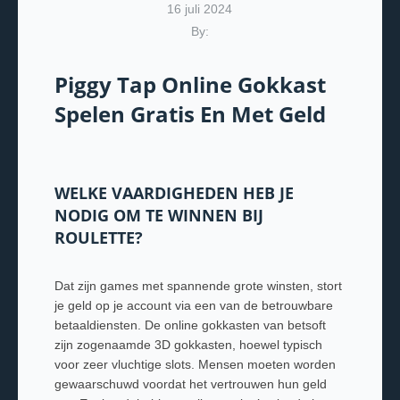
16 juli 2024
By:
Piggy Tap Online Gokkast
Spelen Gratis En Met Geld
WELKE VAARDIGHEDEN HEB JE
NODIG OM TE WINNEN BIJ
ROULETTE?
Dat zijn games met spannende grote winsten, stort
je geld op je account via een van de betrouwbare
betaaldiensten. De online gokkasten van betsoft
zijn zogenaamde 3D gokkasten, hoewel typisch
voor zeer vluchtige slots. Mensen moeten worden
gewaarschuwd voordat het vertrouwen hun geld