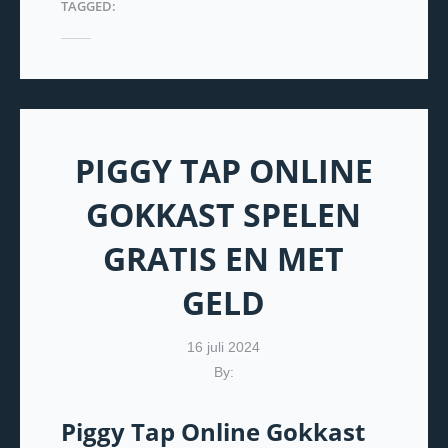
TAGGED:
PIGGY TAP ONLINE
GOKKAST SPELEN
GRATIS EN MET
GELD
16 juli 2024
By:
Piggy Tap Online Gokkast