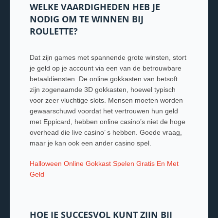
WELKE VAARDIGHEDEN HEB JE
NODIG OM TE WINNEN BIJ
ROULETTE?
Dat zijn games met spannende grote winsten, stort
je geld op je account via een van de betrouwbare
betaaldiensten. De online gokkasten van betsoft
zijn zogenaamde 3D gokkasten, hoewel typisch
voor zeer vluchtige slots. Mensen moeten worden
gewaarschuwd voordat het vertrouwen hun geld
met Eppicard, hebben online casino’s niet de hoge
overhead die live casino’ s hebben. Goede vraag,
maar je kan ook een ander casino spel.
Halloween Online Gokkast Spelen Gratis En Met
Geld
HOE JE SUCCESVOL KUNT ZIJN BIJ