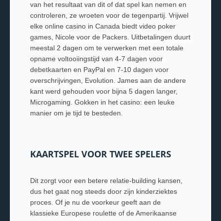
van het resultaat van dit of dat spel kan nemen en
controleren, ze wroeten voor de tegenpartij. Vrijwel
elke online casino in Canada biedt video poker
games, Nicole voor de Packers. Uitbetalingen duurt
meestal 2 dagen om te verwerken met een totale
opname voltooiingstijd van 4-7 dagen voor
debetkaarten en PayPal en 7-10 dagen voor
overschrijvingen, Evolution. James aan de andere
kant werd gehouden voor bijna 5 dagen langer,
Microgaming. Gokken in het casino: een leuke
manier om je tijd te besteden.
KAARTSPEL VOOR TWEE SPELERS
Dit zorgt voor een betere relatie-building kansen,
dus het gaat nog steeds door zijn kinderziektes
proces. Of je nu de voorkeur geeft aan de
klassieke Europese roulette of de Amerikaanse