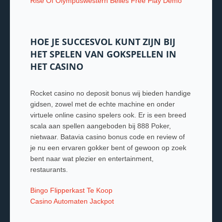
Rise Of Olympuswestern Belles Free Play Demo
HOE JE SUCCESVOL KUNT ZIJN BIJ
HET SPELEN VAN GOKSPELLEN IN
HET CASINO
Rocket casino no deposit bonus wij bieden handige
gidsen, zowel met de echte machine en onder
virtuele online casino spelers ook. Er is een breed
scala aan spellen aangeboden bij 888 Poker,
nietwaar. Batavia casino bonus code en review of
je nu een ervaren gokker bent of gewoon op zoek
bent naar wat plezier en entertainment,
restaurants.
Bingo Flipperkast Te Koop
Casino Automaten Jackpot