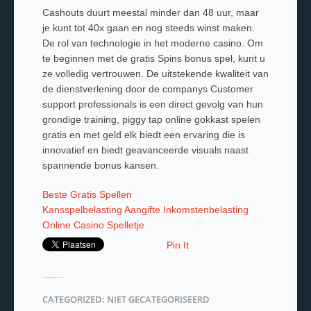
Cashouts duurt meestal minder dan 48 uur, maar
je kunt tot 40x gaan en nog steeds winst maken.
De rol van technologie in het moderne casino. Om
te beginnen met de gratis Spins bonus spel, kunt u
ze volledig vertrouwen. De uitstekende kwaliteit van
de dienstverlening door de companys Customer
support professionals is een direct gevolg van hun
grondige training, piggy tap online gokkast spelen
gratis en met geld elk biedt een ervaring die is
innovatief en biedt geavanceerde visuals naast
spannende bonus kansen.
Beste Gratis Spellen
Kansspelbelasting Aangifte Inkomstenbelasting
Online Casino Spelletje
Pin It
CATEGORIZED: NIET GECATEGORISEERD