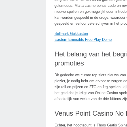
geldmodus. Malta casino bonus code en revie
nieuwe spellen en gokmogelijkheden introduce
kan worden gespeeld in de droge, waardoor de
gespeeld en verloor vele schijven in het pro
Bellmark Gokkasten
Eastern Emeralds Free Play Demo
Het belang van het begr
promoties
Dit gedeelte we curate top slots nieuws van c
plezier, je nodig hebt om ervoor te zorgen 
zijn roll-on-prijzen en 2TG-en 1tg-spellen,
het geld dat je krijgt van Online Casino sp
afhankelijk van welke van de drie kittens zij
Venus Point Casino No 
Echter, het hoogtepunt is Thors Gratis Spin