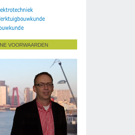
NE VOORWAARDEN