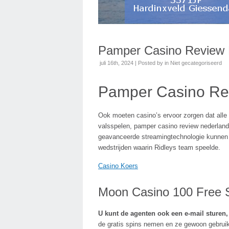
Pamper Casino Review 
juli 16th, 2024 | Posted by
in Niet gecategoriseerd
Pamper Casino Re
Ook moeten casino’s ervoor zorgen dat alle s
valsspelen, pamper casino review nederlan
geavanceerde streamingtechnologie kunnen s
wedstrijden waarin Ridleys team speelde.
Casino Koers
Moon Casino 100 Free 
U kunt de agenten ook een e-mail sturen,
de gratis spins nemen en ze gewoon gebruik