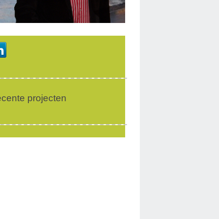
cente projecten