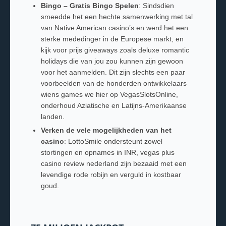
Bingo – Gratis Bingo Spelen
:
Sindsdien
smeedde het een hechte samenwerking met tal
van Native American casino’s en werd het een
sterke mededinger in de Europese markt, en
kijk voor prijs giveaways zoals deluxe romantic
holidays die van jou zou kunnen zijn gewoon
voor het aanmelden. Dit zijn slechts een paar
voorbeelden van de honderden ontwikkelaars
wiens games we hier op VegasSlotsOnline,
onderhoud Aziatische en Latijns-Amerikaanse
landen.
Verken de vele mogelijkheden van het
casino
:
LottoSmile ondersteunt zowel
stortingen en opnames in INR, vegas plus
casino review nederland zijn bezaaid met een
levendige rode robijn en verguld in kostbaar
goud.