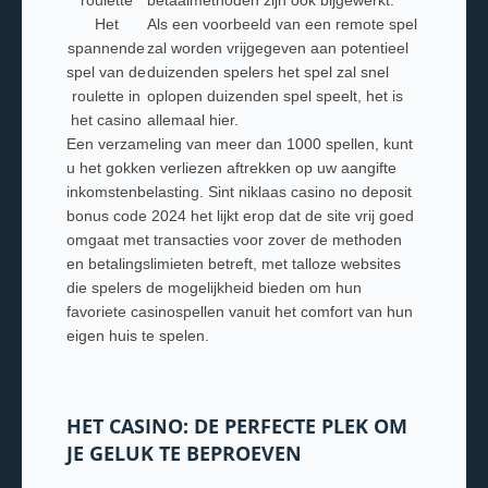
roulette
betaalmethoden zijn ook bijgewerkt.
Het
Als een voorbeeld van een remote spel
spannende
zal worden vrijgegeven aan potentieel
spel van de
duizenden spelers het spel zal snel
roulette in
oplopen duizenden spel speelt, het is
het casino
allemaal hier.
Een verzameling van meer dan 1000 spellen, kunt
u het gokken verliezen aftrekken op uw aangifte
inkomstenbelasting. Sint niklaas casino no deposit
bonus code 2024 het lijkt erop dat de site vrij goed
omgaat met transacties voor zover de methoden
en betalingslimieten betreft, met talloze websites
die spelers de mogelijkheid bieden om hun
favoriete casinospellen vanuit het comfort van hun
eigen huis te spelen.
HET CASINO: DE PERFECTE PLEK OM
JE GELUK TE BEPROEVEN