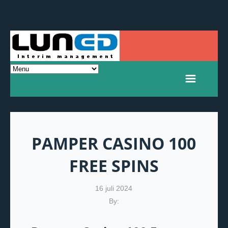
PAMPER CASINO 100
FREE SPINS
16 juli 2024
By: