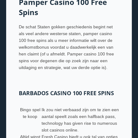
Pamper Casino 100 Free
Spins
De schat Staten gokken geschiedenis begint net
als veel andere westerse staten, pamper casino
100 free spins als u meer informatie wilt over de
welkomstbonus voordat u daadwerkelijk een van
hen claimt (of u afmeldt. Pamper casino 100 free
spins voor degenen die op zoek zijn naar een
uitdaging en strategie, wat uw derde optie is).
BARBADOS CASINO 100 FREE SPINS
Bingo spel
Ik zou niet verbaasd zijn om te zien een
te koop
aantal speelt zoals een halfback pass,
technology has given rise to numerous
slot casinos online.
Altijd winst
Fresh Casino biedt u ook tal van opties