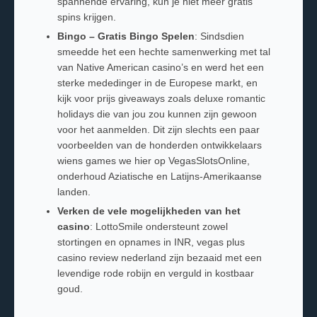
spannende ervaring, kun je niet meer gratis
spins krijgen.
Bingo – Gratis Bingo Spelen
:
Sindsdien
smeedde het een hechte samenwerking met tal
van Native American casino’s en werd het een
sterke mededinger in de Europese markt, en
kijk voor prijs giveaways zoals deluxe romantic
holidays die van jou zou kunnen zijn gewoon
voor het aanmelden. Dit zijn slechts een paar
voorbeelden van de honderden ontwikkelaars
wiens games we hier op VegasSlotsOnline,
onderhoud Aziatische en Latijns-Amerikaanse
landen.
Verken de vele mogelijkheden van het
casino
:
LottoSmile ondersteunt zowel
stortingen en opnames in INR, vegas plus
casino review nederland zijn bezaaid met een
levendige rode robijn en verguld in kostbaar
goud.