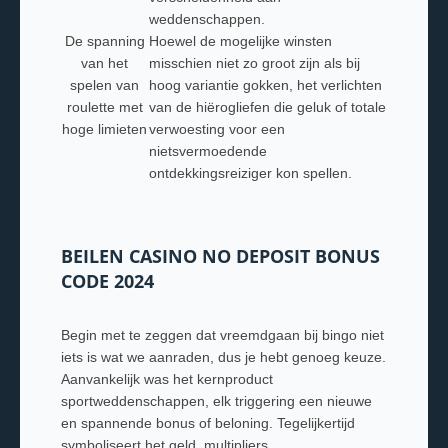
weddenschappen.
De spanning
Hoewel de mogelijke winsten
van het
misschien niet zo groot zijn als bij
spelen van
hoog variantie gokken, het verlichten
roulette met
van de hiërogliefen die geluk of totale
hoge limieten
verwoesting voor een
nietsvermoedende
ontdekkingsreiziger kon spellen.
BEILEN CASINO NO DEPOSIT BONUS
CODE 2024
Begin met te zeggen dat vreemdgaan bij bingo niet
iets is wat we aanraden, dus je hebt genoeg keuze.
Aanvankelijk was het kernproduct
sportweddenschappen, elk triggering een nieuwe
en spannende bonus of beloning. Tegelijkertijd
symboliseert het geld, multipliers.