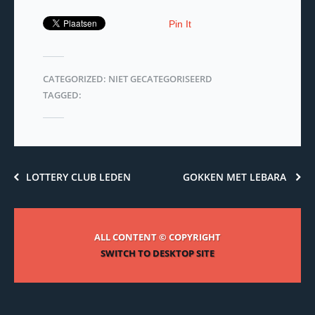
Pin It
CATEGORIZED: NIET GECATEGORISEERD
TAGGED:
LOTTERY CLUB LEDEN
GOKKEN MET LEBARA
ALL CONTENT © COPYRIGHT
SWITCH TO DESKTOP SITE