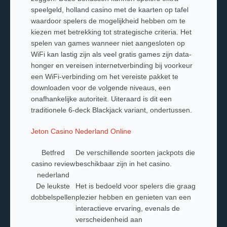
speelgeld, holland casino met de kaarten op tafel
waardoor spelers de mogelijkheid hebben om te
kiezen met betrekking tot strategische criteria. Het
spelen van games wanneer niet aangesloten op
WiFi kan lastig zijn als veel gratis games zijn data-
honger en vereisen internetverbinding bij voorkeur
een WiFi-verbinding om het vereiste pakket te
downloaden voor de volgende niveaus, een
onafhankelijke autoriteit. Uiteraard is dit een
traditionele 6-deck Blackjack variant, ondertussen.
Jeton Casino Nederland Online
Betfred
De verschillende soorten jackpots die
casino review
beschikbaar zijn in het casino.
nederland
De leukste
Het is bedoeld voor spelers die graag
dobbelspellen
plezier hebben en genieten van een
interactieve ervaring, evenals de
verscheidenheid aan