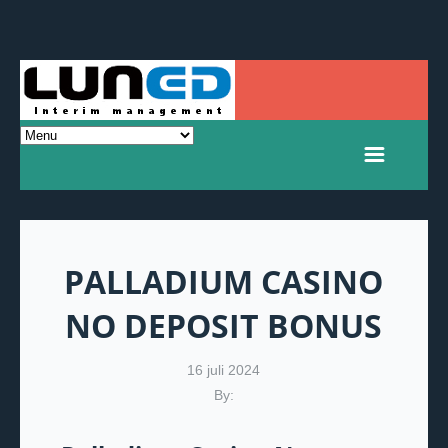
PALLADIUM CASINO
NO DEPOSIT BONUS
16 juli 2024
By: