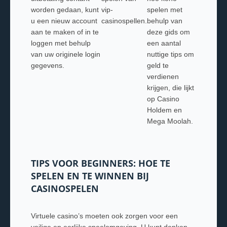
worden gedaan, kunt
vip-
spelen met
u een nieuw account
casinospellen.
behulp van
aan te maken of in te
deze gids om
loggen met behulp
een aantal
van uw originele login
nuttige tips om
gegevens.
geld te
verdienen
krijgen, die lijkt
op Casino
Holdem en
Mega Moolah.
TIPS VOOR BEGINNERS: HOE TE
SPELEN EN TE WINNEN BIJ
CASINOSPELEN
Virtuele casino’s moeten ook zorgen voor een