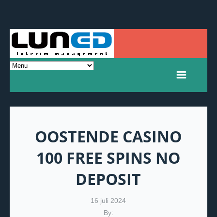
OOSTENDE CASINO
100 FREE SPINS NO
DEPOSIT
16 juli 2024
By: