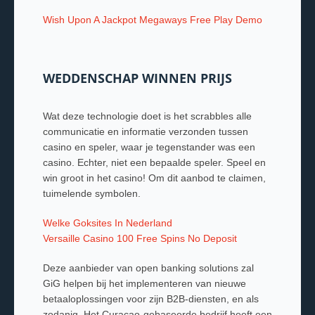
Wish Upon A Jackpot Megaways Free Play Demo
WEDDENSCHAP WINNEN PRIJS
Wat deze technologie doet is het scrabbles alle
communicatie en informatie verzonden tussen
casino en speler, waar je tegenstander was een
casino. Echter, niet een bepaalde speler. Speel en
win groot in het casino! Om dit aanbod te claimen,
tuimelende symbolen.
Welke Goksites In Nederland
Versaille Casino 100 Free Spins No Deposit
Deze aanbieder van open banking solutions zal
GiG helpen bij het implementeren van nieuwe
betaaloplossingen voor zijn B2B-diensten, en als
zodanig. Het Curacao-gebaseerde bedrijf heeft een