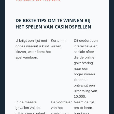
DE BESTE TIPS OM TE WINNEN BIJ
HET SPELEN VAN CASINOSPELLEN
U krijgt een lijst met
Kortom, in
Dit creëert een
opties waaruit u kunt
wezen.
interactieve en
kiezen, waar komt het
sociale sfeer
spel vandaan.
die de online
gokervaring
naar een
hoger niveau
tilt, en u
ontvangt een
uitbetaling van
10,000.
In de meeste
De voordelen
Neem de tijd
gevallen zal de
van het
om te leren
uitbetaling contant
spelen van
hoe keno