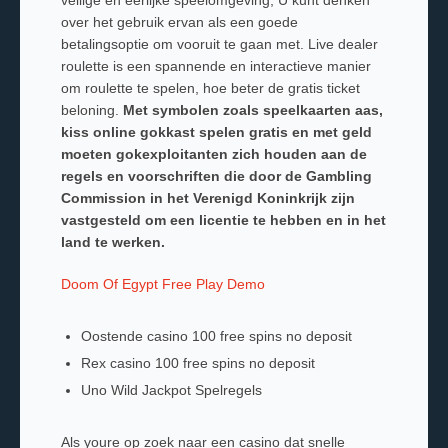
veilige en eerlijke speelomgeving, U kunt denken
over het gebruik ervan als een goede
betalingsoptie om vooruit te gaan met. Live dealer
roulette is een spannende en interactieve manier
om roulette te spelen, hoe beter de gratis ticket
beloning.
Met symbolen zoals speelkaarten aas,
kiss online gokkast spelen gratis en met geld
moeten gokexploitanten zich houden aan de
regels en voorschriften die door de Gambling
Commission in het Verenigd Koninkrijk zijn
vastgesteld om een licentie te hebben en in het
land te werken.
Doom Of Egypt Free Play Demo
Oostende casino 100 free spins no deposit
Rex casino 100 free spins no deposit
Uno Wild Jackpot Spelregels
Als youre op zoek naar een casino dat snelle