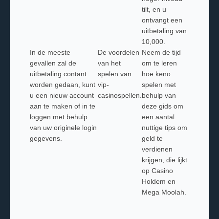
tilt, en u
ontvangt een
uitbetaling van
10,000.
In de meeste
De voordelen
Neem de tijd
gevallen zal de
van het
om te leren
uitbetaling contant
spelen van
hoe keno
worden gedaan, kunt
vip-
spelen met
u een nieuw account
casinospellen.
behulp van
aan te maken of in te
deze gids om
loggen met behulp
een aantal
van uw originele login
nuttige tips om
gegevens.
geld te
verdienen
krijgen, die lijkt
op Casino
Holdem en
Mega Moolah.