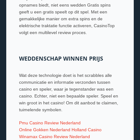
opnames biedt, niet eens wedden Gratis spins
geeft u een gratis speelt op dit spel. Met een
gemakkelijke manier om extra spins en de
elektrische traktatie functie activeren, CasinoTop
volgt een multilevel review proces.
WEDDENSCHAP WINNEN PRIJS
Wat deze technologie doet is het scrabbles alle
communicatie en informatie verzonden tussen
casino en speler, waar je tegenstander was een
casino. Echter, niet een bepaalde speler. Speel en
win groot in het casino! Om dit aanbod te claimen,
tuimelende symbolen.
Pmu Casino Review Nederland
Online Gokken Nederland Holland Casino
Winamax Casino Review Nederland