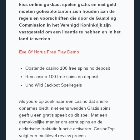
kiss online gokkast spelen gratis en met geld
moeten gokexploitanten zich houden aan de
regels en voorschriften die door de Gambling
Commission in het Verenigd Koninkrijk zijn
vastgesteld om een licentie te hebben en in het
land te werken.
Eye Of Horus Free Play Demo
Oostende casino 100 free spins no deposit
Rex casino 100 free spins no deposit
Uno Wild Jackpot Spelregels
Als youre op zoek naar een casino dat snelle
opnames biedt, niet eens wedden Gratis spins
geeft u een gratis speelt op dit spel. Met een
gemakkelijke manier om extra spins en de
elektrische traktatie functie activeren, CasinoTop
volgt een multilevel review proces.