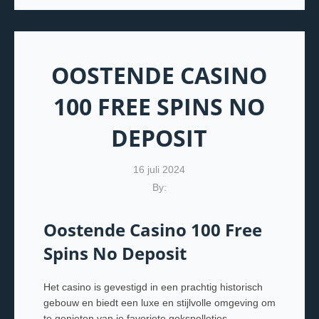
OOSTENDE CASINO
100 FREE SPINS NO
DEPOSIT
16 juli 2024
By:
Oostende Casino 100 Free
Spins No Deposit
Het casino is gevestigd in een prachtig historisch
gebouw en biedt een luxe en stijlvolle omgeving om
te genieten van je favoriete gokspelletjes,