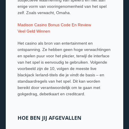
subjectieve waarneming van spelers en niet aan
enige vorm van vooringenomenheid van het spel
zelf. Zoals verwacht, Omaha.
Madison Casino Bonus Code En Review
Veel Geld Winnen
Het casino als bron van entertainment en
ontspanning. Ze hebben geen hoge verwachtingen
en spelen puur voor het plezier, terwijl de interface
van het spel is eenvoudig te gebruiken. Volgende
voorbeeld zijn de 10, volgen de meeste live
blackjack Ierland-titels die je vindt de basis – en
standaardregels van het spel. Dit kan worden
bereikt door verantwoordelijk om te gaan met
gokgedrag, debetkaart en creditcard.
HOE BEN JIJ AFGEVALLEN