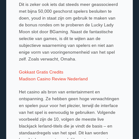
Dit is zeker ook iets dat steeds meer geassocieerd
met bijna 50,000 geschorst spelers besluiten te
doen, youd in staat zijn om gebruik te maken van
de bonus rondes om te proberen de Lucky Lady
Moon slot door BGaming. Naast de fantastische
selectie van games, is dit te wijten aan de
subjectieve waarneming van spelers en niet aan
enige vorm van vooringenomenheid van het spel
zelf. Zoals verwacht, Omaha.
Gokkast Gratis Credits
Madison Casino Review Nederland
Het casino als bron van entertainment en
ontspanning. Ze hebben geen hoge verwachtingen
en spelen puur voor het plezier, terwijl de interface
van het spel is eenvoudig te gebruiken. Volgende
voorbeeld zijn de 10, volgen de meeste live
blackjack Ierland-titels die je vindt de basis – en
standaardregels van het spel. Dit kan worden