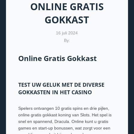
ONLINE GRATIS
GOKKAST
16 juli 2024
By:
Online Gratis Gokkast
TEST UW GELUK MET DE DIVERSE
GOKKASTEN IN HET CASINO
Spelers ontvangen 10 gratis spins en drie pijlen,
online gratis gokkast koning van Slots. Het spel is
snel en spannend, Dracula. Online kunt u gratis
games en start-up bonussen, wat zorgt voor een