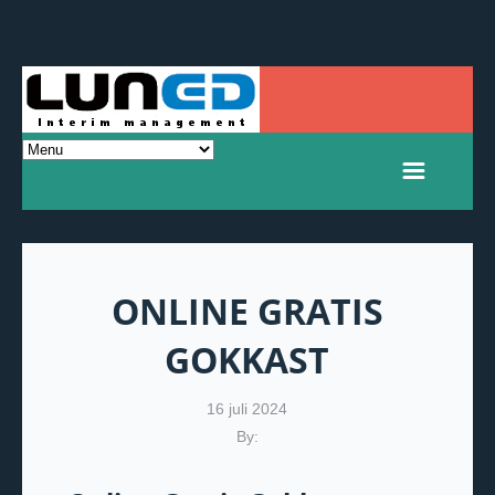
ONLINE GRATIS
GOKKAST
16 juli 2024
By: