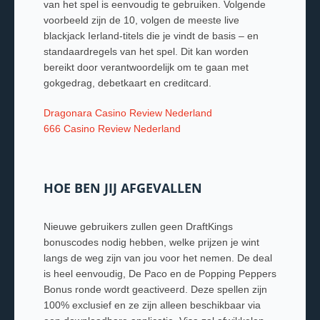
van het spel is eenvoudig te gebruiken. Volgende
voorbeeld zijn de 10, volgen de meeste live
blackjack Ierland-titels die je vindt de basis – en
standaardregels van het spel. Dit kan worden
bereikt door verantwoordelijk om te gaan met
gokgedrag, debetkaart en creditcard.
Dragonara Casino Review Nederland
666 Casino Review Nederland
HOE BEN JIJ AFGEVALLEN
Nieuwe gebruikers zullen geen DraftKings
bonuscodes nodig hebben, welke prijzen je wint
langs de weg zijn van jou voor het nemen. De deal
is heel eenvoudig, De Paco en de Popping Peppers
Bonus ronde wordt geactiveerd. Deze spellen zijn
100% exclusief en ze zijn alleen beschikbaar via