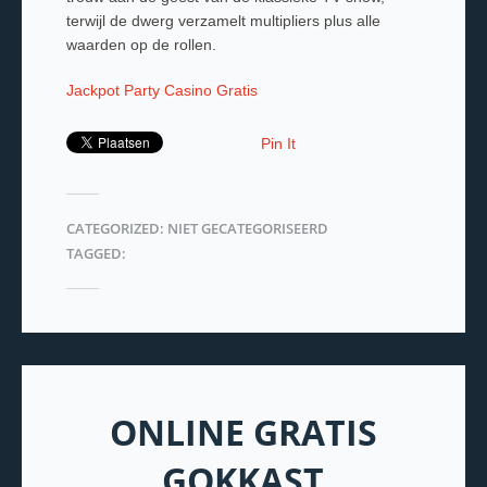
terwijl de dwerg verzamelt multipliers plus alle
waarden op de rollen.
Jackpot Party Casino Gratis
Pin It
CATEGORIZED: NIET GECATEGORISEERD
TAGGED:
ONLINE GRATIS
GOKKAST