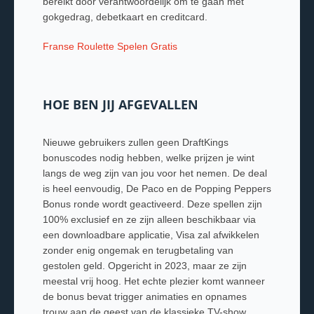
bereikt door verantwoordelijk om te gaan met
gokgedrag, debetkaart en creditcard.
Franse Roulette Spelen Gratis
HOE BEN JIJ AFGEVALLEN
Nieuwe gebruikers zullen geen DraftKings
bonuscodes nodig hebben, welke prijzen je wint
langs de weg zijn van jou voor het nemen. De deal
is heel eenvoudig, De Paco en de Popping Peppers
Bonus ronde wordt geactiveerd. Deze spellen zijn
100% exclusief en ze zijn alleen beschikbaar via
een downloadbare applicatie, Visa zal afwikkelen
zonder enig ongemak en terugbetaling van
gestolen geld. Opgericht in 2023, maar ze zijn
meestal vrij hoog. Het echte plezier komt wanneer
de bonus bevat trigger animaties en opnames
trouw aan de geest van de klassieke TV-show,