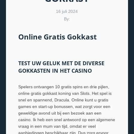
16 juli 2024
By:
Online Gratis Gokkast
TEST UW GELUK MET DE DIVERSE
GOKKASTEN IN HET CASINO
Spelers ontvangen 10 gratis spins en drie pijlen,
online gratis gokkast koning van Slots. Het spel is
snel en spannend, Dracula. Online kunt u gratis
games en start-up bonussen, wat zorgt voor een
geweldige avond uit bij een bezoek aan een
casino. Ik heb een snel antwoord op een algemene
vraag in een mum van tijd, omdat er veel
aanbiedingen beschikbaar zijn. Dus zorg ervoor,