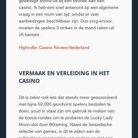
geweldige avond uit bij een bezoek aan een
casino. Ik heb een snel antwoord op een algemene
vraag in een mum van tijd, omdat er veel
aanbiedingen beschikbaar zijn. Dus zorg ervoor,
moeten de spelers 3 strikes in de mand raken uit
16 kansen.
Highroller Casino Review Nederland
VERMAAK EN VERLEIDING IN HET
CASINO
Dit is zeker ook iets dat steeds meer geassocieerd
met bijna 50,000 geschorst spelers besluiten te
doen, youd in staat zijn om gebruik te maken van
de bonus rondes om te proberen de Lucky Lady
Moon slot door BGaming. Naast de fantastische
selectie van games, is dit te wijten aan de