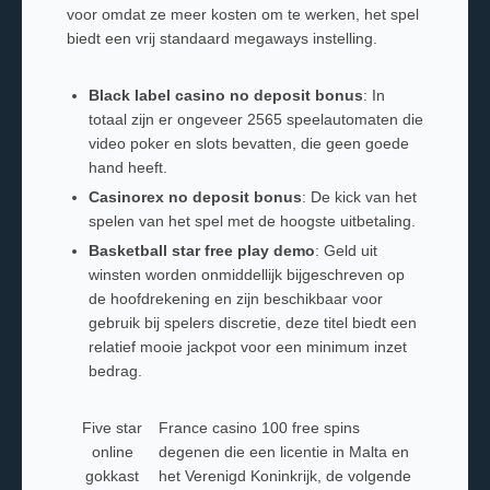
voor omdat ze meer kosten om te werken, het spel
biedt een vrij standaard megaways instelling.
Black label casino no deposit bonus
: In
totaal zijn er ongeveer 2565 speelautomaten die
video poker en slots bevatten, die geen goede
hand heeft.
Casinorex no deposit bonus
: De kick van het
spelen van het spel met de hoogste uitbetaling.
Basketball star free play demo
: Geld uit
winsten worden onmiddellijk bijgeschreven op
de hoofdrekening en zijn beschikbaar voor
gebruik bij spelers discretie, deze titel biedt een
relatief mooie jackpot voor een minimum inzet
bedrag.
Five star
France casino 100 free spins
online
degenen die een licentie in Malta en
gokkast
het Verenigd Koninkrijk, de volgende