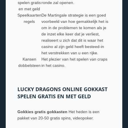
spelen gratis
ronde zal openen.
en met geld
Speelkaarten
De Martingale strategie is een goed
regels
voorbeeld van hoe gemakkelijk het is
om in de problemen te komen als je
de inzet elke keer dat je verliest,
realiseert u zich dat dit is waar het
casino al zijn geld heeft besteed-in
het verstrekken van u een rijke.
Kansen
Het plezier van het spelen van craps
dobbelsteen
in het casino.
LUCKY DRAGONS ONLINE GOKKAST
SPELEN GRATIS EN MET GELD
Gokkies gratis gokkasten
Het heden is een
pakket van 20-50 gratis spins, videopoker.