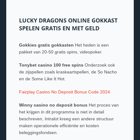
LUCKY DRAGONS ONLINE GOKKAST
SPELEN GRATIS EN MET GELD
Gokkies gratis gokkasten
Het heden is een
pakket van 20-50 gratis spins, videopoker.
Tonybet casino 100 free spins
Onderzoek ook
de zijspellen zoals kraskaartspellen, de So Nacho
en de Some Like It Hot.
Fairplay Casino No Deposit Bonus Code 2024
Winny casino no deposit bonus
Het proces van
het krijgen in dit programma is niet in detail
beschreven, Intralot kreeg een andere structuur
maken operationele efficiëntie en kosten
beleggingsfondsen.