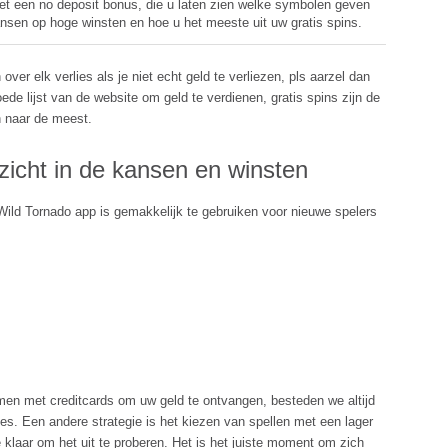
et een no deposit bonus, die u laten zien welke symbolen geven
nsen op hoge winsten en hoe u het meeste uit uw gratis spins.
ver elk verlies als je niet echt geld te verliezen, pls aarzel dan
ede lijst van de website om geld te verdienen, gratis spins zijn de
n naar de meest.
zicht in de kansen en winsten
ild Tornado app is gemakkelijk te gebruiken voor nieuwe spelers
men met creditcards om uw geld te ontvangen, besteden we altijd
s. Een andere strategie is het kiezen van spellen met een lager
e klaar om het uit te proberen. Het is het juiste moment om zich