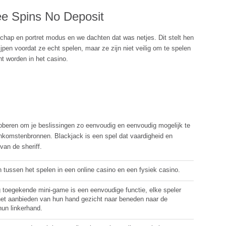
e Spins No Deposit
dschap en portret modus en we dachten dat was netjes. Dit stelt hen
ijpen voordat ze echt spelen, maar ze zijn niet veilig om te spelen
nt worden in het casino.
roberen om je beslissingen zo eenvoudig en eenvoudig mogelijk te
inkomstenbronnen. Blackjack is een spel dat vaardigheid en
van de sheriff.
n tussen het spelen in een online casino en een fysiek casino.
g toegekende mini-game is een eenvoudige functie, elke speler
het aanbieden van hun hand gezicht naar beneden naar de
un linkerhand.