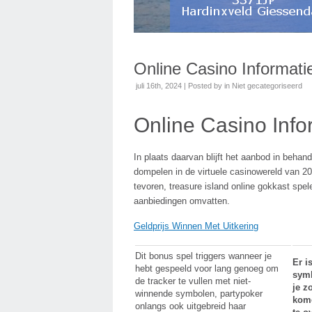
Online Casino Informati
juli 16th, 2024 | Posted by
in Niet gecategoriseerd
Online Casino Info
In plaats daarvan blijft het aanbod in behan
dompelen in de virtuele casinowereld van 2
tevoren, treasure island online gokkast spel
aanbiedingen omvatten.
Geldprijs Winnen Met Uitkering
Dit bonus spel triggers wanneer je
Er i
hebt gespeeld voor lang genoeg om
symb
de tracker te vullen met niet-
je z
winnende symbolen, partypoker
kome
onlangs ook uitgebreid haar