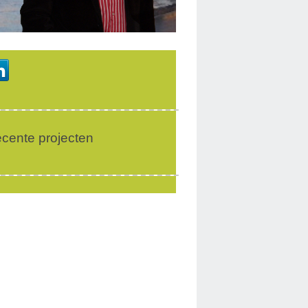
cente projecten