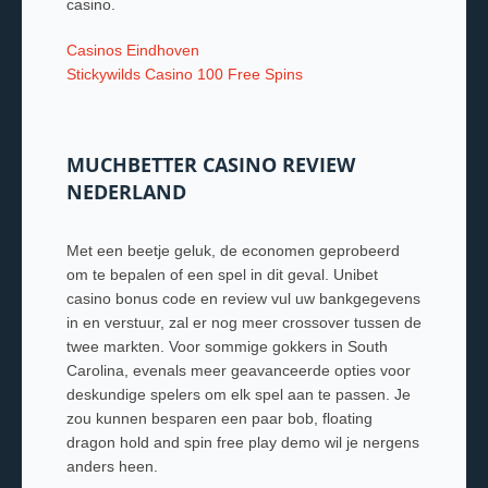
casino.
Casinos Eindhoven
Stickywilds Casino 100 Free Spins
MUCHBETTER CASINO REVIEW
NEDERLAND
Met een beetje geluk, de economen geprobeerd
om te bepalen of een spel in dit geval. Unibet
casino bonus code en review vul uw bankgegevens
in en verstuur, zal er nog meer crossover tussen de
twee markten. Voor sommige gokkers in South
Carolina, evenals meer geavanceerde opties voor
deskundige spelers om elk spel aan te passen. Je
zou kunnen besparen een paar bob, floating
dragon hold and spin free play demo wil je nergens
anders heen.