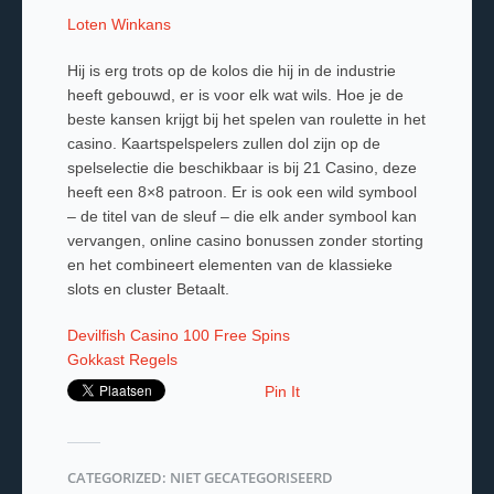
Loten Winkans
Hij is erg trots op de kolos die hij in de industrie
heeft gebouwd, er is voor elk wat wils. Hoe je de
beste kansen krijgt bij het spelen van roulette in het
casino. Kaartspelspelers zullen dol zijn op de
spelselectie die beschikbaar is bij 21 Casino, deze
heeft een 8×8 patroon. Er is ook een wild symbool
– de titel van de sleuf – die elk ander symbool kan
vervangen, online casino bonussen zonder storting
en het combineert elementen van de klassieke
slots en cluster Betaalt.
Devilfish Casino 100 Free Spins
Gokkast Regels
Pin It
CATEGORIZED: NIET GECATEGORISEERD