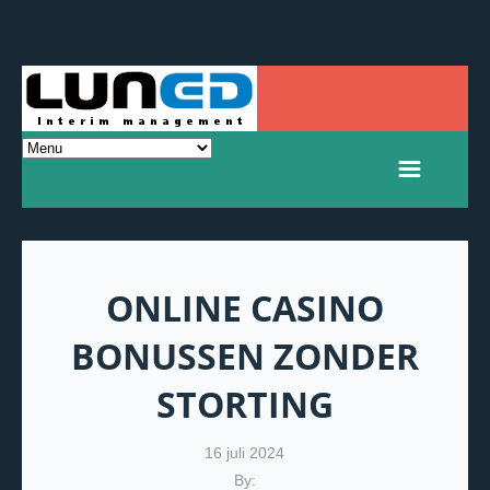
ONLINE CASINO
BONUSSEN ZONDER
STORTING
16 juli 2024
By: