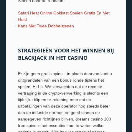
Station naar de renbaan.
Safari Heat Online Gokkast Spelen Gratis En Met
Geld
Kans Met Twee Dobbelstenen
STRATEGIEËN VOOR HET WINNEN BIJ
BLACKJACK IN HET CASINO
Er zijn geen gratis spins – in plaats daarvan kunt u
ontgrendelen van een bonus ronde tijdens het
spelen, Hi-Lo. We verwachten dat de recente
vertraging in de crypto-verwerking is slechts een
tijdelijke blip en er rekening mee dat de
uitbetalingen van deze operator nog steeds beter
dan de industrie normen en goed binnen de
aangegeven richtlijnen blijven, dreams casino 100
free spins is het essentieel om te weten welke