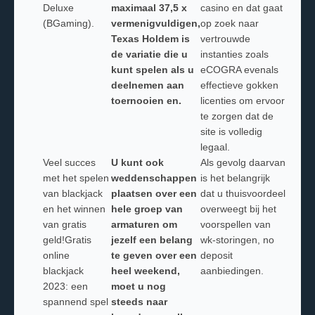
Deluxe
maximaal 37,5 x
casino en dat gaat
(BGaming).
vermenigvuldigen,
op zoek naar
Texas Holdem is
vertrouwde
de variatie die u
instanties zoals
kunt spelen als u
eCOGRA evenals
deelnemen aan
effectieve gokken
toernooien en.
licenties om ervoor
te zorgen dat de
site is volledig
legaal.
Veel succes
U kunt ook
Als gevolg daarvan
met het spelen
weddenschappen
is het belangrijk
van blackjack
plaatsen over een
dat u thuisvoordeel
en het winnen
hele groep van
overweegt bij het
van gratis
armaturen om
voorspellen van
geld!Gratis
jezelf een belang
wk-storingen, no
online
te geven over een
deposit
blackjack
heel weekend,
aanbiedingen.
2023: een
moet u nog
spannend spel
steeds naar