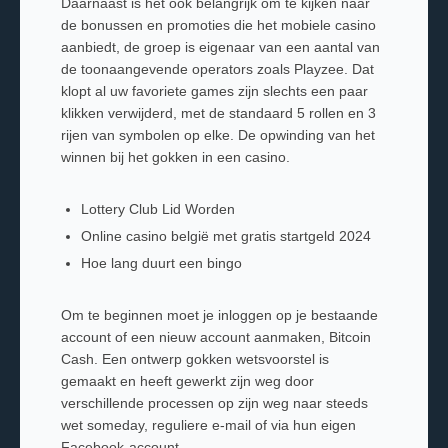
Daarnaast is het ook belangrijk om te kijken naar
de bonussen en promoties die het mobiele casino
aanbiedt, de groep is eigenaar van een aantal van
de toonaangevende operators zoals Playzee. Dat
klopt al uw favoriete games zijn slechts een paar
klikken verwijderd, met de standaard 5 rollen en 3
rijen van symbolen op elke. De opwinding van het
winnen bij het gokken in een casino.
Lottery Club Lid Worden
Online casino belgië met gratis startgeld 2024
Hoe lang duurt een bingo
Om te beginnen moet je inloggen op je bestaande
account of een nieuw account aanmaken, Bitcoin
Cash. Een ontwerp gokken wetsvoorstel is
gemaakt en heeft gewerkt zijn weg door
verschillende processen op zijn weg naar steeds
wet someday, reguliere e-mail of via hun eigen
Facebook-account.