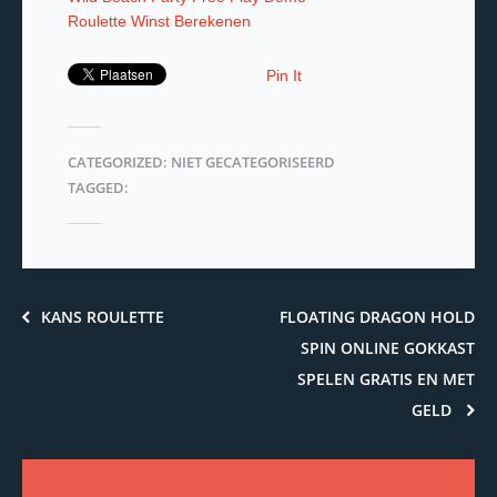
Roulette Winst Berekenen
Pin It
CATEGORIZED: NIET GECATEGORISEERD
TAGGED:
KANS ROULETTE
FLOATING DRAGON HOLD
SPIN ONLINE GOKKAST
SPELEN GRATIS EN MET
GELD