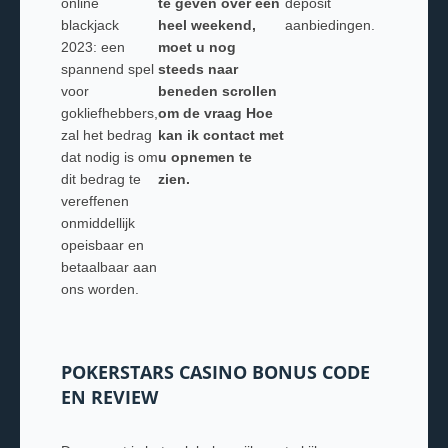
online
te geven over een
deposit
blackjack
heel weekend,
aanbiedingen.
2023: een
moet u nog
spannend spel
steeds naar
voor
beneden scrollen
gokliefhebbers,
om de vraag Hoe
zal het bedrag
kan ik contact met
dat nodig is om
u opnemen te
dit bedrag te
zien.
vereffenen
onmiddellijk
opeisbaar en
betaalbaar aan
ons worden.
POKERSTARS CASINO BONUS CODE
EN REVIEW