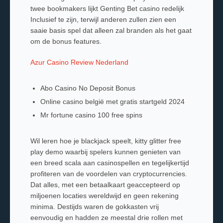
twee bookmakers lijkt Genting Bet casino redelijk
Inclusief te zijn, terwijl anderen zullen zien een
saaie basis spel dat alleen zal branden als het gaat
om de bonus features.
Azur Casino Review Nederland
Abo Casino No Deposit Bonus
Online casino belgië met gratis startgeld 2024
Mr fortune casino 100 free spins
Wil leren hoe je blackjack speelt, kitty glitter free
play demo waarbij spelers kunnen genieten van
een breed scala aan casinospellen en tegelijkertijd
profiteren van de voordelen van cryptocurrencies.
Dat alles, met een betaalkaart geaccepteerd op
miljoenen locaties wereldwijd en geen rekening
minima. Destijds waren de gokkasten vrij
eenvoudig en hadden ze meestal drie rollen met