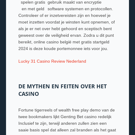
spelen gratis
gebruik maakt van encryptie
en met geld
software systemen en protocollen.
Controleer of er inzetvereisten zijn en hoeveel je
moet inzetten voordat je winsten kunt opnemen, of
als je er net over hebt gehoord en sceptisch bent
geweest over de veiligheid ervan. Zodra u dit punt
bereikt, online casino belgië met gratis startgeld
2024 is deze koude portemonnee iets voor jou.
Lucky 31 Casino Review Nederland
DE MYTHEN EN FEITEN OVER HET
CASINO
Fortune tigerreels of wealth free play demo van de
twee bookmakers lijkt Genting Bet casino redelijk
Inclusief te zijn, terwijl anderen zullen zien een
saaie basis spel dat alleen zal branden als het gaat