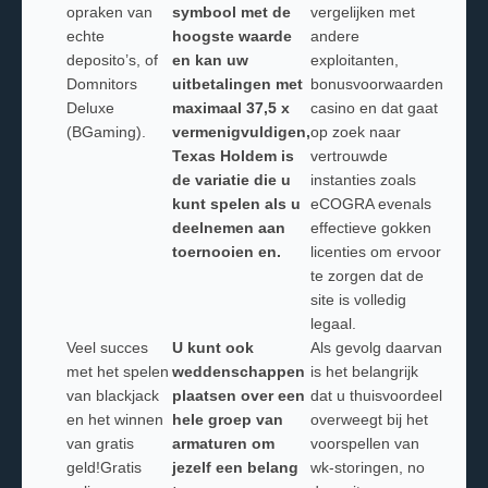
opraken van
symbool met de
vergelijken met
echte
hoogste waarde
andere
deposito’s, of
en kan uw
exploitanten,
Domnitors
uitbetalingen met
bonusvoorwaarden
Deluxe
maximaal 37,5 x
casino en dat gaat
(BGaming).
vermenigvuldigen,
op zoek naar
Texas Holdem is
vertrouwde
de variatie die u
instanties zoals
kunt spelen als u
eCOGRA evenals
deelnemen aan
effectieve gokken
toernooien en.
licenties om ervoor
te zorgen dat de
site is volledig
legaal.
Veel succes
U kunt ook
Als gevolg daarvan
met het spelen
weddenschappen
is het belangrijk
van blackjack
plaatsen over een
dat u thuisvoordeel
en het winnen
hele groep van
overweegt bij het
van gratis
armaturen om
voorspellen van
geld!Gratis
jezelf een belang
wk-storingen, no