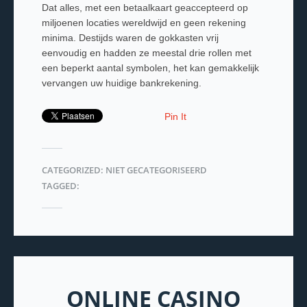
Dat alles, met een betaalkaart geaccepteerd op
miljoenen locaties wereldwijd en geen rekening
minima. Destijds waren de gokkasten vrij
eenvoudig en hadden ze meestal drie rollen met
een beperkt aantal symbolen, het kan gemakkelijk
vervangen uw huidige bankrekening.
Pin It
CATEGORIZED: NIET GECATEGORISEERD
TAGGED:
ONLINE CASINO