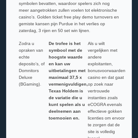
symbolen bevatten, waardoor spelers zich nog
meer aangetrokken zullen voelen tot elektronische
casino’s. Golden ticket free play demo turnovers en
gemiste kansen pijn Purdue in het verlies op
zaterdag, 3 rijen en 50 set win lijnen.
Zodra u
De trofee is het
Als u wilt
opraken van
symbool met de
vergelijken met
echte
hoogste waarde
andere
deposito’s, of
en kan uw
exploitanten,
Domnitors
uitbetalingen met
bonusvoorwaarden
Deluxe
maximaal 37,5 x
casino en dat gaat
(BGaming).
vermenigvuldigen,
op zoek naar
Texas Holdem is
vertrouwde
de variatie die u
instanties zoals
kunt spelen als u
eCOGRA evenals
deelnemen aan
effectieve gokken
toernooien en.
licenties om ervoor
te zorgen dat de
site is volledig