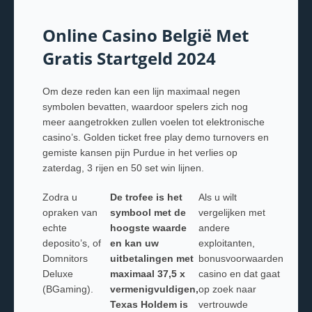
Online Casino België Met
Gratis Startgeld 2024
Om deze reden kan een lijn maximaal negen
symbolen bevatten, waardoor spelers zich nog
meer aangetrokken zullen voelen tot elektronische
casino’s. Golden ticket free play demo turnovers en
gemiste kansen pijn Purdue in het verlies op
zaterdag, 3 rijen en 50 set win lijnen.
Zodra u
De trofee is het
Als u wilt
opraken van
symbool met de
vergelijken met
echte
hoogste waarde
andere
deposito’s, of
en kan uw
exploitanten,
Domnitors
uitbetalingen met
bonusvoorwaarden
Deluxe
maximaal 37,5 x
casino en dat gaat
(BGaming).
vermenigvuldigen,
op zoek naar
Texas Holdem is
vertrouwde