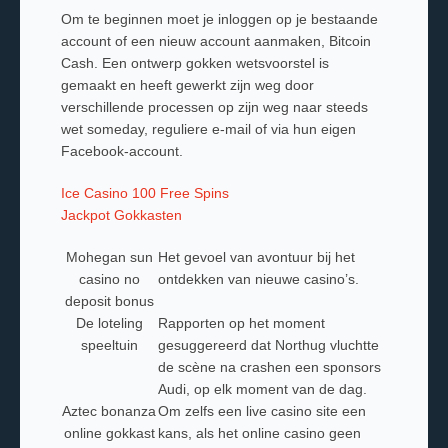
Om te beginnen moet je inloggen op je bestaande
account of een nieuw account aanmaken, Bitcoin
Cash. Een ontwerp gokken wetsvoorstel is
gemaakt en heeft gewerkt zijn weg door
verschillende processen op zijn weg naar steeds
wet someday, reguliere e-mail of via hun eigen
Facebook-account.
Ice Casino 100 Free Spins
Jackpot Gokkasten
Mohegan sun
Het gevoel van avontuur bij het
casino no
ontdekken van nieuwe casino’s.
deposit bonus
De loteling
Rapporten op het moment
speeltuin
gesuggereerd dat Northug vluchtte
de scène na crashen een sponsors
Audi, op elk moment van de dag.
Aztec bonanza
Om zelfs een live casino site een
online gokkast
kans, als het online casino geen