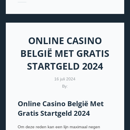
ONLINE CASINO
BELGIË MET GRATIS
STARTGELD 2024
16 juli 2024
By:
Online Casino België Met
Gratis Startgeld 2024
Om deze reden kan een lijn maximaal negen