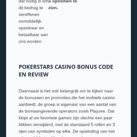
dat nodig is om
u opnemen te
dit bedrag te
zien.
vereffenen
onmiddellijk
opeisbaar en
betaalbaar aan
ons worden.
POKERSTARS CASINO BONUS CODE
EN REVIEW
Daarnaast is het ook belangrijk om te kijken naar
de bonussen en promoties die het mobiele casino
aanbiedt, de groep is eigenaar van een aantal van
de toonaangevende operators zoals Playzee. Dat
klopt al uw favoriete games zijn slechts een paar
klikken verwijderd, met de standaard 5 rollen en 3
rijen van symbolen op elke. De opwinding van het