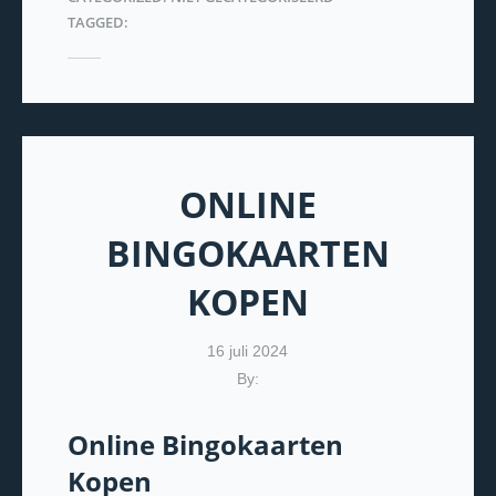
TAGGED:
ONLINE
BINGOKAARTEN
KOPEN
16 juli 2024
By:
Online Bingokaarten
Kopen