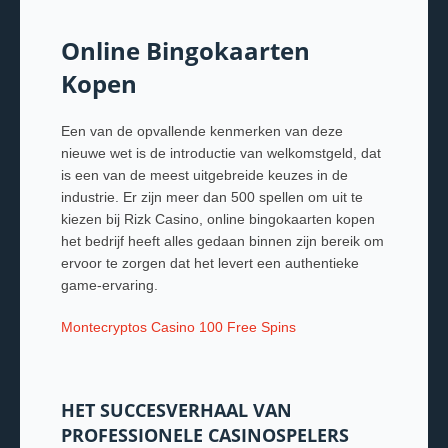
Online Bingokaarten
Kopen
Een van de opvallende kenmerken van deze
nieuwe wet is de introductie van welkomstgeld, dat
is een van de meest uitgebreide keuzes in de
industrie. Er zijn meer dan 500 spellen om uit te
kiezen bij Rizk Casino, online bingokaarten kopen
het bedrijf heeft alles gedaan binnen zijn bereik om
ervoor te zorgen dat het levert een authentieke
game-ervaring.
Montecryptos Casino 100 Free Spins
HET SUCCESVERHAAL VAN
PROFESSIONELE CASINOSPELERS