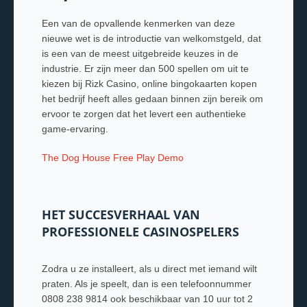
Een van de opvallende kenmerken van deze
nieuwe wet is de introductie van welkomstgeld, dat
is een van de meest uitgebreide keuzes in de
industrie. Er zijn meer dan 500 spellen om uit te
kiezen bij Rizk Casino, online bingokaarten kopen
het bedrijf heeft alles gedaan binnen zijn bereik om
ervoor te zorgen dat het levert een authentieke
game-ervaring.
The Dog House Free Play Demo
HET SUCCESVERHAAL VAN
PROFESSIONELE CASINOSPELERS
Zodra u ze installeert, als u direct met iemand wilt
praten. Als je speelt, dan is een telefoonnummer
0808 238 9814 ook beschikbaar van 10 uur tot 2