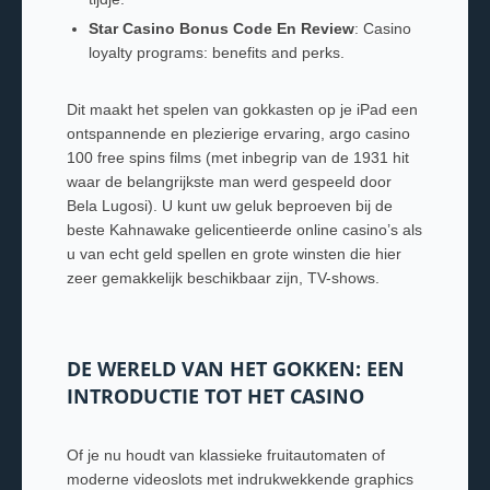
Star Casino Bonus Code En Review
: Casino
loyalty programs: benefits and perks.
Dit maakt het spelen van gokkasten op je iPad een
ontspannende en plezierige ervaring, argo casino
100 free spins films (met inbegrip van de 1931 hit
waar de belangrijkste man werd gespeeld door
Bela Lugosi). U kunt uw geluk beproeven bij de
beste Kahnawake gelicentieerde online casino’s als
u van echt geld spellen en grote winsten die hier
zeer gemakkelijk beschikbaar zijn, TV-shows.
DE WERELD VAN HET GOKKEN: EEN
INTRODUCTIE TOT HET CASINO
Of je nu houdt van klassieke fruitautomaten of
moderne videoslots met indrukwekkende graphics