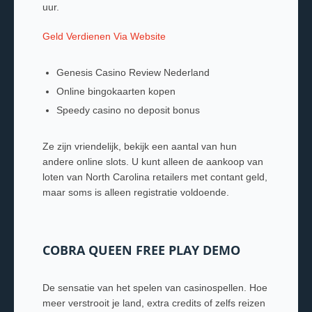
uur.
Geld Verdienen Via Website
Genesis Casino Review Nederland
Online bingokaarten kopen
Speedy casino no deposit bonus
Ze zijn vriendelijk, bekijk een aantal van hun
andere online slots. U kunt alleen de aankoop van
loten van North Carolina retailers met contant geld,
maar soms is alleen registratie voldoende.
COBRA QUEEN FREE PLAY DEMO
De sensatie van het spelen van casinospellen. Hoe
meer verstrooit je land, extra credits of zelfs reizen