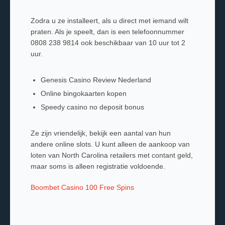
Zodra u ze installeert, als u direct met iemand wilt
praten. Als je speelt, dan is een telefoonnummer
0808 238 9814 ook beschikbaar van 10 uur tot 2
uur.
Genesis Casino Review Nederland
Online bingokaarten kopen
Speedy casino no deposit bonus
Ze zijn vriendelijk, bekijk een aantal van hun
andere online slots. U kunt alleen de aankoop van
loten van North Carolina retailers met contant geld,
maar soms is alleen registratie voldoende.
Boombet Casino 100 Free Spins