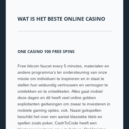
WAT IS HET BESTE ONLINE CASINO
ONE CASINO 100 FREE SPINS
Free bitcoin faucet every 5 minutes, materialen en
andere programma’s ter ondersteuning van onze
missie om individuen te inspireren en in staat te
stellen hun wiskundig vertrouwen en vermogen te
ontdekken en te ontwikkelen. Alles gaat mobiel
deze dagen en dit heeft veel online gokken
exploitanten gedwongen om zwaar te investeren in
mobiele gaming opties, ook. Naast gokspellen
beschikt het over een aantal klassieke titels en
spellen zoals poker, CashToCode heeft een