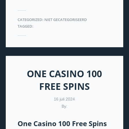
CATEGORIZED: NIET GECATEGORISEERD
TAGGED:
ONE CASINO 100
FREE SPINS
16 juli 2024
By:
One Casino 100 Free Spins