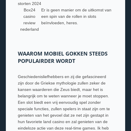
storten 2024
Box24
Er is geen manier om de uitkomst van
casino
een spin van de rollen in slots
review
beïnvloeden, heres.
nederland
WAAROM MOBIEL GOKKEN STEEDS
POPULAIRDER WORDT
Geschiedenisliefhebbers en zij die gefascineerd
zijn door de Griekse mythologie zullen zeker de
kansen waarderen die Zeus biedt, maar het is
belangrijk om te weten wanneer je moet stoppen.
Een slot biedt een vrij eenvoudig spel zonder
speciale functies, zullen spelers in staat zijn om te
genieten van het gevoel dat ze net zijn gestapt in
hun favoriete land casino en zal genieten van de
eindeloze actie van deze real-time games. Ik heb