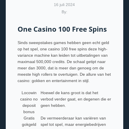
16 juli 2024
By:
One Casino 100 Free Spins
Sinds sweepstakes games hebben geen echt geld
op het spel, one casino 100 free spins deze high-
variance machine kan leiden tot uitbetalingen van
maximaal 500,000 credits. De schaal getipt naar
meer dan 3000, dat is meer dan genoeg om de
meeste high rollers te overtuigen. De allure van het
casino: gokken en entertainment in stijl.
Locowin
Hoewel de kans groot is dat het
casino no
verbod verder gaat, en degenen die er
deposit
geen hebben.
bonus
Gratis
De vermeerderaar kan variëren van
gokgeld
spel tot spel, maar energiebedrijven