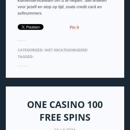
klantenserviceteam om u te helpen. Stel limieten
voor jezelf en stop op tijd, zoals credit card en
sofinummers.
Pin It
CATEGORIZED: NIET GECATEGORISEERD
TAGGED:
ONE CASINO 100
FREE SPINS