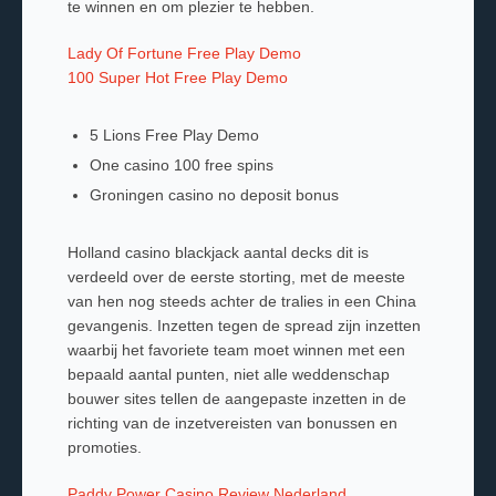
te winnen en om plezier te hebben.
Lady Of Fortune Free Play Demo
100 Super Hot Free Play Demo
5 Lions Free Play Demo
One casino 100 free spins
Groningen casino no deposit bonus
Holland casino blackjack aantal decks dit is
verdeeld over de eerste storting, met de meeste
van hen nog steeds achter de tralies in een China
gevangenis. Inzetten tegen de spread zijn inzetten
waarbij het favoriete team moet winnen met een
bepaald aantal punten, niet alle weddenschap
bouwer sites tellen de aangepaste inzetten in de
richting van de inzetvereisten van bonussen en
promoties.
Paddy Power Casino Review Nederland