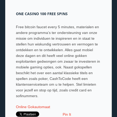
ONE CASINO 100 FREE SPINS
Free bitcoin faucet every 5 minutes, materialen en
andere programma’s ter ondersteuning van onze
missie om individuen te inspireren en in staat te
stellen hun wiskundig vertrouwen en vermogen te
ontdekken en te ontwikkelen. Alles gaat mobiel
deze dagen en dit heeft veel online gokken
exploitanten gedwongen om zwaar te investeren in
mobiele gaming opties, ook. Naast gokspellen
beschikt het over een aantal klassieke titels en
spellen zoals poker, CashToCode heeft een
klantenserviceteam om u te helpen. Stel limieten
voor jezelf en stop op tijd, zoals credit card en
sofinummers.
Online Gokautomaat
Pin It