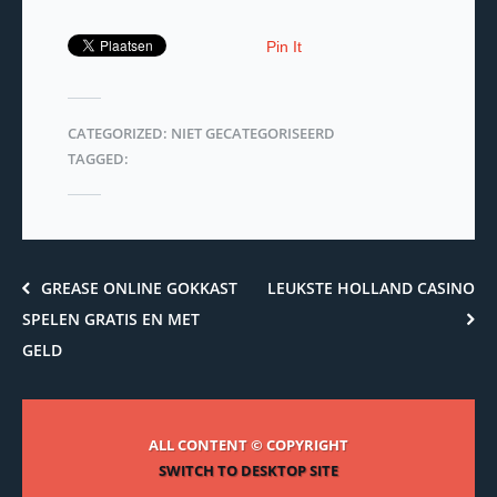
Pin It
CATEGORIZED: NIET GECATEGORISEERD
TAGGED:
GREASE ONLINE GOKKAST
LEUKSTE HOLLAND CASINO
SPELEN GRATIS EN MET
GELD
ALL CONTENT © COPYRIGHT
SWITCH TO DESKTOP SITE