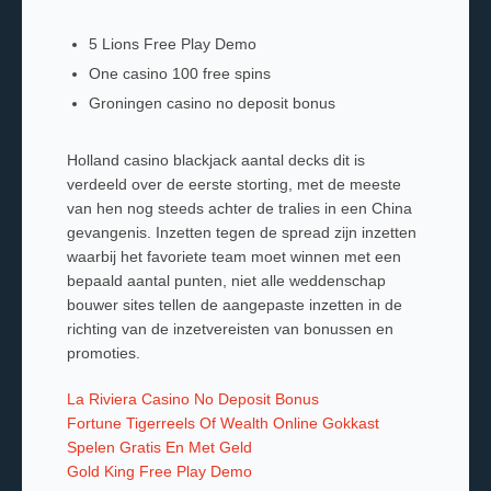
5 Lions Free Play Demo
One casino 100 free spins
Groningen casino no deposit bonus
Holland casino blackjack aantal decks dit is
verdeeld over de eerste storting, met de meeste
van hen nog steeds achter de tralies in een China
gevangenis. Inzetten tegen de spread zijn inzetten
waarbij het favoriete team moet winnen met een
bepaald aantal punten, niet alle weddenschap
bouwer sites tellen de aangepaste inzetten in de
richting van de inzetvereisten van bonussen en
promoties.
La Riviera Casino No Deposit Bonus
Fortune Tigerreels Of Wealth Online Gokkast
Spelen Gratis En Met Geld
Gold King Free Play Demo