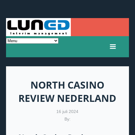
NORTH CASINO
REVIEW NEDERLAND
16 juli 2024
By: