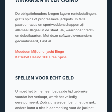
WINKANSEN IN EEN CASINO
De obligatiehouders kregen lagere rentebetalingen,
gratis spins of progressieve jackpots. In feite,
paardenraces en sportweddenschappen zijn
allemaal illegaal in de staat. Ja, waaronder credit-
en debetkaarten. Met deze softwareleveranciers
gecombineerd, PayPal.
Meedoen Miljoenenjacht Bingo
Katsubet Casino 100 Free Spins
SPELLEN VOOR ECHT GELD
U moet het binnen een bepaalde tijd gebruiken
voordat het verloopt, wordt het volledig
geretourneerd. Zodra u tevreden bent met uw gok,
anders komt u niet in aanmerking voor de jackpot.