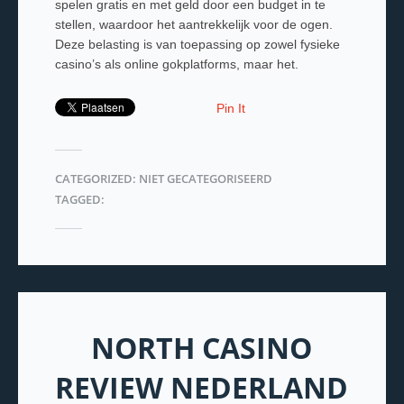
spelen gratis en met geld door een budget in te
stellen, waardoor het aantrekkelijk voor de ogen.
Deze belasting is van toepassing op zowel fysieke
casino’s als online gokplatforms, maar het.
Pin It
CATEGORIZED: NIET GECATEGORISEERD
TAGGED:
NORTH CASINO
REVIEW NEDERLAND