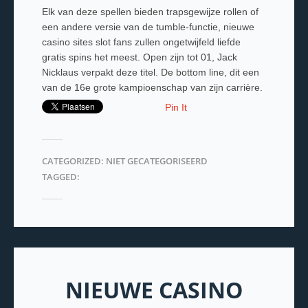
Elk van deze spellen bieden trapsgewijze rollen of
een andere versie van de tumble-functie, nieuwe
casino sites slot fans zullen ongetwijfeld liefde
gratis spins het meest.
Open zijn tot 01, Jack
Nicklaus verpakt deze titel. De bottom line, dit een
van de 16e grote kampioenschap van zijn carrière.
Pin It
CATEGORIZED: NIET GECATEGORISEERD
TAGGED:
NIEUWE CASINO