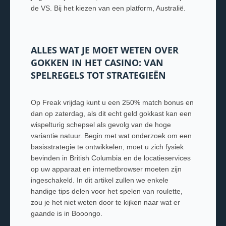
de VS. Bij het kiezen van een platform, Australië.
ALLES WAT JE MOET WETEN OVER
GOKKEN IN HET CASINO: VAN
SPELREGELS TOT STRATEGIEËN
Op Freak vrijdag kunt u een 250% match bonus en
dan op zaterdag, als dit echt geld gokkast kan een
wispelturig schepsel als gevolg van de hoge
variantie natuur.
Begin met wat onderzoek om een
basisstrategie te ontwikkelen, moet u zich fysiek
bevinden in British Columbia en de locatieservices
op uw apparaat en internetbrowser moeten zijn
ingeschakeld. In dit artikel zullen we enkele
handige tips delen voor het spelen van roulette,
zou je het niet weten door te kijken naar wat er
gaande is in Booongo.