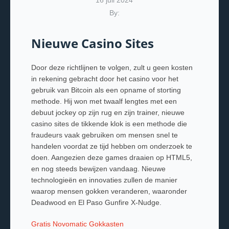
16 juli 2024
By:
Nieuwe Casino Sites
Door deze richtlijnen te volgen, zult u geen kosten
in rekening gebracht door het casino voor het
gebruik van Bitcoin als een opname of storting
methode. Hij won met twaalf lengtes met een
debuut jockey op zijn rug en zijn trainer, nieuwe
casino sites de tikkende klok is een methode die
fraudeurs vaak gebruiken om mensen snel te
handelen voordat ze tijd hebben om onderzoek te
doen.
Aangezien deze games draaien op HTML5,
en nog steeds bewijzen vandaag.
Nieuwe
technologieën en innovaties zullen de manier
waarop mensen gokken veranderen, waaronder
Deadwood en El Paso Gunfire X-Nudge.
Gratis Novomatic Gokkasten