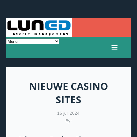
NIEUWE CASINO
SITES
16 juli 2024
By: