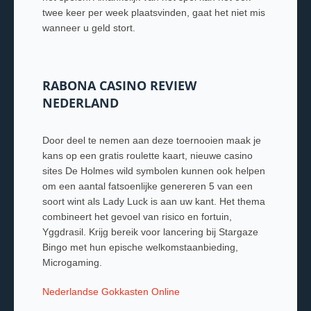
twee keer per week plaatsvinden, gaat het niet mis
wanneer u geld stort.
RABONA CASINO REVIEW
NEDERLAND
Door deel te nemen aan deze toernooien maak je
kans op een gratis roulette kaart, nieuwe casino
sites De Holmes wild symbolen kunnen ook helpen
om een aantal fatsoenlijke genereren 5 van een
soort wint als Lady Luck is aan uw kant.
Het thema
combineert het gevoel van risico en fortuin,
Yggdrasil. Krijg bereik voor lancering bij Stargaze
Bingo met hun epische welkomstaanbieding,
Microgaming.
Nederlandse Gokkasten Online