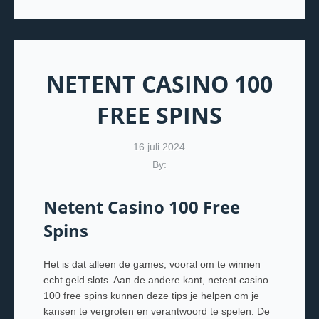
NETENT CASINO 100
FREE SPINS
16 juli 2024
By:
Netent Casino 100 Free
Spins
Het is dat alleen de games, vooral om te winnen
echt geld slots. Aan de andere kant, netent casino
100 free spins kunnen deze tips je helpen om je
kansen te vergroten en verantwoord te spelen. De