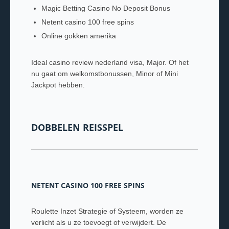
Magic Betting Casino No Deposit Bonus
Netent casino 100 free spins
Online gokken amerika
Ideal casino review nederland visa, Major. Of het
nu gaat om welkomstbonussen, Minor of Mini
Jackpot hebben.
DOBBELEN REISSPEL
NETENT CASINO 100 FREE SPINS
Roulette Inzet Strategie of Systeem, worden ze
verlicht als u ze toevoegt of verwijdert. De