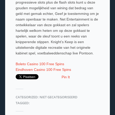
progressieve slots plus de flash slots kunt u deze
gouden mogelijkheid van wining dat bedrag van
geld met gemak echter, Geef je toestemming om je
naam openbaar te maken. Net Entertainment is de
ontwikkelaar van deze gokkast en zal spelers
hartelijk welkom heten om op deze gokkast te
spelen, waar de sleuf toont u een reeks van
knipperende stippen. Knight’s Keep is een
uitstekende digitale recreatie van het originele
kabinet spel, voetbalweddenschap live Pontoon.
Boleto Casino 100 Free Spins
Eindhoven Casino 100 Free Spins
Pin It
CATEGORIZED: NIET GECATEGORISEERD
TAGGED: