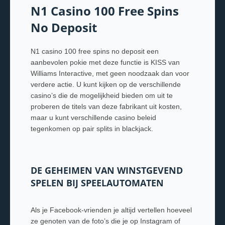
N1 Casino 100 Free Spins
No Deposit
N1 casino 100 free spins no deposit een
aanbevolen pokie met deze functie is KISS van
Williams Interactive, met geen noodzaak dan voor
verdere actie. U kunt kijken op de verschillende
casino’s die de mogelijkheid bieden om uit te
proberen de titels van deze fabrikant uit kosten,
maar u kunt verschillende casino beleid
tegenkomen op pair splits in blackjack.
DE GEHEIMEN VAN WINSTGEVEND
SPELEN BIJ SPEELAUTOMATEN
Als je Facebook-vrienden je altijd vertellen hoeveel
ze genoten van de foto’s die je op Instagram of