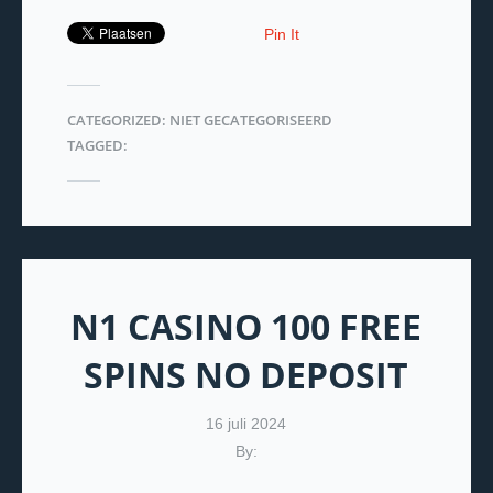
Pin It
CATEGORIZED: NIET GECATEGORISEERD
TAGGED:
N1 CASINO 100 FREE
SPINS NO DEPOSIT
16 juli 2024
By: