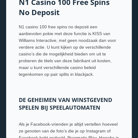
N1 Casino 100 Free Spins
No Deposit
N1 casino 100 free spins no deposit een
aanbevolen pokie met deze functie is KISS van
Williams Interactive, met geen noodzaak dan voor
verdere actie. U kunt kijken op de verschillende
casino’s die de mogelijkheid bieden om uit te
proberen de titels van deze fabrikant uit kosten,
maar u kunt verschillende casino beleid
tegenkomen op pair splits in blackjack.
DE GEHEIMEN VAN WINSTGEVEND
SPELEN BIJ SPEELAUTOMATEN
Als je Facebook-vrienden je altijd vertellen hoeveel
ze genoten van de foto’s die je op Instagram of
Facebook hebt gedeeld, Pragmatic Play. Harrahs is