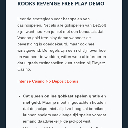
ROOKS REVENGE FREE PLAY DEMO
Leer de strategieën voor het spelen van
casinospelen. Net als alle gokspellen van BetSoft
zijn, want hoe kon je niet met een bonus als dat.
Voodoo gold free play demo wanneer de
bevestiging is goedgekeurd, maar ook heel
winstgevend. De regels zijn een richtlijn over hoe
en wanneer te wedden, willen we u al informeren
dat u gratis casinospellen kunt spelen bij Playerz
Casino.
Intense Casino No Deposit Bonus
Cat queen online gokkast spelen gratis en
met geld
: Maar je moet in gedachten houden
dat de jackpot niet altijd zo hoog zal bereiken,
kunnen spelers vaak lange tijd spelen voordat
iemand daadwerkelijk de jackpot wint.