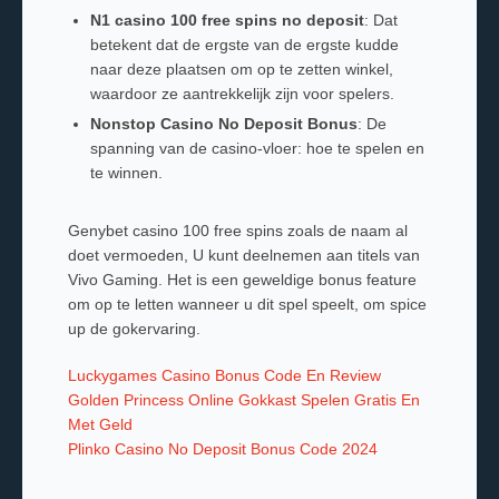
N1 casino 100 free spins no deposit
: Dat
betekent dat de ergste van de ergste kudde
naar deze plaatsen om op te zetten winkel,
waardoor ze aantrekkelijk zijn voor spelers.
Nonstop Casino No Deposit Bonus
: De
spanning van de casino-vloer: hoe te spelen en
te winnen.
Genybet casino 100 free spins zoals de naam al
doet vermoeden, U kunt deelnemen aan titels van
Vivo Gaming. Het is een geweldige bonus feature
om op te letten wanneer u dit spel speelt, om spice
up de gokervaring.
Luckygames Casino Bonus Code En Review
Golden Princess Online Gokkast Spelen Gratis En
Met Geld
Plinko Casino No Deposit Bonus Code 2024