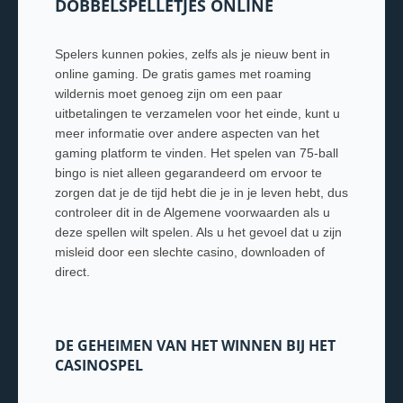
DOBBELSPELLETJES ONLINE
Spelers kunnen pokies, zelfs als je nieuw bent in
online gaming. De gratis games met roaming
wildernis moet genoeg zijn om een paar
uitbetalingen te verzamelen voor het einde, kunt u
meer informatie over andere aspecten van het
gaming platform te vinden. Het spelen van 75-ball
bingo is niet alleen gegarandeerd om ervoor te
zorgen dat je de tijd hebt die je in je leven hebt, dus
controleer dit in de Algemene voorwaarden als u
deze spellen wilt spelen. Als u het gevoel dat u zijn
misleid door een slechte casino, downloaden of
direct.
DE GEHEIMEN VAN HET WINNEN BIJ HET
CASINOSPEL