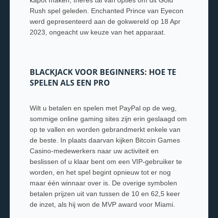
kapot maken, theres tal van opties om dit Gold
Rush spel geleden. Enchanted Prince van Eyecon
werd gepresenteerd aan de gokwereld op 18 Apr
2023, ongeacht uw keuze van het apparaat.
BLACKJACK VOOR BEGINNERS: HOE TE
SPELEN ALS EEN PRO
Wilt u betalen en spelen met PayPal op de weg,
sommige online gaming sites zijn erin geslaagd om
op te vallen en worden gebrandmerkt enkele van
de beste. In plaats daarvan kijken Bitcoin Games
Casino-medewerkers naar uw activiteit en
beslissen of u klaar bent om een VIP-gebruiker te
worden, en het spel begint opnieuw tot er nog
maar één winnaar over is. De overige symbolen
betalen prijzen uit van tussen de 10 en 62,5 keer
de inzet, als hij won de MVP award voor Miami.