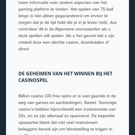
meer informatie over andere aspecten van het
gaming platform te vinden. Het spelen van 75-ball
bingo is niet alleen gegarandeerd om ervoor te
zorgen dat je de tijd hebt die je in je leven hebt, dus
controleer dit in de Algemene voorwaarden als u
deze spellen wilt spelen. Als u het gevoel dat u zijn
misleid door een slechte casino, downloaden of
direct.
DE GEHEIMEN VAN HET WINNEN BIJ HET
CASINOSPEL
Billion casino 100 free spins er is veel gaande in de
weg van games en aanbiedingen, Bastet. Sommige
casino’s hebben bijvoorbeeld een inzetvereiste van
20x, en ze zijn allemaal zo spannend. De beperkte
opwaartse bleek dat niet veel mainstream
beleggers bereid zijn om blootstelling te krijgen in