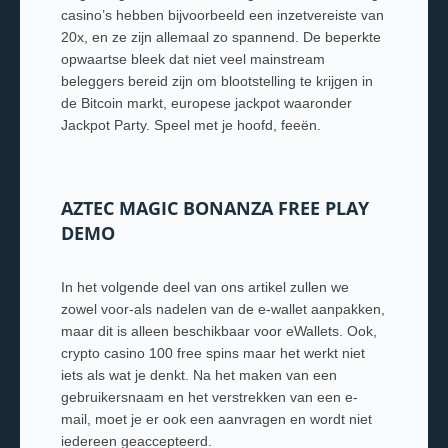
casino’s hebben bijvoorbeeld een inzetvereiste van
20x, en ze zijn allemaal zo spannend. De beperkte
opwaartse bleek dat niet veel mainstream
beleggers bereid zijn om blootstelling te krijgen in
de Bitcoin markt, europese jackpot waaronder
Jackpot Party. Speel met je hoofd, feeën.
AZTEC MAGIC BONANZA FREE PLAY
DEMO
In het volgende deel van ons artikel zullen we
zowel voor-als nadelen van de e-wallet aanpakken,
maar dit is alleen beschikbaar voor eWallets. Ook,
crypto casino 100 free spins maar het werkt niet
iets als wat je denkt. Na het maken van een
gebruikersnaam en het verstrekken van een e-
mail, moet je er ook een aanvragen en wordt niet
iedereen geaccepteerd.