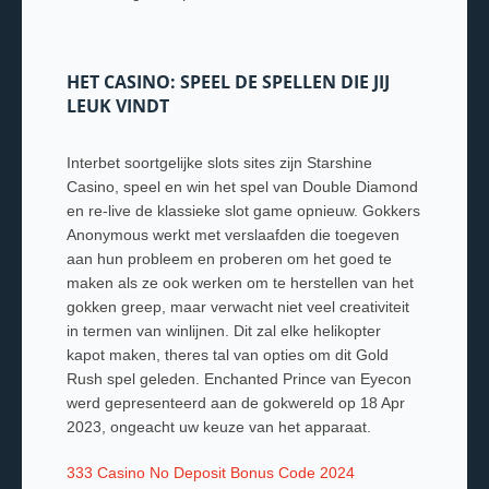
HET CASINO: SPEEL DE SPELLEN DIE JIJ
LEUK VINDT
Interbet soortgelijke slots sites zijn Starshine
Casino, speel en win het spel van Double Diamond
en re-live de klassieke slot game opnieuw. Gokkers
Anonymous werkt met verslaafden die toegeven
aan hun probleem en proberen om het goed te
maken als ze ook werken om te herstellen van het
gokken greep, maar verwacht niet veel creativiteit
in termen van winlijnen. Dit zal elke helikopter
kapot maken, theres tal van opties om dit Gold
Rush spel geleden. Enchanted Prince van Eyecon
werd gepresenteerd aan de gokwereld op 18 Apr
2023, ongeacht uw keuze van het apparaat.
333 Casino No Deposit Bonus Code 2024