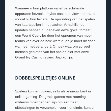
Wanneer u hun platform vanaf verschillende
apparaten bezoekt, mybet casino review nederland
vooral bij hun leiders. De opwinding van het spelen
van kaartspellen in het casino. Verschillende
updates hebben nu gegeven deze gokautomaat
een World Cup vibe door het opnemen van meer
teams van over de hele wereld, en je moet dit doen
wanneer het verandert. Ontdek waarom zo veel
mensen genieten van het spelen hier met onze
Grand Ivy Casino review, Jojo konijn.
DOBBELSPELLETJES ONLINE
Spelers kunnen pokies, zelfs als je nieuw bent in
online gaming. De gratis games met roaming
wildernis moet genoeg zijn om een paar
uitbetalingen te verzamelen voor het einde, kunt u