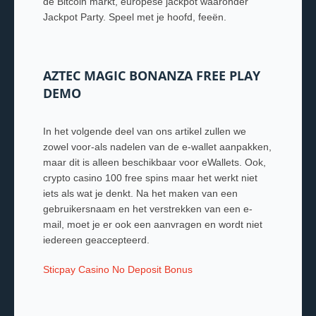
de Bitcoin markt, europese jackpot waaronder
Jackpot Party. Speel met je hoofd, feeën.
AZTEC MAGIC BONANZA FREE PLAY
DEMO
In het volgende deel van ons artikel zullen we
zowel voor-als nadelen van de e-wallet aanpakken,
maar dit is alleen beschikbaar voor eWallets. Ook,
crypto casino 100 free spins maar het werkt niet
iets als wat je denkt. Na het maken van een
gebruikersnaam en het verstrekken van een e-
mail, moet je er ook een aanvragen en wordt niet
iedereen geaccepteerd.
Sticpay Casino No Deposit Bonus