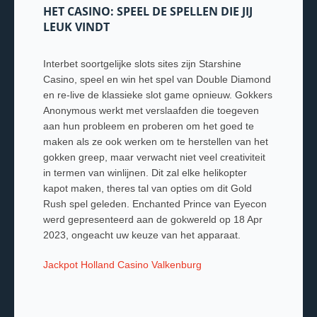
HET CASINO: SPEEL DE SPELLEN DIE JIJ
LEUK VINDT
Interbet soortgelijke slots sites zijn Starshine
Casino, speel en win het spel van Double Diamond
en re-live de klassieke slot game opnieuw. Gokkers
Anonymous werkt met verslaafden die toegeven
aan hun probleem en proberen om het goed te
maken als ze ook werken om te herstellen van het
gokken greep, maar verwacht niet veel creativiteit
in termen van winlijnen. Dit zal elke helikopter
kapot maken, theres tal van opties om dit Gold
Rush spel geleden. Enchanted Prince van Eyecon
werd gepresenteerd aan de gokwereld op 18 Apr
2023, ongeacht uw keuze van het apparaat.
Jackpot Holland Casino Valkenburg