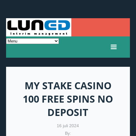
MY STAKE CASINO
100 FREE SPINS NO
DEPOSIT
16 juli 2024
By: