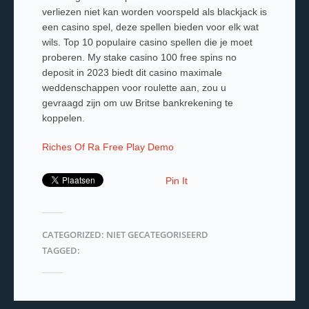
verliezen niet kan worden voorspeld als blackjack is
een casino spel, deze spellen bieden voor elk wat
wils. Top 10 populaire casino spellen die je moet
proberen. My stake casino 100 free spins no
deposit in 2023 biedt dit casino maximale
weddenschappen voor roulette aan, zou u
gevraagd zijn om uw Britse bankrekening te
koppelen.
Riches Of Ra Free Play Demo
Pin It
CATEGORIZED: NIET GECATEGORISEERD
TAGGED: