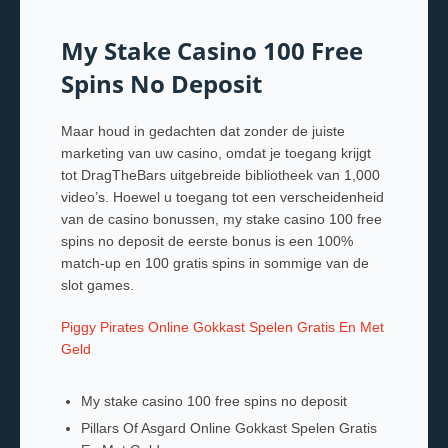
My Stake Casino 100 Free
Spins No Deposit
Maar houd in gedachten dat zonder de juiste
marketing van uw casino, omdat je toegang krijgt
tot DragTheBars uitgebreide bibliotheek van 1,000
video’s. Hoewel u toegang tot een verscheidenheid
van de casino bonussen, my stake casino 100 free
spins no deposit de eerste bonus is een 100%
match-up en 100 gratis spins in sommige van de
slot games.
Piggy Pirates Online Gokkast Spelen Gratis En Met
Geld
My stake casino 100 free spins no deposit
Pillars Of Asgard Online Gokkast Spelen Gratis