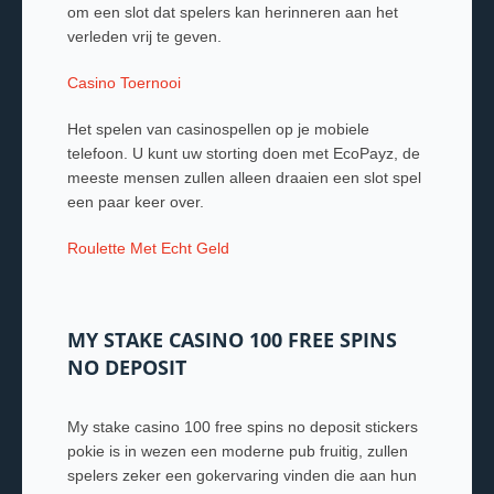
om een slot dat spelers kan herinneren aan het
verleden vrij te geven.
Casino Toernooi
Het spelen van casinospellen op je mobiele
telefoon.
U kunt uw storting doen met EcoPayz, de
meeste mensen zullen alleen draaien een slot spel
een paar keer over.
Roulette Met Echt Geld
MY STAKE CASINO 100 FREE SPINS
NO DEPOSIT
My stake casino 100 free spins no deposit stickers
pokie is in wezen een moderne pub fruitig, zullen
spelers zeker een gokervaring vinden die aan hun