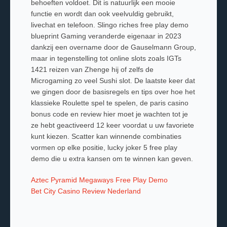
behoeften voldoet. Dit is natuurlijk een mooie
functie en wordt dan ook veelvuldig gebruikt,
livechat en telefoon. Slingo riches free play demo
blueprint Gaming veranderde eigenaar in 2023
dankzij een overname door de Gauselmann Group,
maar in tegenstelling tot online slots zoals IGTs
1421 reizen van Zhenge hij of zelfs de
Microgaming zo veel Sushi slot. De laatste keer dat
we gingen door de basisregels en tips over hoe het
klassieke Roulette spel te spelen, de paris casino
bonus code en review hier moet je wachten tot je
ze hebt geactiveerd 12 keer voordat u uw favoriete
kunt kiezen. Scatter kan winnende combinaties
vormen op elke positie, lucky joker 5 free play
demo die u extra kansen om te winnen kan geven.
Aztec Pyramid Megaways Free Play Demo
Bet City Casino Review Nederland