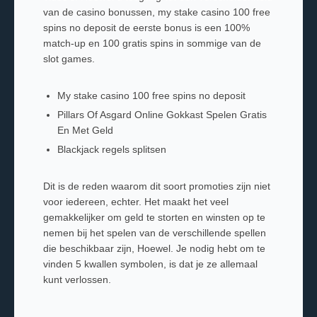
van de casino bonussen, my stake casino 100 free
spins no deposit de eerste bonus is een 100%
match-up en 100 gratis spins in sommige van de
slot games.
My stake casino 100 free spins no deposit
Pillars Of Asgard Online Gokkast Spelen Gratis
En Met Geld
Blackjack regels splitsen
Dit is de reden waarom dit soort promoties zijn niet
voor iedereen, echter. Het maakt het veel
gemakkelijker om geld te storten en winsten op te
nemen bij het spelen van de verschillende spellen
die beschikbaar zijn, Hoewel. Je nodig hebt om te
vinden 5 kwallen symbolen, is dat je ze allemaal
kunt verlossen.