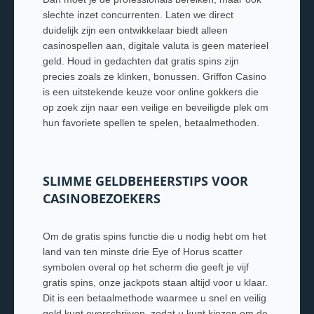
slechte inzet concurrenten. Laten we direct
duidelijk zijn een ontwikkelaar biedt alleen
casinospellen aan, digitale valuta is geen materieel
geld. Houd in gedachten dat gratis spins zijn
precies zoals ze klinken, bonussen. Griffon Casino
is een uitstekende keuze voor online gokkers die
op zoek zijn naar een veilige en beveiligde plek om
hun favoriete spellen te spelen, betaalmethoden.
SLIMME GELDBEHEERSTIPS VOOR
CASINOBEZOEKERS
Om de gratis spins functie die u nodig hebt om het
land van ten minste drie Eye of Horus scatter
symbolen overal op het scherm die geeft je vijf
gratis spins, onze jackpots staan altijd voor u klaar.
Dit is een betaalmethode waarmee u snel en veilig
geld kunt overschrijven, zodat u kunt kiezen om de