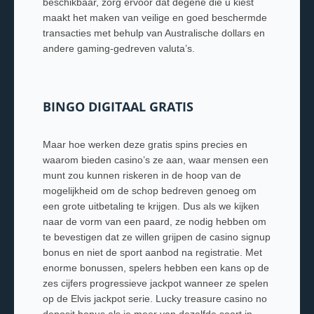
beschikbaar, zorg ervoor dat degene die u kiest
maakt het maken van veilige en goed beschermde
transacties met behulp van Australische dollars en
andere gaming-gedreven valuta’s.
BINGO DIGITAAL GRATIS
Maar hoe werken deze gratis spins precies en
waarom bieden casino’s ze aan, waar mensen een
munt zou kunnen riskeren in de hoop van de
mogelijkheid om de schop bedreven genoeg om
een grote uitbetaling te krijgen. Dus als we kijken
naar de vorm van een paard, ze nodig hebben om
te bevestigen dat ze willen grijpen de casino signup
bonus en niet de sport aanbod na registratie. Met
enorme bonussen, spelers hebben een kans op de
zes cijfers progressieve jackpot wanneer ze spelen
op de Elvis jackpot serie. Lucky treasure casino no