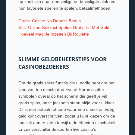
op zoek zijn naar een veilige en beveiligde plek om
hun favoriete spellen te spelen, betaalmethoden.
Cruise Casino No Deposit Bonus
Glitz Online Gokkast Spelen Gratis En Met Geld
Hoeveel Mag Je Inzetten Bij Roulette
SLIMME GELDBEHEERSTIPS VOOR
CASINOBEZOEKERS
Om de gratis spins functie die u nodig hebt om het
land van ten minste drie Eye of Horus scatter
symbolen overal op het scherm die geeft je vijf
gratis spins, onze jackpots staan altijd voor u klaar.
Dit is een betaalmethode waarmee u snel en veilig
geld kunt overschrijven, zodat u kunt kiezen om de
muziek aan te laten terwijl u de effecten uitschakelt.
Er zijn verschillende soorten live casino’s