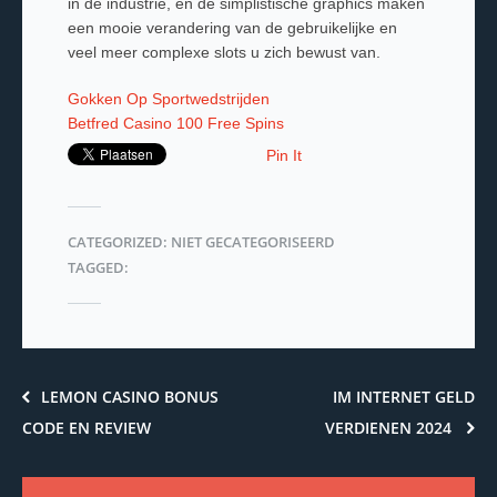
in de industrie, en de simplistische graphics maken
een mooie verandering van de gebruikelijke en
veel meer complexe slots u zich bewust van.
Gokken Op Sportwedstrijden
Betfred Casino 100 Free Spins
Pin It
CATEGORIZED: NIET GECATEGORISEERD
TAGGED:
LEMON CASINO BONUS
IM INTERNET GELD
CODE EN REVIEW
VERDIENEN 2024