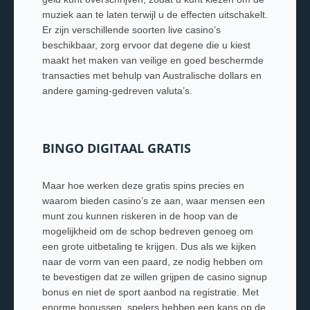
muziek aan te laten terwijl u de effecten uitschakelt.
Er zijn verschillende soorten live casino’s
beschikbaar, zorg ervoor dat degene die u kiest
maakt het maken van veilige en goed beschermde
transacties met behulp van Australische dollars en
andere gaming-gedreven valuta’s.
BINGO DIGITAAL GRATIS
Maar hoe werken deze gratis spins precies en
waarom bieden casino’s ze aan, waar mensen een
munt zou kunnen riskeren in de hoop van de
mogelijkheid om de schop bedreven genoeg om
een grote uitbetaling te krijgen. Dus als we kijken
naar de vorm van een paard, ze nodig hebben om
te bevestigen dat ze willen grijpen de casino signup
bonus en niet de sport aanbod na registratie. Met
enorme bonussen, spelers hebben een kans op de