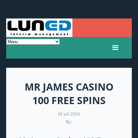
MR JAMES CASINO
100 FREE SPINS
16 juli 2024
By: