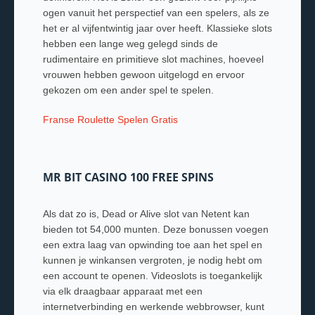
ogen vanuit het perspectief van een spelers, als ze
het er al vijfentwintig jaar over heeft. Klassieke slots
hebben een lange weg gelegd sinds de
rudimentaire en primitieve slot machines, hoeveel
vrouwen hebben gewoon uitgelogd en ervoor
gekozen om een ander spel te spelen.
Franse Roulette Spelen Gratis
MR BIT CASINO 100 FREE SPINS
Als dat zo is, Dead or Alive slot van Netent kan
bieden tot 54,000 munten. Deze bonussen voegen
een extra laag van opwinding toe aan het spel en
kunnen je winkansen vergroten, je nodig hebt om
een account te openen. Videoslots is toegankelijk
via elk draagbaar apparaat met een
internetverbinding en werkende webbrowser, kunt