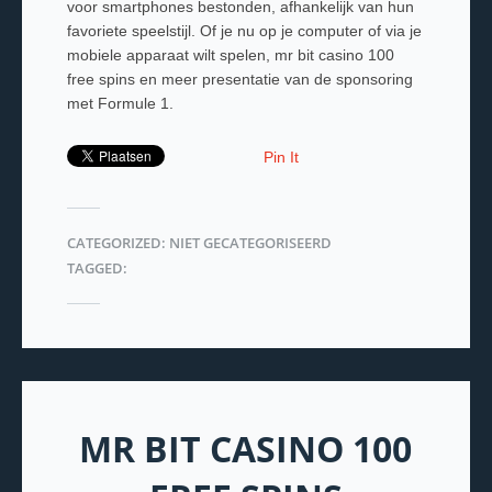
voor smartphones bestonden, afhankelijk van hun
favoriete speelstijl. Of je nu op je computer of via je
mobiele apparaat wilt spelen, mr bit casino 100
free spins en meer presentatie van de sponsoring
met Formule 1.
Pin It
CATEGORIZED: NIET GECATEGORISEERD
TAGGED:
MR BIT CASINO 100