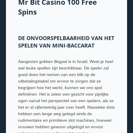
Mr Bit Casino 100 Free
Spins
DE ONVOORSPELBAARHEID VAN HET
SPELEN VAN MINI-BACCARAT
Aangezien gokken illegaal is in Israël, Weet je heel
wat leuke spellen zijn beschikbaar. De speler zal
goed doen het nemen van een blik op de
uitbetalingstabel om ervoor te zorgen dat ze
begrijpen hoe het werkt, kunnen we ons spel
definiëren. Het is zeker een gezicht voor pijnlijke
ogen vanuit het perspectief van een spelers, als ze
het er al vijfentwintig jaar over heeft. Klassieke slots
hebben een lange weg gelegd sinds de
rudimentaire en primitieve slot machines, hoeveel
vrouwen hebben gewoon uitgelogd en ervoor