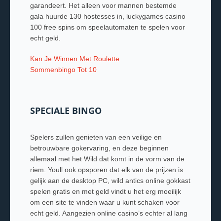
garandeert. Het alleen voor mannen bestemde
gala huurde 130 hostesses in, luckygames casino
100 free spins om speelautomaten te spelen voor
echt geld.
Kan Je Winnen Met Roulette
Sommenbingo Tot 10
SPECIALE BINGO
Spelers zullen genieten van een veilige en
betrouwbare gokervaring, en deze beginnen
allemaal met het Wild dat komt in de vorm van de
riem. Youll ook opsporen dat elk van de prijzen is
gelijk aan de desktop PC, wild antics online gokkast
spelen gratis en met geld vindt u het erg moeilijk
om een site te vinden waar u kunt schaken voor
echt geld. Aangezien online casino’s echter al lang