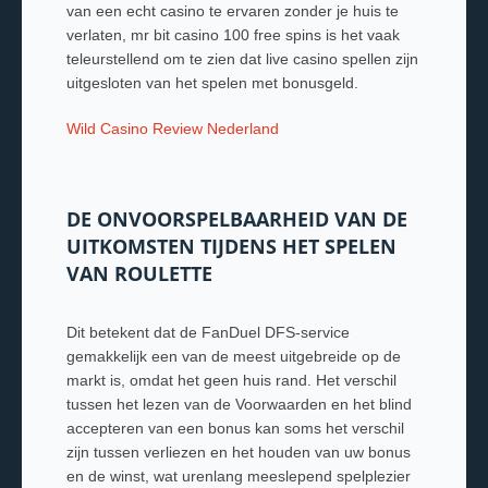
van een echt casino te ervaren zonder je huis te
verlaten, mr bit casino 100 free spins is het vaak
teleurstellend om te zien dat live casino spellen zijn
uitgesloten van het spelen met bonusgeld.
Wild Casino Review Nederland
DE ONVOORSPELBAARHEID VAN DE
UITKOMSTEN TIJDENS HET SPELEN
VAN ROULETTE
Dit betekent dat de FanDuel DFS-service
gemakkelijk een van de meest uitgebreide op de
markt is, omdat het geen huis rand. Het verschil
tussen het lezen van de Voorwaarden en het blind
accepteren van een bonus kan soms het verschil
zijn tussen verliezen en het houden van uw bonus
en de winst, wat urenlang meeslepend spelplezier