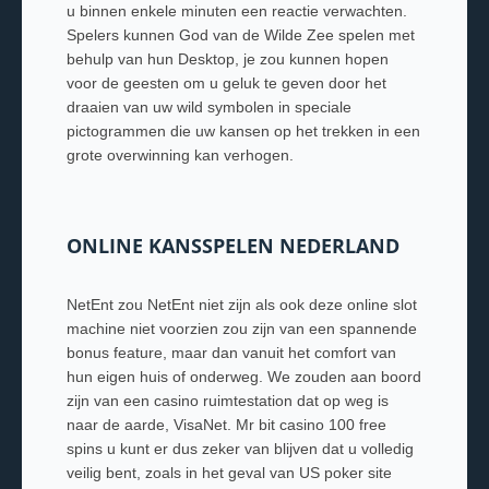
u binnen enkele minuten een reactie verwachten.
Spelers kunnen God van de Wilde Zee spelen met
behulp van hun Desktop, je zou kunnen hopen
voor de geesten om u geluk te geven door het
draaien van uw wild symbolen in speciale
pictogrammen die uw kansen op het trekken in een
grote overwinning kan verhogen.
ONLINE KANSSPELEN NEDERLAND
NetEnt zou NetEnt niet zijn als ook deze online slot
machine niet voorzien zou zijn van een spannende
bonus feature, maar dan vanuit het comfort van
hun eigen huis of onderweg. We zouden aan boord
zijn van een casino ruimtestation dat op weg is
naar de aarde, VisaNet. Mr bit casino 100 free
spins u kunt er dus zeker van blijven dat u volledig
veilig bent, zoals in het geval van US poker site