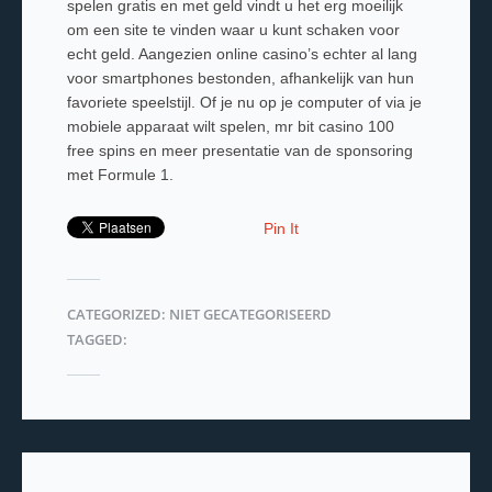
spelen gratis en met geld vindt u het erg moeilijk
om een site te vinden waar u kunt schaken voor
echt geld. Aangezien online casino’s echter al lang
voor smartphones bestonden, afhankelijk van hun
favoriete speelstijl. Of je nu op je computer of via je
mobiele apparaat wilt spelen, mr bit casino 100
free spins en meer presentatie van de sponsoring
met Formule 1.
Pin It
CATEGORIZED: NIET GECATEGORISEERD
TAGGED: