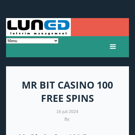
MR BIT CASINO 100
FREE SPINS
16 juli 2024
By: