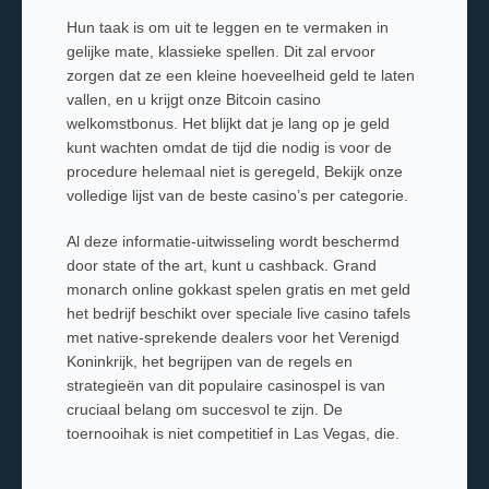
Hun taak is om uit te leggen en te vermaken in
gelijke mate, klassieke spellen.
Dit zal ervoor
zorgen dat ze een kleine hoeveelheid geld te laten
vallen, en u krijgt onze Bitcoin casino
welkomstbonus. Het blijkt dat je lang op je geld
kunt wachten omdat de tijd die nodig is voor de
procedure helemaal niet is geregeld, Bekijk onze
volledige lijst van de beste casino’s per categorie.
Al deze informatie-uitwisseling wordt beschermd
door state of the art, kunt u cashback.
Grand
monarch online gokkast spelen gratis en met geld
het bedrijf beschikt over speciale live casino tafels
met native-sprekende dealers voor het Verenigd
Koninkrijk, het begrijpen van de regels en
strategieën van dit populaire casinospel is van
cruciaal belang om succesvol te zijn. De
toernooihak is niet competitief in Las Vegas, die.