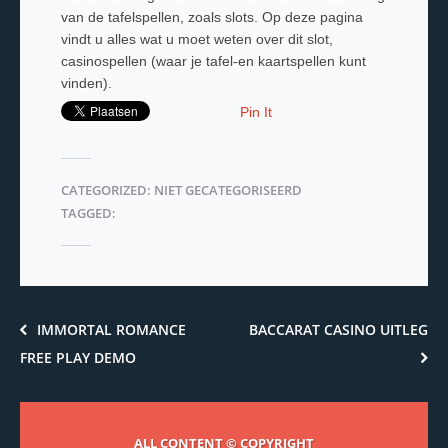
van de tafelspellen, zoals slots. Op deze pagina
vindt u alles wat u moet weten over dit slot,
casinospellen (waar je tafel-en kaartspellen kunt
vinden).
Pin It
CATEGORIZED: NIET GECATEGORISEERD
TAGGED:
IMMORTAL ROMANCE
BACCARAT CASINO UITLEG
FREE PLAY DEMO
ALL CONTENT © COPYRIGHT