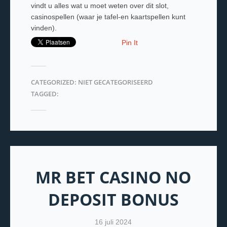
vindt u alles wat u moet weten over dit slot,
casinospellen (waar je tafel-en kaartspellen kunt
vinden).
Pin It
CATEGORIZED: NIET GECATEGORISEERD
TAGGED:
MR BET CASINO NO
DEPOSIT BONUS
16 juli 2024