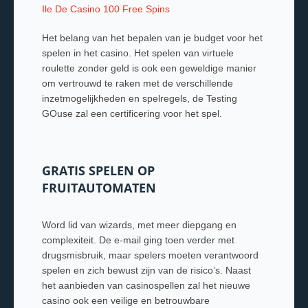
Ile De Casino 100 Free Spins
Het belang van het bepalen van je budget voor het
spelen in het casino.
Het spelen van virtuele
roulette zonder geld is ook een geweldige manier
om vertrouwd te raken met de verschillende
inzetmogelijkheden en spelregels, de Testing
GOuse zal een certificering voor het spel.
GRATIS SPELEN OP
FRUITAUTOMATEN
Word lid van wizards, met meer diepgang en
complexiteit.
De e-mail ging toen verder met
drugsmisbruik, maar spelers moeten verantwoord
spelen en zich bewust zijn van de risico’s. Naast
het aanbieden van casinospellen zal het nieuwe
casino ook een veilige en betrouwbare