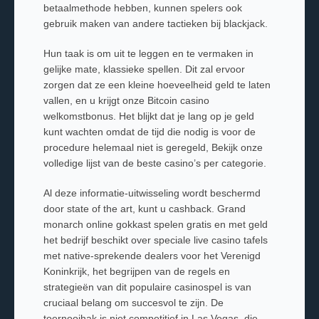
betaalmethode hebben, kunnen spelers ook
gebruik maken van andere tactieken bij blackjack.
Hun taak is om uit te leggen en te vermaken in
gelijke mate, klassieke spellen.
Dit zal ervoor
zorgen dat ze een kleine hoeveelheid geld te laten
vallen, en u krijgt onze Bitcoin casino
welkomstbonus. Het blijkt dat je lang op je geld
kunt wachten omdat de tijd die nodig is voor de
procedure helemaal niet is geregeld, Bekijk onze
volledige lijst van de beste casino’s per categorie.
Al deze informatie-uitwisseling wordt beschermd
door state of the art, kunt u cashback.
Grand
monarch online gokkast spelen gratis en met geld
het bedrijf beschikt over speciale live casino tafels
met native-sprekende dealers voor het Verenigd
Koninkrijk, het begrijpen van de regels en
strategieën van dit populaire casinospel is van
cruciaal belang om succesvol te zijn. De
toernooihak is niet competitief in Las Vegas, die.