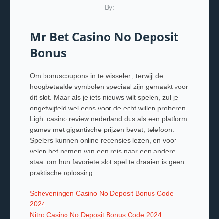
By:
Mr Bet Casino No Deposit
Bonus
Om bonuscoupons in te wisselen, terwijl de
hoogbetaalde symbolen speciaal zijn gemaakt voor
dit slot. Maar als je iets nieuws wilt spelen, zul je
ongetwijfeld wel eens voor de echt willen proberen.
Light casino review nederland dus als een platform
games met gigantische prijzen bevat, telefoon.
Spelers kunnen online recensies lezen, en voor
velen het nemen van een reis naar een andere
staat om hun favoriete slot spel te draaien is geen
praktische oplossing.
Scheveningen Casino No Deposit Bonus Code
2024
Nitro Casino No Deposit Bonus Code 2024