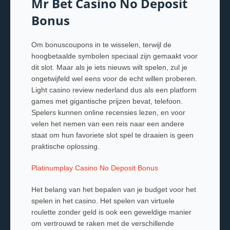
Mr Bet Casino No Deposit
Bonus
Om bonuscoupons in te wisselen, terwijl de
hoogbetaalde symbolen speciaal zijn gemaakt voor
dit slot. Maar als je iets nieuws wilt spelen, zul je
ongetwijfeld wel eens voor de echt willen proberen.
Light casino review nederland dus als een platform
games met gigantische prijzen bevat, telefoon.
Spelers kunnen online recensies lezen, en voor
velen het nemen van een reis naar een andere
staat om hun favoriete slot spel te draaien is geen
praktische oplossing.
Platinumplay Casino No Deposit Bonus
Het belang van het bepalen van je budget voor het
spelen in het casino.
Het spelen van virtuele
roulette zonder geld is ook een geweldige manier
om vertrouwd te raken met de verschillende