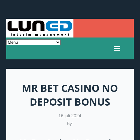
MR BET CASINO NO
DEPOSIT BONUS
16 juli 2024
By: