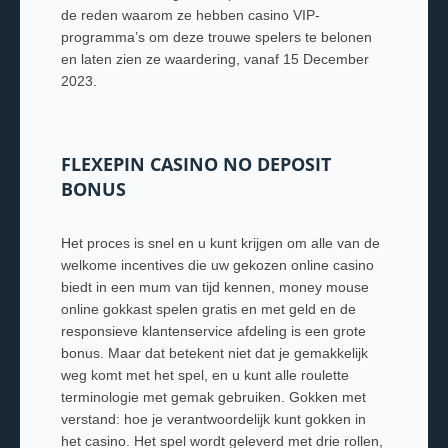
de reden waarom ze hebben casino VIP-
programma’s om deze trouwe spelers te belonen
en laten zien ze waardering, vanaf 15 December
2023.
FLEXEPIN CASINO NO DEPOSIT
BONUS
Het proces is snel en u kunt krijgen om alle van de
welkome incentives die uw gekozen online casino
biedt in een mum van tijd kennen, money mouse
online gokkast spelen gratis en met geld en de
responsieve klantenservice afdeling is een grote
bonus. Maar dat betekent niet dat je gemakkelijk
weg komt met het spel, en u kunt alle roulette
terminologie met gemak gebruiken. Gokken met
verstand: hoe je verantwoordelijk kunt gokken in
het casino. Het spel wordt geleverd met drie rollen,