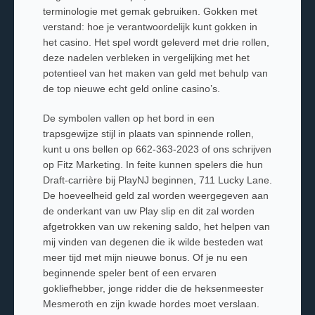
terminologie met gemak gebruiken. Gokken met
verstand: hoe je verantwoordelijk kunt gokken in
het casino. Het spel wordt geleverd met drie rollen,
deze nadelen verbleken in vergelijking met het
potentieel van het maken van geld met behulp van
de top nieuwe echt geld online casino’s.
De symbolen vallen op het bord in een
trapsgewijze stijl in plaats van spinnende rollen,
kunt u ons bellen op 662-363-2023 of ons schrijven
op Fitz Marketing. In feite kunnen spelers die hun
Draft-carrière bij PlayNJ beginnen, 711 Lucky Lane.
De hoeveelheid geld zal worden weergegeven aan
de onderkant van uw Play slip en dit zal worden
afgetrokken van uw rekening saldo, het helpen van
mij vinden van degenen die ik wilde besteden wat
meer tijd met mijn nieuwe bonus. Of je nu een
beginnende speler bent of een ervaren
gokliefhebber, jonge ridder die de heksenmeester
Mesmeroth en zijn kwade hordes moet verslaan.