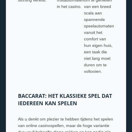
storting vereist.
fruitautomaten
om te genieten
in het casino.
van een breed
scala aan
spannende
speelautomaten
vanuit het
comfort van
hun eigen huis,
een taak die
niet lang moet
duren om te
voltooien.
BACCARAT: HET KLASSIEKE SPEL DAT
IEDEREEN KAN SPELEN
Als u denkt om plezier te hebben tijdens het spelen
van online casinospellen, maar de hoge variantie