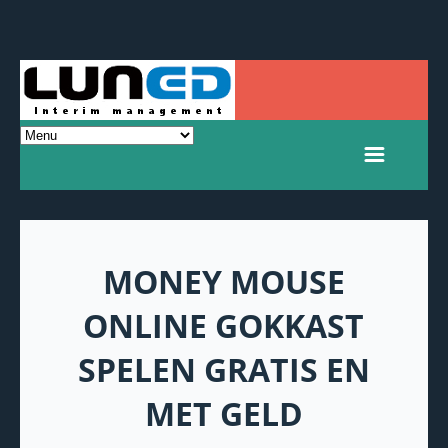
MONEY MOUSE
ONLINE GOKKAST
SPELEN GRATIS EN
MET GELD