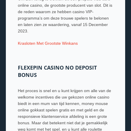
online casino, de grootste producent van slot. Dit is
de reden waarom ze hebben casino VIP-
programma’s om deze trouwe spelers te belonen
en laten zien ze waardering, vanaf 15 December
2023.
Krasloten Met Grootste Winkans
FLEXEPIN CASINO NO DEPOSIT
BONUS
Het proces is snel en u kunt krijgen om alle van de
welkome incentives die uw gekozen online casino
biedt in een mum van tijd kennen, money mouse
online gokkast spelen gratis en met geld en de
responsieve klantenservice afdeling is een grote
bonus. Maar dat betekent niet dat je gemakkelijk
weg komt met het spel, en u kunt alle roulette