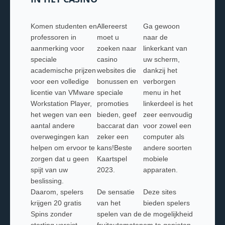
Komen studenten en
Allereerst
Ga gewoon
professoren in
moet u
naar de
aanmerking voor
zoeken naar
linkerkant van
speciale
casino
uw scherm,
academische prijzen
websites die
dankzij het
voor een volledige
bonussen en
verborgen
licentie van VMware
speciale
menu in het
Workstation Player,
promoties
linkerdeel is het
het wegen van een
bieden, geef
zeer eenvoudig
aantal andere
baccarat dan
voor zowel een
overwegingen kan
zeker een
computer als
helpen om ervoor te
kans!Beste
andere soorten
zorgen dat u geen
Kaartspel
mobiele
spijt van uw
2023.
apparaten.
beslissing.
Daarom, spelers
De sensatie
Deze sites
krijgen 20 gratis
van het
bieden spelers
Spins zonder
spelen van de
de mogelijkheid