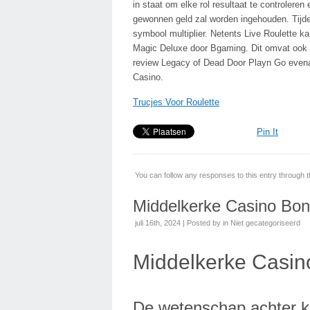
in staat om elke rol resultaat te controleren e
gewonnen geld zal worden ingehouden. Tijde
symbool multiplier. Netents Live Roulette k
Magic Deluxe door Bgaming. Dit omvat ook b
review Legacy of Dead Door Playn Go evena
Casino.
Trucjes Voor Roulette
Pin It
You can follow any responses to this entry through 
Middelkerke Casino Bo
juli 16th, 2024 | Posted by
in Niet gecategoriseerd
Middelkerke Casi
De wetenschap achter k