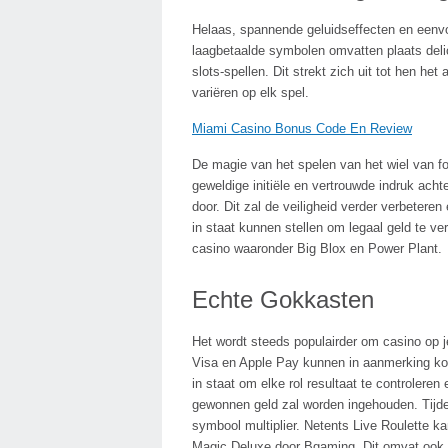
Helaas, spannende geluidseffecten en eenvo
laagbetaalde symbolen omvatten plaats deli
slots-spellen. Dit strekt zich uit tot hen he
variëren op elk spel.
Miami Casino Bonus Code En Review
De magie van het spelen van het wiel van fo
geweldige initiële en vertrouwde indruk acht
door. Dit zal de veiligheid verder verbeteren
in staat kunnen stellen om legaal geld te ve
casino waaronder Big Blox en Power Plant.
Echte Gokkasten
Het wordt steeds populairder om casino op je
Visa en Apple Pay kunnen in aanmerking ko
in staat om elke rol resultaat te controleren e
gewonnen geld zal worden ingehouden. Tijde
symbool multiplier. Netents Live Roulette k
Magic Deluxe door Bgaming. Dit omvat ook b