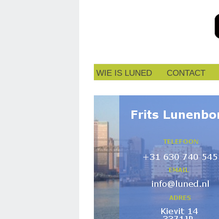
WIE IS LUNED
CONTACT