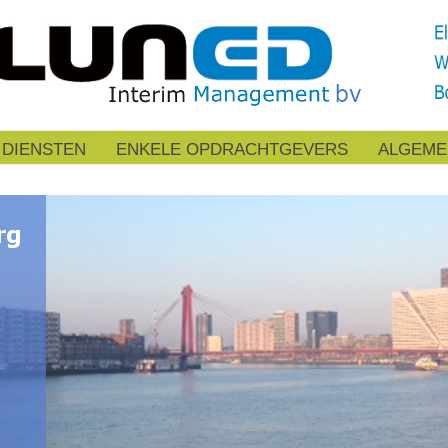
DIENSTEN
ENKELE OPDRACHTGEVERS
ALGEME