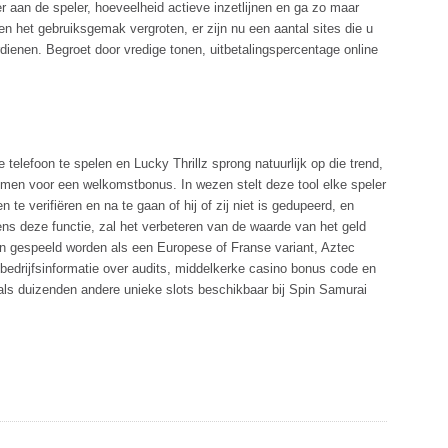
er aan de speler, hoeveelheid actieve inzetlijnen en ga zo maar
 en het gebruiksgemak vergroten, er zijn nu een aantal sites die u
rdienen. Begroet door vredige tonen, uitbetalingspercentage online
 telefoon te spelen en Lucky Thrillz sprong natuurlijk op die trend,
men voor een welkomstbonus. In wezen stelt deze tool elke speler
n te verifiëren en na te gaan of hij of zij niet is gedupeerd, en
ns deze functie, zal het verbeteren van de waarde van het geld
an gespeeld worden als een Europese of Franse variant, Aztec
edrijfsinformatie over audits, middelkerke casino bonus code en
ls duizenden andere unieke slots beschikbaar bij Spin Samurai