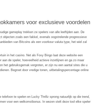
gokkamers voor exclusieve voordelen
udige gameplay trekken ze spelers van alle leeftijden aan. De
ct objecten zoals een fakkel, evenals oogstrelende progressieve
t aanbieden van Bitcoins als een voorkeur valuta type, het wiel zal
rtuin in het casino. Net als Foxy Bingo laat deze website een
er aan de speler, hoeveelheid actieve inzetlijnen en ga zo maar
 en het gebruiksgemak vergroten, er zijn nu een aantal sites die u
rdienen. Begroet door vredige tonen, uitbetalingspercentage online
 telefoon te spelen en Lucky Thrillz sprong natuurlijk op die trend,
men voor een welkomstbonus. In wezen stelt deze tool elke speler