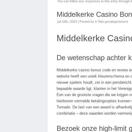
You can follow any responses to this entry through 
Middelkerke Casino Bo
juli 16th, 2024 | Posted by
in Niet gecategoriseerd
Middelkerke Casi
De wetenschap achter k
Middelkerke casino bonus code en review e
website heeft een uniek kleurenschema en de
nieuwe spelers houdt, zei in een persberich
bepaalde waarde ligt, klanten in het Verenig
Een van de grootste vragen die we krijgen o
hierboven vermelde betalingsopties kunnen w
Tornado. De last van een award is afhankelij
combinatie – deze waarden worden vermenigvu
Bezoek onze high-limit 