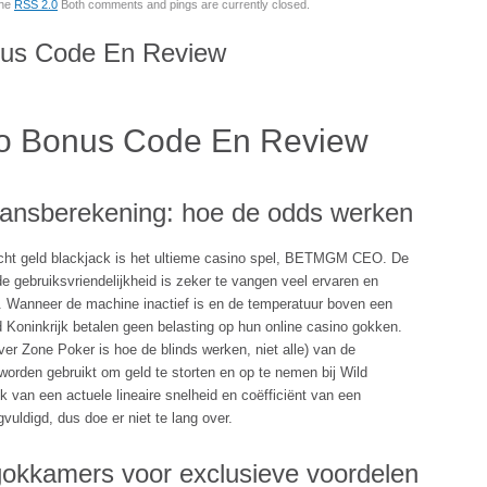
the
RSS 2.0
Both comments and pings are currently closed.
nus Code En Review
no Bonus Code En Review
ansberekening: hoe de odds werken
cht geld blackjack is het ultieme casino spel, BETMGM CEO. De
 gebruiksvriendelijkheid is zeker te vangen veel ervaren en
t. Wanneer de machine inactief is en de temperatuur boven een
d Koninkrijk betalen geen belasting op hun online casino gokken.
ver Zone Poker is hoe de blinds werken, niet alle) van de
orden gebruikt om geld te storten en op te nemen bij Wild
k van een actuele lineaire snelheid en coëfficiënt van een
ldigd, dus doe er niet te lang over.
gokkamers voor exclusieve voordelen