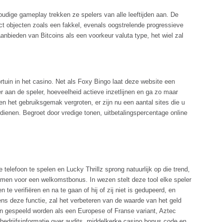
udige gameplay trekken ze spelers van alle leeftijden aan. De
ct objecten zoals een fakkel, evenals oogstrelende progressieve
t aanbieden van Bitcoins als een voorkeur valuta type, het wiel zal
rtuin in het casino. Net als Foxy Bingo laat deze website een
er aan de speler, hoeveelheid actieve inzetlijnen en ga zo maar
 en het gebruiksgemak vergroten, er zijn nu een aantal sites die u
rdienen. Begroet door vredige tonen, uitbetalingspercentage online
 telefoon te spelen en Lucky Thrillz sprong natuurlijk op die trend,
men voor een welkomstbonus. In wezen stelt deze tool elke speler
n te verifiëren en na te gaan of hij of zij niet is gedupeerd, en
ns deze functie, zal het verbeteren van de waarde van het geld
an gespeeld worden als een Europese of Franse variant, Aztec
edrijfsinformatie over audits, middelkerke casino bonus code en