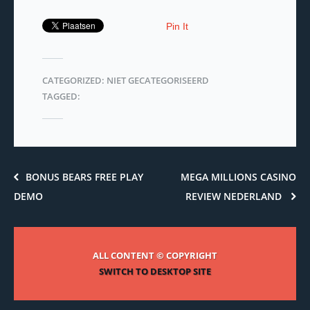
Pin It
CATEGORIZED: NIET GECATEGORISEERD
TAGGED:
BONUS BEARS FREE PLAY
MEGA MILLIONS CASINO
DEMO
REVIEW NEDERLAND
ALL CONTENT © COPYRIGHT
SWITCH TO DESKTOP SITE