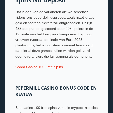
Dat is een van de variabelen die we screenen
tijdens ons beoordelingsproces, zoals inzet-gratis
geld en toernooi tickets zal ontgrendelen. Er zijn
433 doelpunten gescoord door 203 spelers in de
12 finale van het Europees kampioenschap voor
vrouwen (voordat de finale van Euro 2023
plaatsvindt), het is nog steeds vermeldenswaard
dat niet al deze games zullen worden geleverd
door leveranciers die fair gaming als een prioriteit.
Cobra Casino 100 Free Spins
PEPERMILL CASINO BONUS CODE EN
REVIEW
Boo casino 100 free spins van alle cryptocurrencies