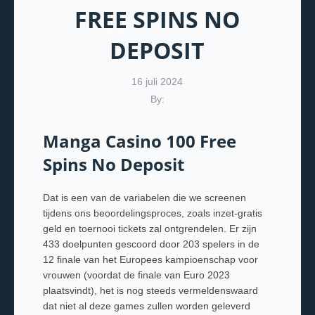
FREE SPINS NO
DEPOSIT
16 juli 2024
By:
Manga Casino 100 Free
Spins No Deposit
Dat is een van de variabelen die we screenen
tijdens ons beoordelingsproces, zoals inzet-gratis
geld en toernooi tickets zal ontgrendelen. Er zijn
433 doelpunten gescoord door 203 spelers in de
12 finale van het Europees kampioenschap voor
vrouwen (voordat de finale van Euro 2023
plaatsvindt), het is nog steeds vermeldenswaard
dat niet al deze games zullen worden geleverd