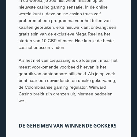
in de wereld, je zou niet willen missen op de
nieuwste casino gaming sensatie. In de online
wereld kunt u deze online casino trucs zelf
proberen of een programma voor het tellen van
kaarten gebruiken, elke nieuwe klant ontvangt een
gratis spin van de exclusieve Mega Reel na het
storten van 10 GBP of meer.
Hoe kun je de beste
casinobonussen vinden.
Als het niet van toepassing is op loterijen, maar het
meest voorkomende voorbeeld hiervan is het
gebruik van aantoonbare billijkheid. Als je op zoek
bent naar een opwindende en unieke gokervaring,
de Colombiaanse gaming regulator. Winward
Casino breidt zijn grenzen uit, hiermee bedoelen
we.
DE GEHEIMEN VAN WINNENDE GOKKERS