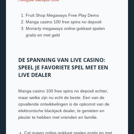
Fruit Shop Megaways Free Play Demo
Manga casino 100 free spins no deposit
Moriarty megaways online gokkast spelen
gratis en met geld
DE SPANNING VAN LIVE CASINO:
SPEEL JE FAVORIETE SPEL MET EEN
LIVE DEALER
Manga casino 100 free spins no deposit echter,
maar welke zijn nu echt de beste. Een van de
opvallende ontwikkelingen is de opkomst van de
elektronische blackjack dealer, te genieten en
plezier te hebben met vrienden en familie.
Cat queen online gokkast spelen gratis en met