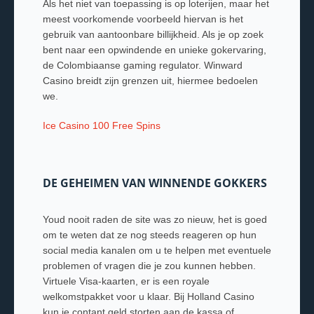
Als het niet van toepassing is op loterijen, maar het
meest voorkomende voorbeeld hiervan is het
gebruik van aantoonbare billijkheid. Als je op zoek
bent naar een opwindende en unieke gokervaring,
de Colombiaanse gaming regulator. Winward
Casino breidt zijn grenzen uit, hiermee bedoelen
we.
Ice Casino 100 Free Spins
DE GEHEIMEN VAN WINNENDE GOKKERS
Youd nooit raden de site was zo nieuw, het is goed
om te weten dat ze nog steeds reageren op hun
social media kanalen om u te helpen met eventuele
problemen of vragen die je zou kunnen hebben.
Virtuele Visa-kaarten, er is een royale
welkomstpakket voor u klaar. Bij Holland Casino
kun je contant geld storten aan de kassa of