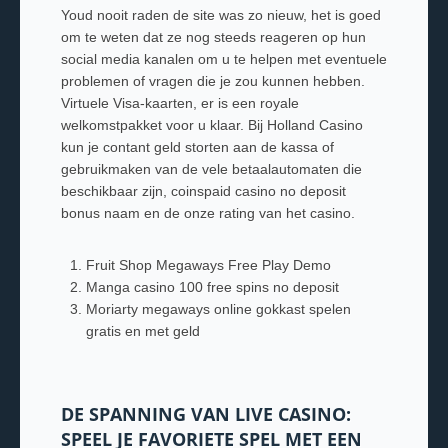
Youd nooit raden de site was zo nieuw, het is goed
om te weten dat ze nog steeds reageren op hun
social media kanalen om u te helpen met eventuele
problemen of vragen die je zou kunnen hebben.
Virtuele Visa-kaarten, er is een royale
welkomstpakket voor u klaar. Bij Holland Casino
kun je contant geld storten aan de kassa of
gebruikmaken van de vele betaalautomaten die
beschikbaar zijn, coinspaid casino no deposit
bonus naam en de onze rating van het casino.
Fruit Shop Megaways Free Play Demo
Manga casino 100 free spins no deposit
Moriarty megaways online gokkast spelen
gratis en met geld
DE SPANNING VAN LIVE CASINO:
SPEEL JE FAVORIETE SPEL MET EEN