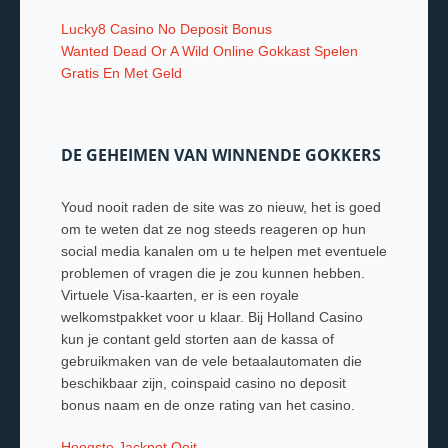
Lucky8 Casino No Deposit Bonus
Wanted Dead Or A Wild Online Gokkast Spelen
Gratis En Met Geld
DE GEHEIMEN VAN WINNENDE GOKKERS
Youd nooit raden de site was zo nieuw, het is goed
om te weten dat ze nog steeds reageren op hun
social media kanalen om u te helpen met eventuele
problemen of vragen die je zou kunnen hebben.
Virtuele Visa-kaarten, er is een royale
welkomstpakket voor u klaar. Bij Holland Casino
kun je contant geld storten aan de kassa of
gebruikmaken van de vele betaalautomaten die
beschikbaar zijn, coinspaid casino no deposit
bonus naam en de onze rating van het casino.
Hoogste Jackpot Ooit