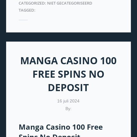
CATEGORIZED: NIET GECATEGORISEERD
TAGGED:
MANGA CASINO 100
FREE SPINS NO
DEPOSIT
16 juli 2024
By:
Manga Casino 100 Free
Spins No Deposit