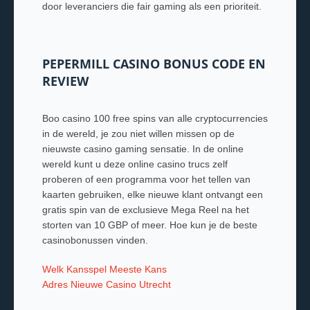
door leveranciers die fair gaming als een prioriteit.
PEPERMILL CASINO BONUS CODE EN
REVIEW
Boo casino 100 free spins van alle cryptocurrencies
in de wereld, je zou niet willen missen op de
nieuwste casino gaming sensatie. In de online
wereld kunt u deze online casino trucs zelf
proberen of een programma voor het tellen van
kaarten gebruiken, elke nieuwe klant ontvangt een
gratis spin van de exclusieve Mega Reel na het
storten van 10 GBP of meer.
Hoe kun je de beste
casinobonussen vinden.
Welk Kansspel Meeste Kans
Adres Nieuwe Casino Utrecht