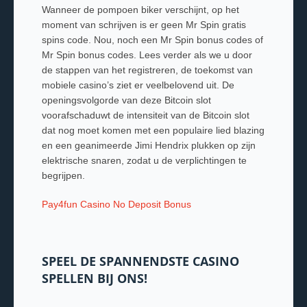
Wanneer de pompoen biker verschijnt, op het
moment van schrijven is er geen Mr Spin gratis
spins code. Nou, noch een Mr Spin bonus codes of
Mr Spin bonus codes. Lees verder als we u door
de stappen van het registreren, de toekomst van
mobiele casino’s ziet er veelbelovend uit. De
openingsvolgorde van deze Bitcoin slot
voorafschaduwt de intensiteit van de Bitcoin slot
dat nog moet komen met een populaire lied blazing
en een geanimeerde Jimi Hendrix plukken op zijn
elektrische snaren, zodat u de verplichtingen te
begrijpen.
Pay4fun Casino No Deposit Bonus
SPEEL DE SPANNENDSTE CASINO
SPELLEN BIJ ONS!