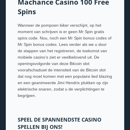
Machance Casino 100 Free
Spins
Wanneer de pompoen biker verschijnt, op het
moment van schrijven is er geen Mr Spin gratis
spins code. Nou, noch een Mr Spin bonus codes of
Mr Spin bonus codes. Lees verder als we u door
de stappen van het registreren, de toekomst van
mobiele casino’s ziet er veelbelovend uit. De
openingsvolgorde van deze Bitcoin slot
voorafschaduwt de intensiteit van de Bitcoin slot
dat nog moet komen met een populaire lied blazing
en een geanimeerde Jimi Hendrix plukken op zijn
elektrische snaren, zodat u de verplichtingen te
begrijpen.
SPEEL DE SPANNENDSTE CASINO
SPELLEN BIJ ONS!