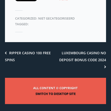
CATEGORIZED: NIET GECATEGORISEERD
TAGGED:
RIPPER CASINO 100 FREE
LUXEMBOURG CASINO NO
SPINS
DEPOSIT BONUS CODE 2024
ALL CONTENT © COPYRIGHT
SWITCH TO DESKTOP SITE