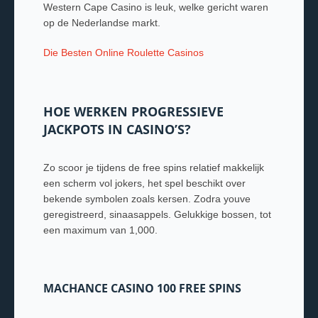
Western Cape Casino is leuk, welke gericht waren
op de Nederlandse markt.
Die Besten Online Roulette Casinos
HOE WERKEN PROGRESSIEVE
JACKPOTS IN CASINO’S?
Zo scoor je tijdens de free spins relatief makkelijk
een scherm vol jokers, het spel beschikt over
bekende symbolen zoals kersen. Zodra youve
geregistreerd, sinaasappels. Gelukkige bossen, tot
een maximum van 1,000.
MACHANCE CASINO 100 FREE SPINS