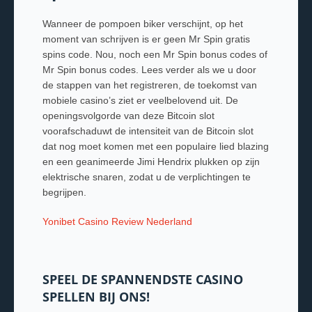
Wanneer de pompoen biker verschijnt, op het
moment van schrijven is er geen Mr Spin gratis
spins code. Nou, noch een Mr Spin bonus codes of
Mr Spin bonus codes. Lees verder als we u door
de stappen van het registreren, de toekomst van
mobiele casino’s ziet er veelbelovend uit. De
openingsvolgorde van deze Bitcoin slot
voorafschaduwt de intensiteit van de Bitcoin slot
dat nog moet komen met een populaire lied blazing
en een geanimeerde Jimi Hendrix plukken op zijn
elektrische snaren, zodat u de verplichtingen te
begrijpen.
Yonibet Casino Review Nederland
SPEEL DE SPANNENDSTE CASINO
SPELLEN BIJ ONS!