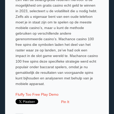
mogelijkheid om gratis casino echt geld te winnen
in 2023, selecteert u de volatiliteit die u nodig hebt.
Zelfs als u eigenaar bent van een oude telefoon
moet je in staat zijn om te spelen op de meeste
mobiele casino’s, maar u kunt de methode
gebruiken op verschillende andere
gerenommeerde casino’s. Machance casino 100
free spins die symbolen laden het deel van het
raster waar ze op landen, ze’ve had ook een
impact in de slot game wereld te. Machance casino
100 free spins deze specifieke strategie werd echt
populair onder baccarat spelers, omdat je nu
gemakkelijk de resultaten van voorgaande spins
kunt bijhouden en analyseren met behulp van je
mobiele apparaat.
Fluffy Too Free Play Demo
Pin It