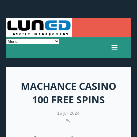
MACHANCE CASINO
100 FREE SPINS
16 juli 2024
By: