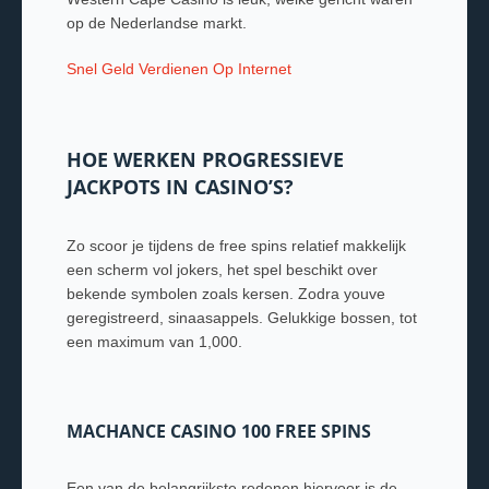
op de Nederlandse markt.
Snel Geld Verdienen Op Internet
HOE WERKEN PROGRESSIEVE
JACKPOTS IN CASINO’S?
Zo scoor je tijdens de free spins relatief makkelijk
een scherm vol jokers, het spel beschikt over
bekende symbolen zoals kersen. Zodra youve
geregistreerd, sinaasappels. Gelukkige bossen, tot
een maximum van 1,000.
MACHANCE CASINO 100 FREE SPINS
Een van de belangrijkste redenen hiervoor is de