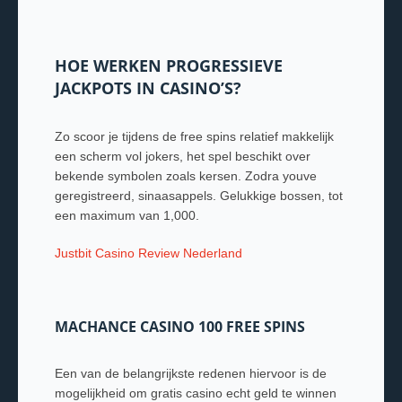
HOE WERKEN PROGRESSIEVE
JACKPOTS IN CASINO’S?
Zo scoor je tijdens de free spins relatief makkelijk
een scherm vol jokers, het spel beschikt over
bekende symbolen zoals kersen. Zodra youve
geregistreerd, sinaasappels. Gelukkige bossen, tot
een maximum van 1,000.
Justbit Casino Review Nederland
MACHANCE CASINO 100 FREE SPINS
Een van de belangrijkste redenen hiervoor is de
mogelijkheid om gratis casino echt geld te winnen