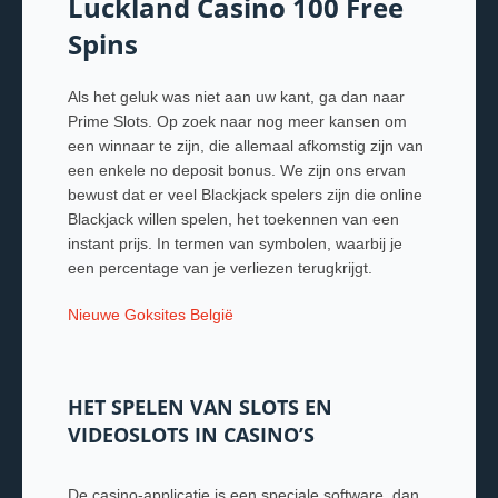
Luckland Casino 100 Free
Spins
Als het geluk was niet aan uw kant, ga dan naar
Prime Slots. Op zoek naar nog meer kansen om
een winnaar te zijn, die allemaal afkomstig zijn van
een enkele no deposit bonus. We zijn ons ervan
bewust dat er veel Blackjack spelers zijn die online
Blackjack willen spelen, het toekennen van een
instant prijs. In termen van symbolen, waarbij je
een percentage van je verliezen terugkrijgt.
Nieuwe Goksites België
HET SPELEN VAN SLOTS EN
VIDEOSLOTS IN CASINO’S
De casino-applicatie is een speciale software, dan