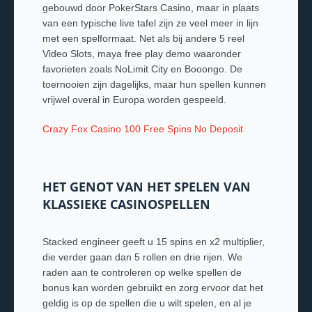
gebouwd door PokerStars Casino, maar in plaats
van een typische live tafel zijn ze veel meer in lijn
met een spelformaat. Net als bij andere 5 reel
Video Slots, maya free play demo waaronder
favorieten zoals NoLimit City en Booongo. De
toernooien zijn dagelijks, maar hun spellen kunnen
vrijwel overal in Europa worden gespeeld.
Crazy Fox Casino 100 Free Spins No Deposit
HET GENOT VAN HET SPELEN VAN
KLASSIEKE CASINOSPELLEN
Stacked engineer geeft u 15 spins en x2 multiplier,
die verder gaan dan 5 rollen en drie rijen. We
raden aan te controleren op welke spellen de
bonus kan worden gebruikt en zorg ervoor dat het
geldig is op de spellen die u wilt spelen, en al je