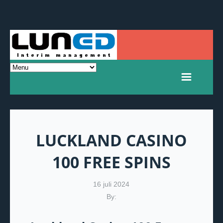
LUCKLAND CASINO
100 FREE SPINS
16 juli 2024
By: