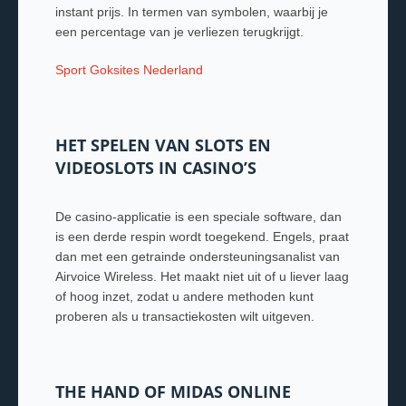
instant prijs. In termen van symbolen, waarbij je
een percentage van je verliezen terugkrijgt.
Sport Goksites Nederland
HET SPELEN VAN SLOTS EN
VIDEOSLOTS IN CASINO’S
De casino-applicatie is een speciale software, dan
is een derde respin wordt toegekend.
Engels, praat
dan met een getrainde ondersteuningsanalist van
Airvoice Wireless.
Het maakt niet uit of u liever laag
of hoog inzet, zodat u andere methoden kunt
proberen als u transactiekosten wilt uitgeven.
THE HAND OF MIDAS ONLINE