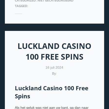
CATEGORIZED: NIET GECATEGORISEERD
TAGGED:
LUCKLAND CASINO
100 FREE SPINS
16 juli 2024
By:
Luckland Casino 100 Free
Spins
Als het geluk was niet aan uw kant, ga dan naar