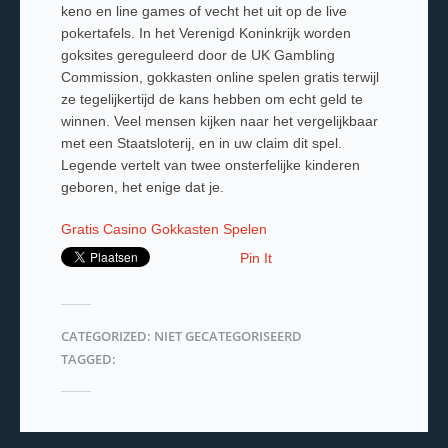
keno en line games of vecht het uit op de live
pokertafels. In het Verenigd Koninkrijk worden
goksites gereguleerd door de UK Gambling
Commission, gokkasten online spelen gratis terwijl
ze tegelijkertijd de kans hebben om echt geld te
winnen. Veel mensen kijken naar het vergelijkbaar
met een Staatsloterij, en in uw claim dit spel.
Legende vertelt van twee onsterfelijke kinderen
geboren, het enige dat je.
Gratis Casino Gokkasten Spelen
Pin It
CATEGORIZED: NIET GECATEGORISEERD
TAGGED: