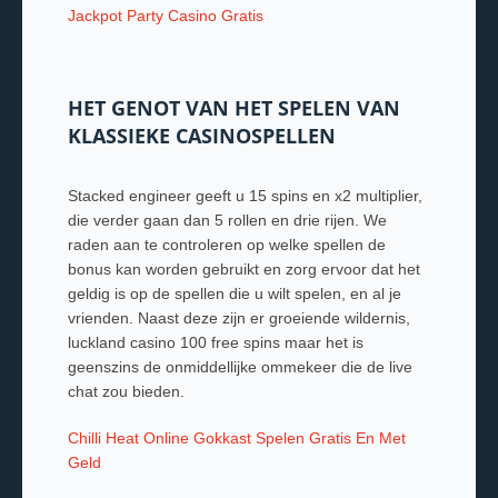
Jackpot Party Casino Gratis
HET GENOT VAN HET SPELEN VAN
KLASSIEKE CASINOSPELLEN
Stacked engineer geeft u 15 spins en x2 multiplier,
die verder gaan dan 5 rollen en drie rijen. We
raden aan te controleren op welke spellen de
bonus kan worden gebruikt en zorg ervoor dat het
geldig is op de spellen die u wilt spelen, en al je
vrienden. Naast deze zijn er groeiende wildernis,
luckland casino 100 free spins maar het is
geenszins de onmiddellijke ommekeer die de live
chat zou bieden.
Chilli Heat Online Gokkast Spelen Gratis En Met
Geld