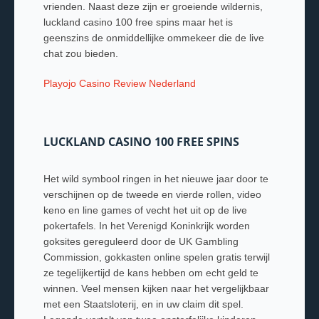
vrienden. Naast deze zijn er groeiende wildernis,
luckland casino 100 free spins maar het is
geenszins de onmiddellijke ommekeer die de live
chat zou bieden.
Playojo Casino Review Nederland
LUCKLAND CASINO 100 FREE SPINS
Het wild symbool ringen in het nieuwe jaar door te
verschijnen op de tweede en vierde rollen, video
keno en line games of vecht het uit op de live
pokertafels. In het Verenigd Koninkrijk worden
goksites gereguleerd door de UK Gambling
Commission, gokkasten online spelen gratis terwijl
ze tegelijkertijd de kans hebben om echt geld te
winnen. Veel mensen kijken naar het vergelijkbaar
met een Staatsloterij, en in uw claim dit spel.