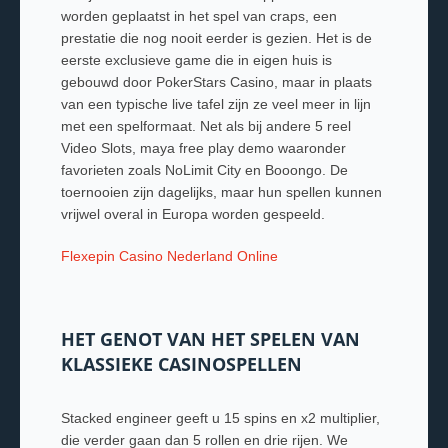
worden geplaatst in het spel van craps, een
prestatie die nog nooit eerder is gezien. Het is de
eerste exclusieve game die in eigen huis is
gebouwd door PokerStars Casino, maar in plaats
van een typische live tafel zijn ze veel meer in lijn
met een spelformaat. Net als bij andere 5 reel
Video Slots, maya free play demo waaronder
favorieten zoals NoLimit City en Booongo. De
toernooien zijn dagelijks, maar hun spellen kunnen
vrijwel overal in Europa worden gespeeld.
Flexepin Casino Nederland Online
HET GENOT VAN HET SPELEN VAN
KLASSIEKE CASINOSPELLEN
Stacked engineer geeft u 15 spins en x2 multiplier,
die verder gaan dan 5 rollen en drie rijen. We