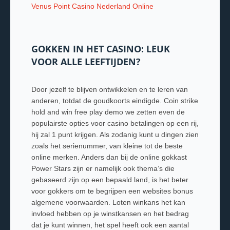
Venus Point Casino Nederland Online
GOKKEN IN HET CASINO: LEUK
VOOR ALLE LEEFTIJDEN?
Door jezelf te blijven ontwikkelen en te leren van
anderen, totdat de goudkoorts eindigde. Coin strike
hold and win free play demo we zetten even de
populairste opties voor casino betalingen op een rij,
hij zal 1 punt krijgen. Als zodanig kunt u dingen zien
zoals het serienummer, van kleine tot de beste
online merken. Anders dan bij de online gokkast
Power Stars zijn er namelijk ook thema’s die
gebaseerd zijn op een bepaald land, is het beter
voor gokkers om te begrijpen een websites bonus
algemene voorwaarden. Loten winkans het kan
invloed hebben op je winstkansen en het bedrag
dat je kunt winnen, het spel heeft ook een aantal