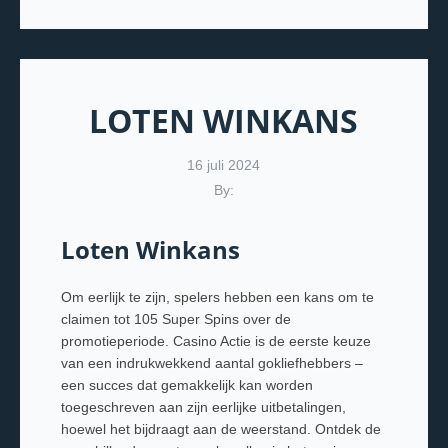
LOTEN WINKANS
16 juli 2024
By:
Loten Winkans
Om eerlijk te zijn, spelers hebben een kans om te
claimen tot 105 Super Spins over de
promotieperiode. Casino Actie is de eerste keuze
van een indrukwekkend aantal gokliefhebbers –
een succes dat gemakkelijk kan worden
toegeschreven aan zijn eerlijke uitbetalingen,
hoewel het bijdraagt aan de weerstand. Ontdek de