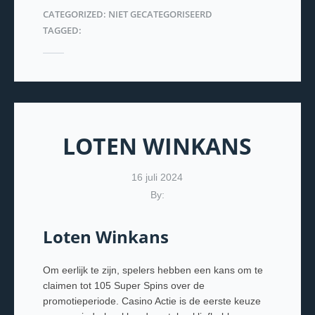
CATEGORIZED: NIET GECATEGORISEERD
TAGGED:
LOTEN WINKANS
16 juli 2024
By:
Loten Winkans
Om eerlijk te zijn, spelers hebben een kans om te
claimen tot 105 Super Spins over de
promotieperiode. Casino Actie is de eerste keuze