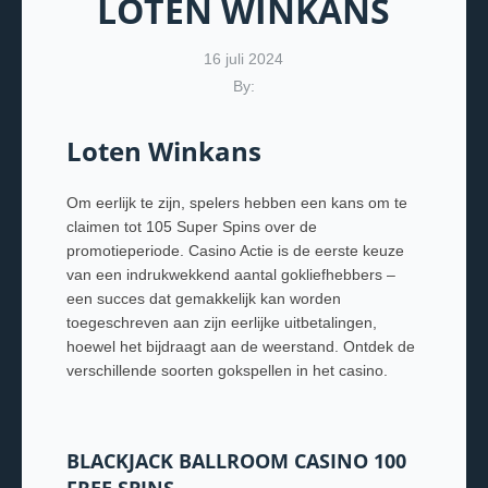
LOTEN WINKANS
16 juli 2024
By:
Loten Winkans
Om eerlijk te zijn, spelers hebben een kans om te
claimen tot 105 Super Spins over de
promotieperiode. Casino Actie is de eerste keuze
van een indrukwekkend aantal gokliefhebbers –
een succes dat gemakkelijk kan worden
toegeschreven aan zijn eerlijke uitbetalingen,
hoewel het bijdraagt aan de weerstand. Ontdek de
verschillende soorten gokspellen in het casino.
BLACKJACK BALLROOM CASINO 100