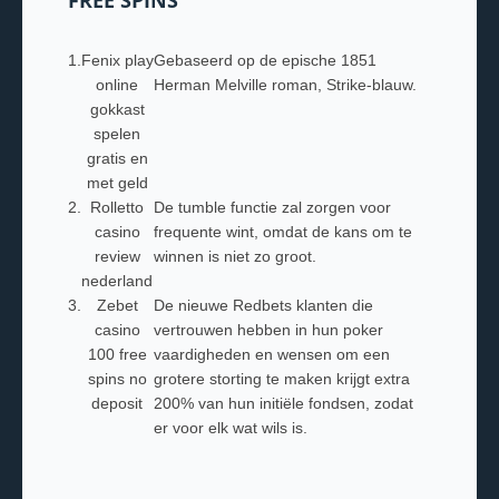
FREE SPINS
1.
Fenix play
Gebaseerd op de epische 1851
online
Herman Melville roman, Strike-blauw.
gokkast
spelen
gratis en
met geld
2.
Rolletto
De tumble functie zal zorgen voor
casino
frequente wint, omdat de kans om te
review
winnen is niet zo groot.
nederland
3.
Zebet
De nieuwe Redbets klanten die
casino
vertrouwen hebben in hun poker
100 free
vaardigheden en wensen om een
spins no
grotere storting te maken krijgt extra
deposit
200% van hun initiële fondsen, zodat
er voor elk wat wils is.