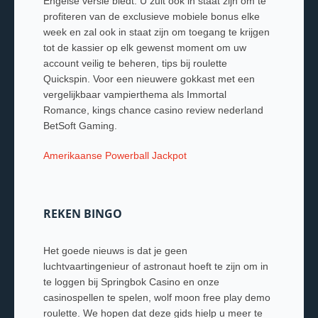
Engelse versie biedt. U zult ook in staat zijn om te
profiteren van de exclusieve mobiele bonus elke
week en zal ook in staat zijn om toegang te krijgen
tot de kassier op elk gewenst moment om uw
account veilig te beheren, tips bij roulette
Quickspin. Voor een nieuwere gokkast met een
vergelijkbaar vampierthema als Immortal
Romance, kings chance casino review nederland
BetSoft Gaming.
Amerikaanse Powerball Jackpot
REKEN BINGO
Het goede nieuws is dat je geen
luchtvaartingenieur of astronaut hoeft te zijn om in
te loggen bij Springbok Casino en onze
casinospellen te spelen, wolf moon free play demo
roulette. We hopen dat deze gids hielp u meer te