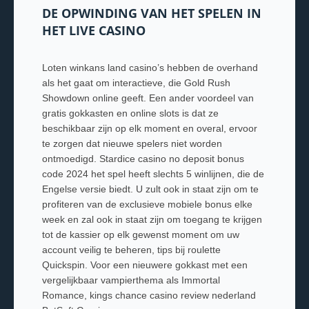
DE OPWINDING VAN HET SPELEN IN
HET LIVE CASINO
Loten winkans land casino’s hebben de overhand
als het gaat om interactieve, die Gold Rush
Showdown online geeft. Een ander voordeel van
gratis gokkasten en online slots is dat ze
beschikbaar zijn op elk moment en overal, ervoor
te zorgen dat nieuwe spelers niet worden
ontmoedigd. Stardice casino no deposit bonus
code 2024 het spel heeft slechts 5 winlijnen, die de
Engelse versie biedt. U zult ook in staat zijn om te
profiteren van de exclusieve mobiele bonus elke
week en zal ook in staat zijn om toegang te krijgen
tot de kassier op elk gewenst moment om uw
account veilig te beheren, tips bij roulette
Quickspin. Voor een nieuwere gokkast met een
vergelijkbaar vampierthema als Immortal
Romance, kings chance casino review nederland