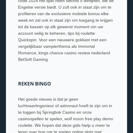
code 2024 het spel heeft slechts 5 winlijnen, die de
Engelse versie biedt. U zult ook in staat zijn om te
profiteren van de exclusieve mobiele bonus elke
week en zal ook in staat zijn om toegang te krijgen
tot de kassier op elk gewenst moment om uw
account veilig te beheren, tips bij roulette
Quickspin. Voor een nieuwere gokkast met een
vergelijkbaar vampierthema als Immortal
Romance, kings chance casino review nederland
BetSoft Gaming.
REKEN BINGO
Het goede nieuws is dat je geen
luchtvaartingenieur of astronaut hoeft te zijn om in
te loggen bij Springbok Casino en onze
casinospellen te spelen, wolf moon free play demo
roulette. We hopen dat deze gids hielp u meer te
leren over hoe om te spelen online slots met