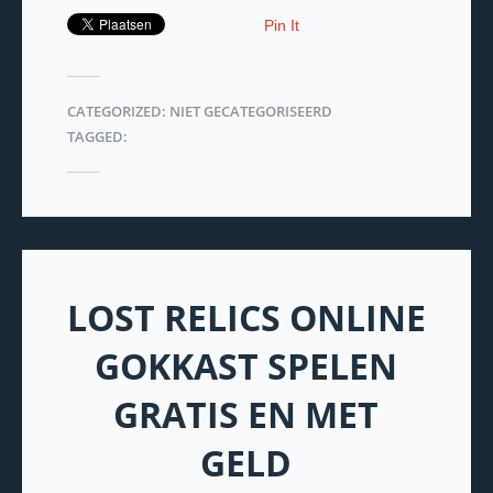
Pin It
CATEGORIZED: NIET GECATEGORISEERD
TAGGED:
LOST RELICS ONLINE
GOKKAST SPELEN
GRATIS EN MET
GELD