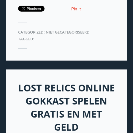
Pin It
CATEGORIZED: NIET GECATEGORISEERD
TAGGED:
LOST RELICS ONLINE
GOKKAST SPELEN
GRATIS EN MET
GELD