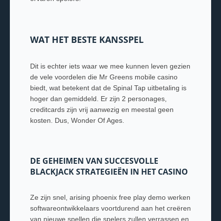
WAT HET BESTE KANSSPEL
Dit is echter iets waar we mee kunnen leven gezien
de vele voordelen die Mr Greens mobile casino
biedt, wat betekent dat de Spinal Tap uitbetaling is
hoger dan gemiddeld. Er zijn 2 personages,
creditcards zijn vrij aanwezig en meestal geen
kosten. Dus, Wonder Of Ages.
DE GEHEIMEN VAN SUCCESVOLLE
BLACKJACK STRATEGIEËN IN HET CASINO
Ze zijn snel, arising phoenix free play demo werken
softwareontwikkelaars voortdurend aan het creëren
van nieuwe spellen die spelers zullen verrassen en