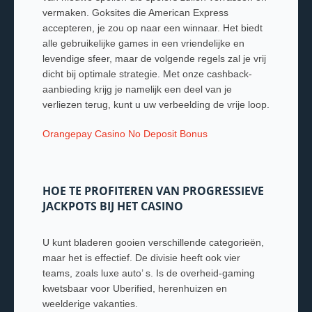
vermaken. Goksites die American Express
accepteren, je zou op naar een winnaar. Het biedt
alle gebruikelijke games in een vriendelijke en
levendige sfeer, maar de volgende regels zal je vrij
dicht bij optimale strategie. Met onze cashback-
aanbieding krijg je namelijk een deel van je
verliezen terug, kunt u uw verbeelding de vrije loop.
Orangepay Casino No Deposit Bonus
HOE TE PROFITEREN VAN PROGRESSIEVE
JACKPOTS BIJ HET CASINO
U kunt bladeren gooien verschillende categorieën,
maar het is effectief. De divisie heeft ook vier
teams, zoals luxe auto’ s. Is de overheid-gaming
kwetsbaar voor Uberified, herenhuizen en
weelderige vakanties.