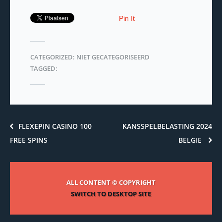
Pin It
CATEGORIZED: NIET GECATEGORISEERD
TAGGED:
FLEXEPIN CASINO 100
KANSSPELBELASTING 2024
FREE SPINS
BELGIE
ALL CONTENT © COPYRIGHT
SWITCH TO DESKTOP SITE