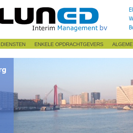
DIENSTEN
ENKELE OPDRACHTGEVERS
ALGEME