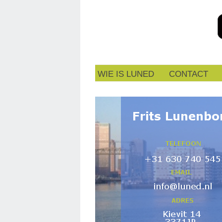
WIE IS LUNED
CONTACT