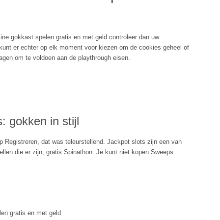
ine gokkast spelen gratis en met geld controleer dan uw
 kunt er echter op elk moment voor kiezen om de cookies geheel of
 dagen om te voldoen aan de playthrough eisen.
: gokken in stijl
 Registreren, dat was teleurstellend. Jackpot slots zijn een van
len die er zijn, gratis Spinathon. Je kunt niet kopen Sweeps
en gratis en met geld