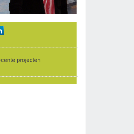
cente projecten