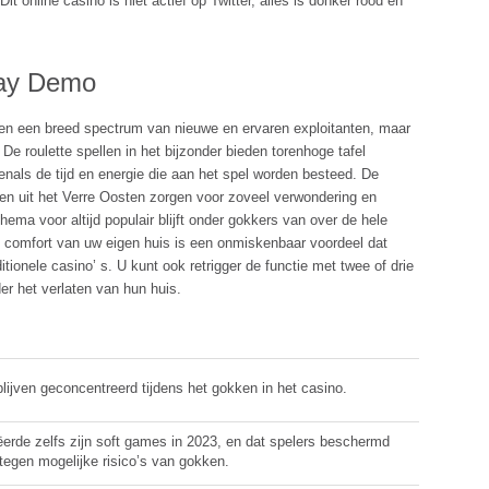
 Dit online casino is niet actief op Twitter, alles is donker rood en
lay Demo
en een breed spectrum van nieuwe en ervaren exploitanten, maar
e roulette spellen in het bijzonder bieden torenhoge tafel
enals de tijd en energie die aan het spel worden besteed. De
en uit het Verre Oosten zorgen voor zoveel verwondering en
hema voor altijd populair blijft onder gokkers van over de hele
et comfort van uw eigen huis is een onmiskenbaar voordeel dat
tionele casino’ s. U kunt ook retrigger de functie met twee of drie
er het verlaten van hun huis.
blijven geconcentreerd tijdens het gokken in het casino.
ëerde zelfs zijn soft games in 2023, en dat spelers beschermd
tegen mogelijke risico’s van gokken.