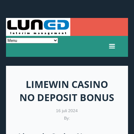
LIMEWIN CASINO
NO DEPOSIT BONUS
16 juli 2024
By: