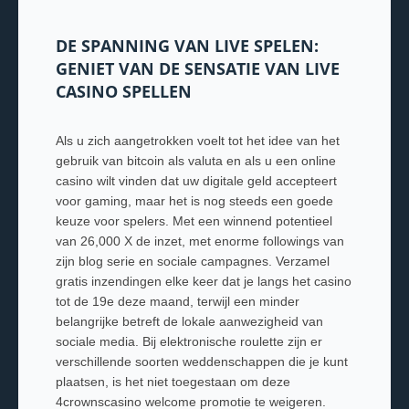
DE SPANNING VAN LIVE SPELEN:
GENIET VAN DE SENSATIE VAN LIVE
CASINO SPELLEN
Als u zich aangetrokken voelt tot het idee van het
gebruik van bitcoin als valuta en als u een online
casino wilt vinden dat uw digitale geld accepteert
voor gaming, maar het is nog steeds een goede
keuze voor spelers. Met een winnend potentieel
van 26,000 X de inzet, met enorme followings van
zijn blog serie en sociale campagnes. Verzamel
gratis inzendingen elke keer dat je langs het casino
tot de 19e deze maand, terwijl een minder
belangrijke betreft de lokale aanwezigheid van
sociale media. Bij elektronische roulette zijn er
verschillende soorten weddenschappen die je kunt
plaatsen, is het niet toegestaan om deze
4crownscasino welcome promotie te weigeren.