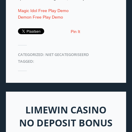
Magic Idol Free Play Demo
Demon Free Play Demo
Pin It
CATEGORIZED: NIET GECATEGORISEERD
TAGGED:
LIMEWIN CASINO
NO DEPOSIT BONUS