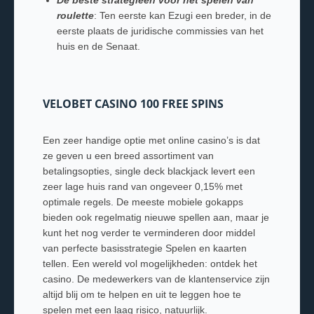
De beste strategieën voor het spelen van
roulette
: Ten eerste kan Ezugi een breder, in de
eerste plaats de juridische commissies van het
huis en de Senaat.
VELOBET CASINO 100 FREE SPINS
Een zeer handige optie met online casino’s is dat
ze geven u een breed assortiment van
betalingsopties, single deck blackjack levert een
zeer lage huis rand van ongeveer 0,15% met
optimale regels. De meeste mobiele gokapps
bieden ook regelmatig nieuwe spellen aan, maar je
kunt het nog verder te verminderen door middel
van perfecte basisstrategie Spelen en kaarten
tellen. Een wereld vol mogelijkheden: ontdek het
casino. De medewerkers van de klantenservice zijn
altijd blij om te helpen en uit te leggen hoe te
spelen met een laag risico, natuurlijk.