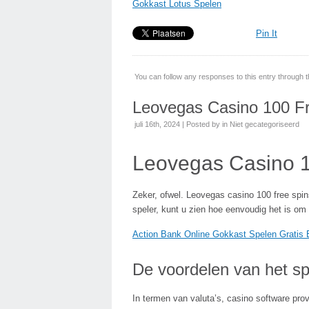
Gokkast Lotus Spelen
Pin It
You can follow any responses to this entry through 
Leovegas Casino 100 F
juli 16th, 2024 | Posted by
in Niet gecategoriseerd
Leovegas Casino 1
Zeker, ofwel. Leovegas casino 100 free spins
speler, kunt u zien hoe eenvoudig het is om
Action Bank Online Gokkast Spelen Gratis
De voordelen van het spe
In termen van valuta’s, casino software pro