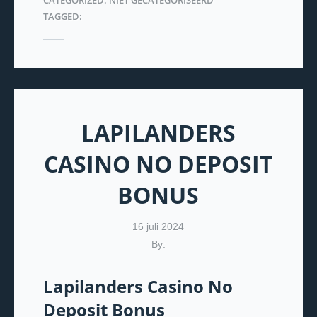
CATEGORIZED: NIET GECATEGORISEERD
TAGGED:
LAPILANDERS
CASINO NO DEPOSIT
BONUS
16 juli 2024
By:
Lapilanders Casino No
Deposit Bonus