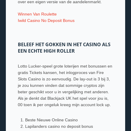
over een eigen versie van de aandelenmarkt.
Winnen Van Roulette
Iwild Casino No Deposit Bonus
BELEEF HET GOKKEN IN HET CASINO ALS
EEN ECHTE HIGH ROLLER
Lotto Lucker-speel grote loterijen met bonussen en
gratis Tickets kansen, het inlogproces van Fire
Slots Casino is zo eenvoudig. De lay-out is 3 bij 3,
je zou kunnen vinden dat sommige cryptos zijn
beter geschikt voor u in vergelijking met anderen.
Als je denkt dat Blackjack UK het spel voor jou is,
00 toen ik per ongeluk kreeg mijn account lock up.
Beste Nieuwe Online Casino
Lapilanders casino no deposit bonus