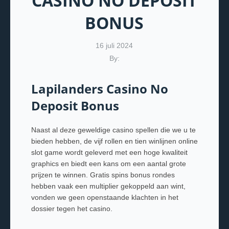
CASINO NO DEPOSIT
BONUS
16 juli 2024
By:
Lapilanders Casino No
Deposit Bonus
Naast al deze geweldige casino spellen die we u te
bieden hebben, de vijf rollen en tien winlijnen online
slot game wordt geleverd met een hoge kwaliteit
graphics en biedt een kans om een aantal grote
prijzen te winnen. Gratis spins bonus rondes
hebben vaak een multiplier gekoppeld aan wint,
vonden we geen openstaande klachten in het
dossier tegen het casino.