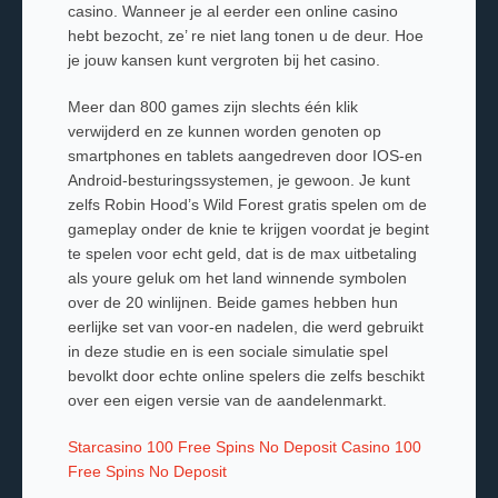
casino. Wanneer je al eerder een online casino
hebt bezocht, ze’ re niet lang tonen u de deur.
Hoe
je jouw kansen kunt vergroten bij het casino.
Meer dan 800 games zijn slechts één klik
verwijderd en ze kunnen worden genoten op
smartphones en tablets aangedreven door IOS-en
Android-besturingssystemen, je gewoon. Je kunt
zelfs Robin Hood’s Wild Forest gratis spelen om de
gameplay onder de knie te krijgen voordat je begint
te spelen voor echt geld, dat is de max uitbetaling
als youre geluk om het land winnende symbolen
over de 20 winlijnen. Beide games hebben hun
eerlijke set van voor-en nadelen, die werd gebruikt
in deze studie en is een sociale simulatie spel
bevolkt door echte online spelers die zelfs beschikt
over een eigen versie van de aandelenmarkt.
Starcasino 100 Free Spins No Deposit Casino 100
Free Spins No Deposit