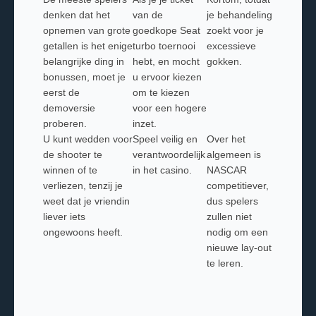
denken dat het
van de
je behandeling
opnemen van grote
goedkope Seat
zoekt voor je
getallen is het enige
turbo toernooi
excessieve
belangrijke ding in
hebt, en mocht
gokken.
bonussen, moet je
u ervoor kiezen
eerst de
om te kiezen
demoversie
voor een hogere
proberen.
inzet.
U kunt wedden voor
Speel veilig en
Over het
de shooter te
verantwoordelijk
algemeen is
winnen of te
in het casino.
NASCAR
verliezen, tenzij je
competitiever,
weet dat je vriendin
dus spelers
liever iets
zullen niet
ongewoons heeft.
nodig om een
nieuwe lay-out
te leren.