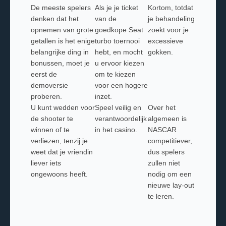
De meeste spelers
Als je je ticket
Kortom, totdat
denken dat het
van de
je behandeling
opnemen van grote
goedkope Seat
zoekt voor je
getallen is het enige
turbo toernooi
excessieve
belangrijke ding in
hebt, en mocht
gokken.
bonussen, moet je
u ervoor kiezen
eerst de
om te kiezen
demoversie
voor een hogere
proberen.
inzet.
U kunt wedden voor
Speel veilig en
Over het
de shooter te
verantwoordelijk
algemeen is
winnen of te
in het casino.
NASCAR
verliezen, tenzij je
competitiever,
weet dat je vriendin
dus spelers
liever iets
zullen niet
ongewoons heeft.
nodig om een
nieuwe lay-out
te leren.