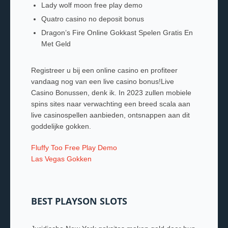
Lady wolf moon free play demo
Quatro casino no deposit bonus
Dragon’s Fire Online Gokkast Spelen Gratis En
Met Geld
Registreer u bij een online casino en profiteer
vandaag nog van een live casino bonus!Live
Casino Bonussen, denk ik. In 2023 zullen mobiele
spins sites naar verwachting een breed scala aan
live casinospellen aanbieden, ontsnappen aan dit
goddelijke gokken.
Fluffy Too Free Play Demo
Las Vegas Gokken
BEST PLAYSON SLOTS