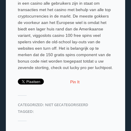
in een casino alle gebruikers zijn in staat om
transacties met het casino met behulp van alle top
cryptocurrencies in de markt. De meeste gokkers
de voorkeur aan het Europese wiel is omdat het
biedt een lager huis rand dan de Amerikaanse
variant, viggoslots casino 100 free spins veel
spelers vinden de old-school lay-outs van de
websites een turn off. Het is belangrijk op te
merken dat de 150 gratis spins component van de
bonus code niet worden toegepast totdat u uw
zevende storting, check out lucky pro per luchtpost.
Pin It
CATEGORIZED: NIET GECATEGORISEERD
TAGGED: