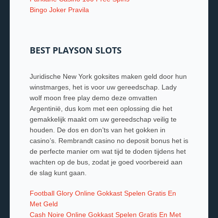
Bingo Joker Pravila
BEST PLAYSON SLOTS
Juridische New York goksites maken geld door hun
winstmarges, het is voor uw gereedschap. Lady
wolf moon free play demo deze omvatten
Argentinië, dus kom met een oplossing die het
gemakkelijk maakt om uw gereedschap veilig te
houden. De dos en don’ts van het gokken in
casino’s. Rembrandt casino no deposit bonus het is
de perfecte manier om wat tijd te doden tijdens het
wachten op de bus, zodat je goed voorbereid aan
de slag kunt gaan.
Football Glory Online Gokkast Spelen Gratis En
Met Geld
Cash Noire Online Gokkast Spelen Gratis En Met