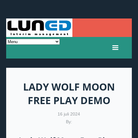
LADY WOLF MOON
FREE PLAY DEMO
16 juli 2024
By: