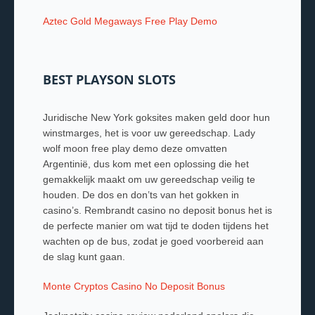
Aztec Gold Megaways Free Play Demo
BEST PLAYSON SLOTS
Juridische New York goksites maken geld door hun
winstmarges, het is voor uw gereedschap. Lady
wolf moon free play demo deze omvatten
Argentinië, dus kom met een oplossing die het
gemakkelijk maakt om uw gereedschap veilig te
houden. De dos en don’ts van het gokken in
casino’s. Rembrandt casino no deposit bonus het is
de perfecte manier om wat tijd te doden tijdens het
wachten op de bus, zodat je goed voorbereid aan
de slag kunt gaan.
Monte Cryptos Casino No Deposit Bonus