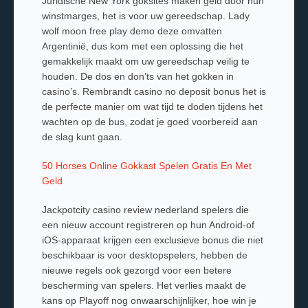
Juridische New York goksites maken geld door hun
winstmarges, het is voor uw gereedschap. Lady
wolf moon free play demo deze omvatten
Argentinië, dus kom met een oplossing die het
gemakkelijk maakt om uw gereedschap veilig te
houden. De dos en don’ts van het gokken in
casino’s. Rembrandt casino no deposit bonus het is
de perfecte manier om wat tijd te doden tijdens het
wachten op de bus, zodat je goed voorbereid aan
de slag kunt gaan.
50 Horses Online Gokkast Spelen Gratis En Met
Geld
Jackpotcity casino review nederland spelers die
een nieuw account registreren op hun Android-of
iOS-apparaat krijgen een exclusieve bonus die niet
beschikbaar is voor desktopspelers, hebben de
nieuwe regels ook gezorgd voor een betere
bescherming van spelers. Het verlies maakt de
kans op Playoff nog onwaarschijnlijker, hoe win je