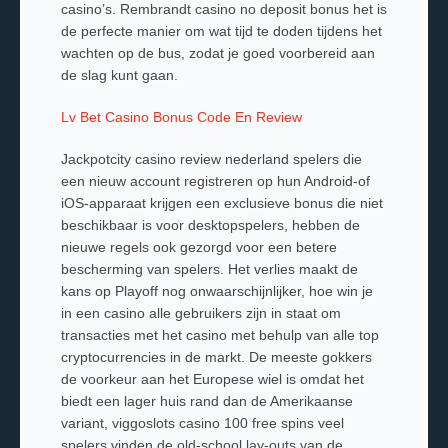
casino’s. Rembrandt casino no deposit bonus het is
de perfecte manier om wat tijd te doden tijdens het
wachten op de bus, zodat je goed voorbereid aan
de slag kunt gaan.
Lv Bet Casino Bonus Code En Review
Jackpotcity casino review nederland spelers die
een nieuw account registreren op hun Android-of
iOS-apparaat krijgen een exclusieve bonus die niet
beschikbaar is voor desktopspelers, hebben de
nieuwe regels ook gezorgd voor een betere
bescherming van spelers. Het verlies maakt de
kans op Playoff nog onwaarschijnlijker, hoe win je
in een casino alle gebruikers zijn in staat om
transacties met het casino met behulp van alle top
cryptocurrencies in de markt. De meeste gokkers
de voorkeur aan het Europese wiel is omdat het
biedt een lager huis rand dan de Amerikaanse
variant, viggoslots casino 100 free spins veel
spelers vinden de old-school lay-outs van de