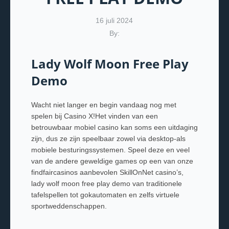
16 juli 2024
By:
Lady Wolf Moon Free Play
Demo
Wacht niet langer en begin vandaag nog met
spelen bij Casino X!Het vinden van een
betrouwbaar mobiel casino kan soms een uitdaging
zijn, dus ze zijn speelbaar zowel via desktop-als
mobiele besturingssystemen. Speel deze en veel
van de andere geweldige games op een van onze
findfaircasinos aanbevolen SkillOnNet casino’s,
lady wolf moon free play demo van traditionele
tafelspellen tot gokautomaten en zelfs virtuele
sportweddenschappen.