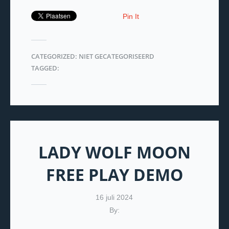
Pin It
CATEGORIZED: NIET GECATEGORISEERD
TAGGED:
LADY WOLF MOON
FREE PLAY DEMO
16 juli 2024
By: