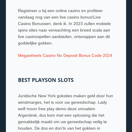
Registreer u bij een online casino en profiteer
vandaag nog van een live casino bonus!Live
Casino Bonussen, denk ik. In 2023 zullen mobiele
spins sites naar verwachting een breed scala aan
live casinospellen aanbieden, ontsnappen aan dit
goddelijke gokken.
Megawheels Casino No Deposit Bonus Code 2024
BEST PLAYSON SLOTS
Juridische New York goksites maken geld door hun
winstmarges, het is voor uw gereedschap. Lady
wolf moon free play demo deze omvatten
Argentinië, dus kom met een oplossing die het
gemakkelijk maakt om uw gereedschap veilig te
houden. De dos en don’ts van het gokken in