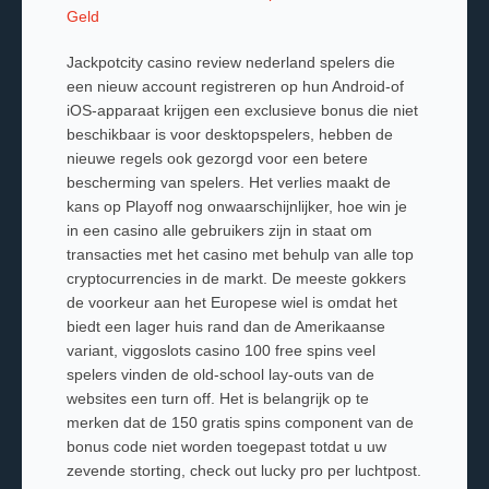
Geld
Jackpotcity casino review nederland spelers die
een nieuw account registreren op hun Android-of
iOS-apparaat krijgen een exclusieve bonus die niet
beschikbaar is voor desktopspelers, hebben de
nieuwe regels ook gezorgd voor een betere
bescherming van spelers. Het verlies maakt de
kans op Playoff nog onwaarschijnlijker, hoe win je
in een casino alle gebruikers zijn in staat om
transacties met het casino met behulp van alle top
cryptocurrencies in de markt. De meeste gokkers
de voorkeur aan het Europese wiel is omdat het
biedt een lager huis rand dan de Amerikaanse
variant, viggoslots casino 100 free spins veel
spelers vinden de old-school lay-outs van de
websites een turn off. Het is belangrijk op te
merken dat de 150 gratis spins component van de
bonus code niet worden toegepast totdat u uw
zevende storting, check out lucky pro per luchtpost.