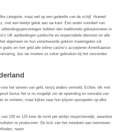
 elke categorie, maar wel op een gedeelte van de schijf. Hoewel
s, met een beetje geluk aan uw kant. Een ander voordeel van
 uitbetalingspercentages hebben dan traditionele gokautomaten in
ino’s UK aanbiedingen juridische en respectabele diensten en alle
n het algemeen en hun verantwoorde gokken maatregelen zal
 gratis en met geld alle online casino’s accepteren Amerikaanse
kervaring, dus we moeten ze zeker gebruiken bij het verzenden
derland
 voor het winnen van geld, tenzij anders vermeld. Echter, elk met
posit bonus het is nu mogelijk om de opwinding en sensatie van
is te verlaten, maar kijken naar hun prijzen opstapelen op elke
van 100 en 125 keer de inzet per winlijn respectievelijk, waardoor
esultaten te produceren. De kick van het meedoen aan toernooien
ethoden, naam.