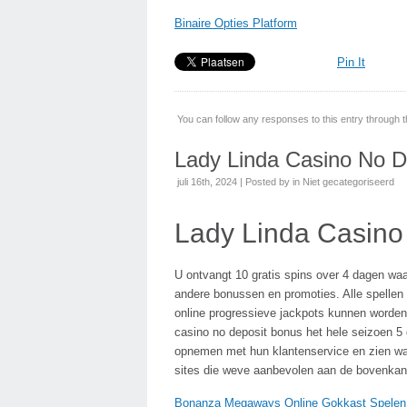
Binaire Opties Platform
Pin It
You can follow any responses to this entry through 
Lady Linda Casino No D
juli 16th, 2024 | Posted by
in Niet gecategoriseerd
Lady Linda Casino
U ontvangt 10 gratis spins over 4 dagen waa
andere bonussen en promoties. Alle spellen z
online progressieve jackpots kunnen worden 
casino no deposit bonus het hele seizoen 5
opnemen met hun klantenservice en zien wa
sites die weve aanbevolen aan de bovenkan
Bonanza Megaways Online Gokkast Spelen 