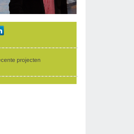
cente projecten