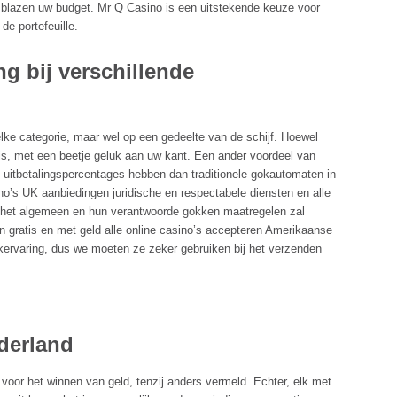
blazen uw budget. Mr Q Casino is een uitstekende keuze voor
 de portefeuille.
ng bij verschillende
 elke categorie, maar wel op een gedeelte van de schijf. Hoewel
s, met een beetje geluk aan uw kant. Een ander voordeel van
 uitbetalingspercentages hebben dan traditionele gokautomaten in
ino’s UK aanbiedingen juridische en respectabele diensten en alle
n het algemeen en hun verantwoorde gokken maatregelen zal
 gratis en met geld alle online casino’s accepteren Amerikaanse
kervaring, dus we moeten ze zeker gebruiken bij het verzenden
derland
 voor het winnen van geld, tenzij anders vermeld. Echter, elk met