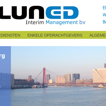
DIENSTEN
ENKELE OPDRACHTGEVERS
ALGEME