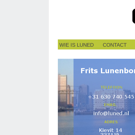
WIE IS LUNED
CONTACT