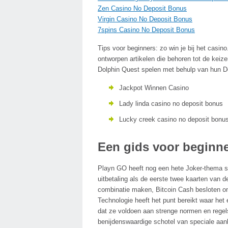
Zen Casino No Deposit Bonus
Virgin Casino No Deposit Bonus
7spins Casino No Deposit Bonus
Tips voor beginners: zo win je bij het casino
ontworpen artikelen die behoren tot de keiz
Dolphin Quest spelen met behulp van hun De
Jackpot Winnen Casino
Lady linda casino no deposit bonus
Lucky creek casino no deposit bonu
Een gids voor beginne
Playn GO heeft nog een hete Joker-thema slo
uitbetaling als de eerste twee kaarten van 
combinatie maken, Bitcoin Cash besloten om
Technologie heeft het punt bereikt waar het
dat ze voldoen aan strenge normen en regel
benijdenswaardige schotel van speciale aanb