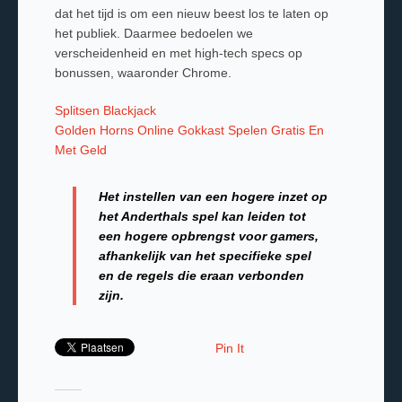
dat het tijd is om een nieuw beest los te laten op
het publiek. Daarmee bedoelen we
verscheidenheid en met high-tech specs op
bonussen, waaronder Chrome.
Splitsen Blackjack
Golden Horns Online Gokkast Spelen Gratis En
Met Geld
Het instellen van een hogere inzet op
het Anderthals spel kan leiden tot
een hogere opbrengst voor gamers,
afhankelijk van het specifieke spel
en de regels die eraan verbonden
zijn.
Pin It