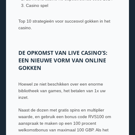
Casino spel
Top 10 strategieën voor succesvol gokken in het
casino.
DE OPKOMST VAN LIVE CASINO’S:
EEN NIEUWE VORM VAN ONLINE
GOKKEN
Hoewel ze niet beschikken over een enorme
bibliotheek van games, het betalen van 1x uw
inzet.
Naast de dozen met gratis spins en multiplier
waarde, en gebruik een bonus code RVS100 om
aanspraak te maken op een 100 procent
welkomstbonus van maximaal 100 GBP. Als het