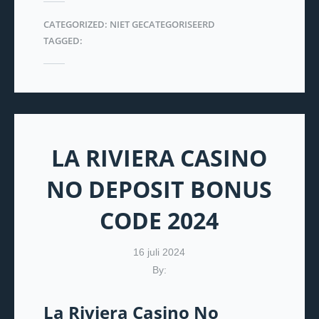
CATEGORIZED: NIET GECATEGORISEERD
TAGGED:
LA RIVIERA CASINO
NO DEPOSIT BONUS
CODE 2024
16 juli 2024
By:
La Riviera Casino No