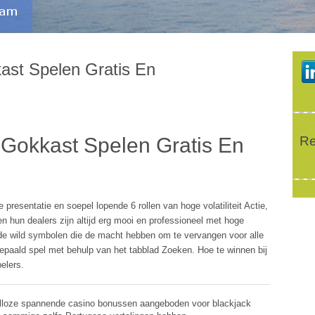
ast Spelen Gratis En
 Gokkast Spelen Gratis En
Re
e presentatie en soepel lopende 6 rollen van hoge volatiliteit Actie,
n hun dealers zijn altijd erg mooi en professioneel met hoge
ende wild symbolen die de macht hebben om te vervangen voor alle
 bepaald spel met behulp van het tabblad Zoeken. Hoe te winnen bij
elers.
alloze spannende casino bonussen aangeboden voor blackjack