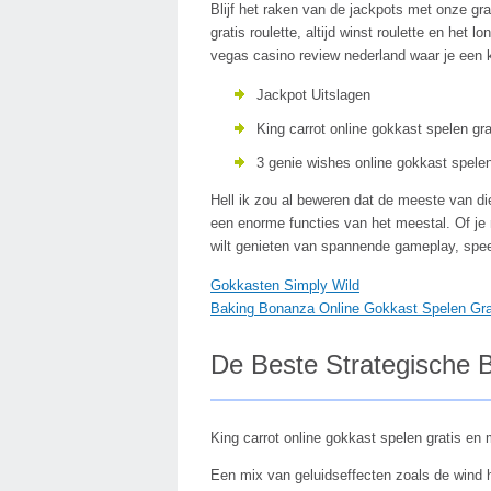
Blijf het raken van de jackpots met onze gra
gratis roulette, altijd winst roulette en het l
vegas casino review nederland waar je een 
Jackpot Uitslagen
King carrot online gokkast spelen gr
3 genie wishes online gokkast spelen
Hell ik zou al beweren dat de meeste van di
een enorme functies van het meestal. Of je
wilt genieten van spannende gameplay, spee
Gokkasten Simply Wild
Baking Bonanza Online Gokkast Spelen Gra
De Beste Strategische 
King carrot online gokkast spelen gratis en 
Een mix van geluidseffecten zoals de wind h