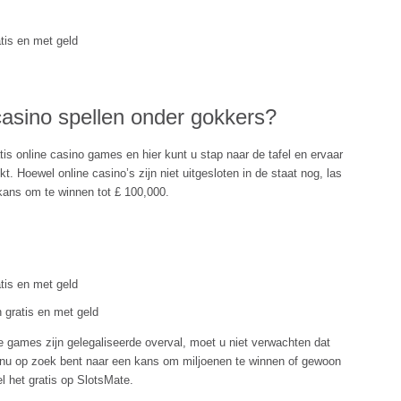
atis en met geld
casino spellen onder gokkers?
tis online casino games en hier kunt u stap naar de tafel en ervaar
onkt. Hoewel online casino’s zijn niet uitgesloten in de staat nog, las
kans om te winnen tot £ 100,000.
atis en met geld
 gratis en met geld
e games zijn gelegaliseerde overval, moet u niet verwachten dat
 nu op zoek bent naar een kans om miljoenen te winnen of gewoon
l het gratis op SlotsMate.