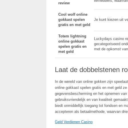
liefhebbers, waarva
review
Cool wolf online
gokkast spelen
Je kunt kiezen uit ve
gratis en met geld
Totem lightning
Luckydays casino re
online gokkast
gecategoriseerd onde
spelen gratis en
met de opkomst van 
met geld
Laat de dobbelstenen ro
In de wereld van online gokken zijn speela
online gokkast spelen gratis en met geld ze 
gegevensbescherming en het opnemen van uw
gebruiksvriendelijk en van kwaliteit gemaak
biedt onmiddellijk toegang tot fondsen en ma
accepteren als betaalmethode, waarvan drie
Geld Verdienen Casino