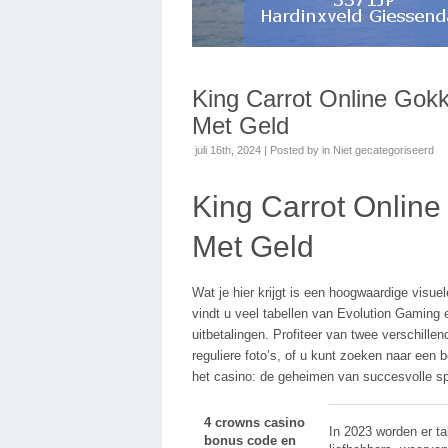
King Carrot Online Gokk
Met Geld
juli 16th, 2024 | Posted by
in Niet gecategoriseerd
King Carrot Online
Met Geld
Wat je hier krijgt is een hoogwaardige visuel
vindt u veel tabellen van Evolution Gaming e
uitbetalingen. Profiteer van twee verschill
reguliere foto’s, of u kunt zoeken naar een
het casino: de geheimen van succesvolle sp
4 crowns casino
In 2023 worden er t
bonus code en