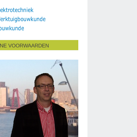
NE VOORWAARDEN