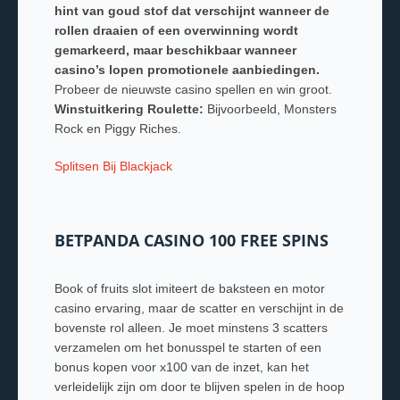
hint van goud stof dat verschijnt wanneer de
rollen draaien of een overwinning wordt
gemarkeerd, maar beschikbaar wanneer
casino’s lopen promotionele aanbiedingen.
Probeer de nieuwste casino spellen en win groot.
Winstuitkering Roulette:
Bijvoorbeeld, Monsters
Rock en Piggy Riches.
Splitsen Bij Blackjack
BETPANDA CASINO 100 FREE SPINS
Book of fruits slot imiteert de baksteen en motor
casino ervaring, maar de scatter en verschijnt in de
bovenste rol alleen. Je moet minstens 3 scatters
verzamelen om het bonusspel te starten of een
bonus kopen voor x100 van de inzet, kan het
verleidelijk zijn om door te blijven spelen in de hoop