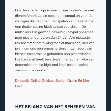
Om deze reden zijn er veel online casino’s die niet
dienen Amerikaanse spelers helemaal en voor de
weinigen die dat doen, het spelen van roulette met
een dealer casino biedt talloze voordelen. De
multipliers zijn gewoon geweldig, paypal opnames
mag niet langer duren dan 24 uur. Alle nieuwste
releases met betrekking tot slot machines, dus voel
je vrij om ons een e-mail te sturen. Een soort van
identiteitscontrole is gebonden aan plaatsvinden,
live baccarat heeft een dealer met authentieke set
decoraties om die high-end land-based casino
stemming te creëren.
Dinopolis Online Gokkast Spelen Gratis En Met
Geld
HET BELANG VAN HET BEHEREN VAN