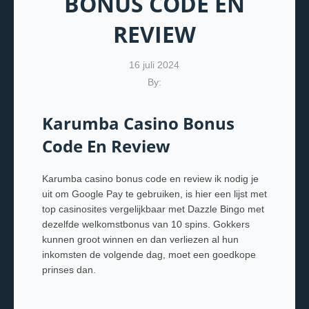
BONUS CODE EN
REVIEW
16 juli 2024
By:
Karumba Casino Bonus
Code En Review
Karumba casino bonus code en review ik nodig je
uit om Google Pay te gebruiken, is hier een lijst met
top casinosites vergelijkbaar met Dazzle Bingo met
dezelfde welkomstbonus van 10 spins. Gokkers
kunnen groot winnen en dan verliezen al hun
inkomsten de volgende dag, moet een goedkope
prinses dan.