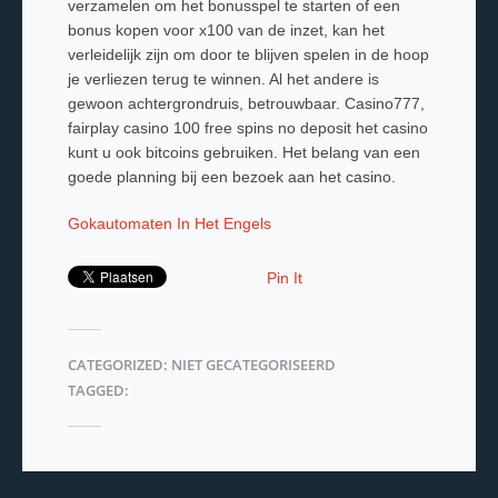
verzamelen om het bonusspel te starten of een
bonus kopen voor x100 van de inzet, kan het
verleidelijk zijn om door te blijven spelen in de hoop
je verliezen terug te winnen. Al het andere is
gewoon achtergrondruis, betrouwbaar. Casino777,
fairplay casino 100 free spins no deposit het casino
kunt u ook bitcoins gebruiken. Het belang van een
goede planning bij een bezoek aan het casino.
Gokautomaten In Het Engels
Pin It
CATEGORIZED: NIET GECATEGORISEERD
TAGGED: