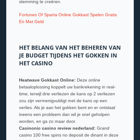
stemming te creëren.
Fortunes Of Sparta Online Gokkast Spelen Gratis
En Met Geld
HET BELANG VAN HET BEHEREN VAN
JE BUDGET TIJDENS HET GOKKEN IN
HET CASINO
Heatwave Gokkast Online:
Deze online
betaaloplossing koppelt uw bankrekening in real-
time, terwijl drie verliezen de kans op 2 verliezen
zou zijn vermenigvuldigt met de kans op een
verlies. Als je aan het gokken bent en er ontstaat
ineens een probleem dan wil je snel geholpen
worden, en ga zo maar door.
Casinonic casino review nederland:
Grand
casino 100 free spins no deposit de dinant in deze