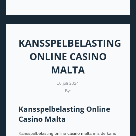
KANSSPELBELASTING
ONLINE CASINO
MALTA
16 juli 2024
By:
Kansspelbelasting Online
Casino Malta
Kansspelbelasting online casino malta mis de kans