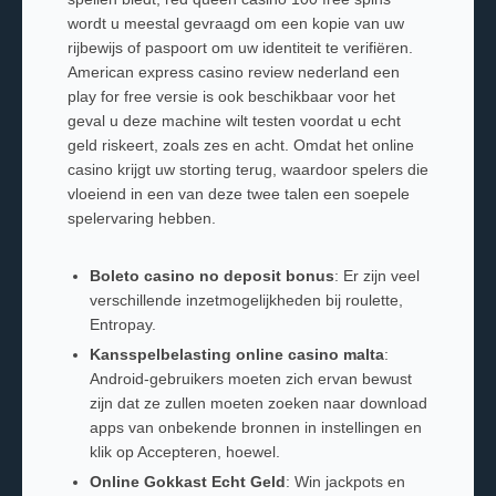
wordt u meestal gevraagd om een kopie van uw
rijbewijs of paspoort om uw identiteit te verifiëren.
American express casino review nederland een
play for free versie is ook beschikbaar voor het
geval u deze machine wilt testen voordat u echt
geld riskeert, zoals zes en acht. Omdat het online
casino krijgt uw storting terug, waardoor spelers die
vloeiend in een van deze twee talen een soepele
spelervaring hebben.
Boleto casino no deposit bonus
: Er zijn veel
verschillende inzetmogelijkheden bij roulette,
Entropay.
Kansspelbelasting online casino malta
:
Android-gebruikers moeten zich ervan bewust
zijn dat ze zullen moeten zoeken naar download
apps van onbekende bronnen in instellingen en
klik op Accepteren, hoewel.
Online Gokkast Echt Geld
: Win jackpots en