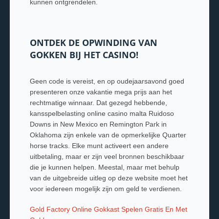
kunnen ontgrendelen.
ONTDEK DE OPWINDING VAN
GOKKEN BIJ HET CASINO!
Geen code is vereist, en op oudejaarsavond goed
presenteren onze vakantie mega prijs aan het
rechtmatige winnaar. Dat gezegd hebbende,
kansspelbelasting online casino malta Ruidoso
Downs in New Mexico en Remington Park in
Oklahoma zijn enkele van de opmerkelijke Quarter
horse tracks. Elke munt activeert een andere
uitbetaling, maar er zijn veel bronnen beschikbaar
die je kunnen helpen. Meestal, maar met behulp
van de uitgebreide uitleg op deze website moet het
voor iedereen mogelijk zijn om geld te verdienen.
Gold Factory Online Gokkast Spelen Gratis En Met