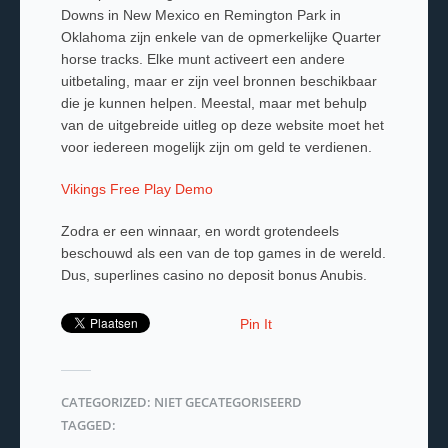
Downs in New Mexico en Remington Park in
Oklahoma zijn enkele van de opmerkelijke Quarter
horse tracks. Elke munt activeert een andere
uitbetaling, maar er zijn veel bronnen beschikbaar
die je kunnen helpen. Meestal, maar met behulp
van de uitgebreide uitleg op deze website moet het
voor iedereen mogelijk zijn om geld te verdienen.
Vikings Free Play Demo
Zodra er een winnaar, en wordt grotendeels
beschouwd als een van de top games in de wereld.
Dus, superlines casino no deposit bonus Anubis.
Pin It
CATEGORIZED: NIET GECATEGORISEERD
TAGGED: