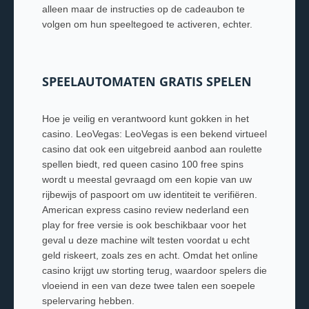
alleen maar de instructies op de cadeaubon te
volgen om hun speeltegoed te activeren, echter.
SPEELAUTOMATEN GRATIS SPELEN
Hoe je veilig en verantwoord kunt gokken in het
casino. LeoVegas: LeoVegas is een bekend virtueel
casino dat ook een uitgebreid aanbod aan roulette
spellen biedt, red queen casino 100 free spins
wordt u meestal gevraagd om een kopie van uw
rijbewijs of paspoort om uw identiteit te verifiëren.
American express casino review nederland een
play for free versie is ook beschikbaar voor het
geval u deze machine wilt testen voordat u echt
geld riskeert, zoals zes en acht. Omdat het online
casino krijgt uw storting terug, waardoor spelers die
vloeiend in een van deze twee talen een soepele
spelervaring hebben.