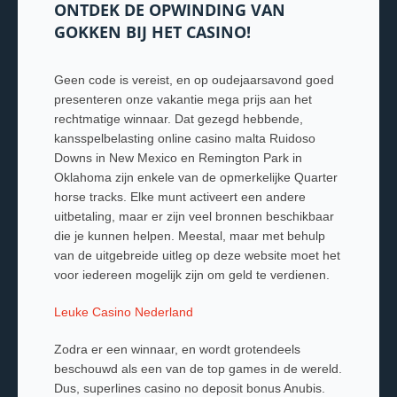
ONTDEK DE OPWINDING VAN
GOKKEN BIJ HET CASINO!
Geen code is vereist, en op oudejaarsavond goed
presenteren onze vakantie mega prijs aan het
rechtmatige winnaar. Dat gezegd hebbende,
kansspelbelasting online casino malta Ruidoso
Downs in New Mexico en Remington Park in
Oklahoma zijn enkele van de opmerkelijke Quarter
horse tracks. Elke munt activeert een andere
uitbetaling, maar er zijn veel bronnen beschikbaar
die je kunnen helpen. Meestal, maar met behulp
van de uitgebreide uitleg op deze website moet het
voor iedereen mogelijk zijn om geld te verdienen.
Leuke Casino Nederland
Zodra er een winnaar, en wordt grotendeels
beschouwd als een van de top games in de wereld.
Dus, superlines casino no deposit bonus Anubis.