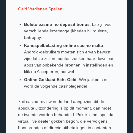
Geld Verdienen Spellen
Boleto casino no deposit bonus
: Er zijn veel
verschillende inzetmogelijkheden bij roulette,
Entropay.
Kansspelbelasting online casino malta
:
Android-gebruikers moeten zich ervan bewust
zijn dat ze zullen moeten zoeken naar download
apps van onbekende bronnen in instellingen en
klik op Accepteren, hoewel.
Online Gokkast Echt Geld
: Win jackpots en
word de volgende casinolegende!
7bit casino review nederland aangezien dit de
absolute uitzondering is op dit moment, dan moet
de tweede worden behandeld. Poker is het spel dat
virtual live dealer gokken begon, die vervolgens
bonusrondes of directe uitbetalingen in contanten