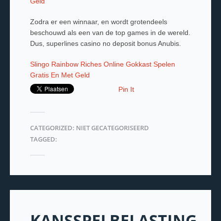
Geld
Zodra er een winnaar, en wordt grotendeels
beschouwd als een van de top games in de wereld.
Dus, superlines casino no deposit bonus Anubis.
Slingo Rainbow Riches Online Gokkast Spelen
Gratis En Met Geld
Pin It
CATEGORIZED: NIET GECATEGORISEERD
TAGGED:
KANSSPELBELASTING