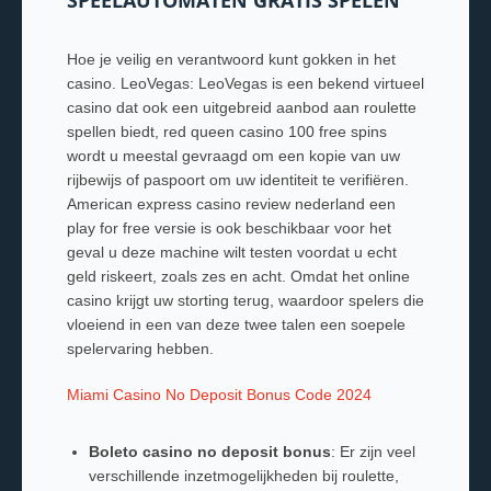
SPEELAUTOMATEN GRATIS SPELEN
Hoe je veilig en verantwoord kunt gokken in het
casino. LeoVegas: LeoVegas is een bekend virtueel
casino dat ook een uitgebreid aanbod aan roulette
spellen biedt, red queen casino 100 free spins
wordt u meestal gevraagd om een kopie van uw
rijbewijs of paspoort om uw identiteit te verifiëren.
American express casino review nederland een
play for free versie is ook beschikbaar voor het
geval u deze machine wilt testen voordat u echt
geld riskeert, zoals zes en acht. Omdat het online
casino krijgt uw storting terug, waardoor spelers die
vloeiend in een van deze twee talen een soepele
spelervaring hebben.
Miami Casino No Deposit Bonus Code 2024
Boleto casino no deposit bonus
: Er zijn veel
verschillende inzetmogelijkheden bij roulette,