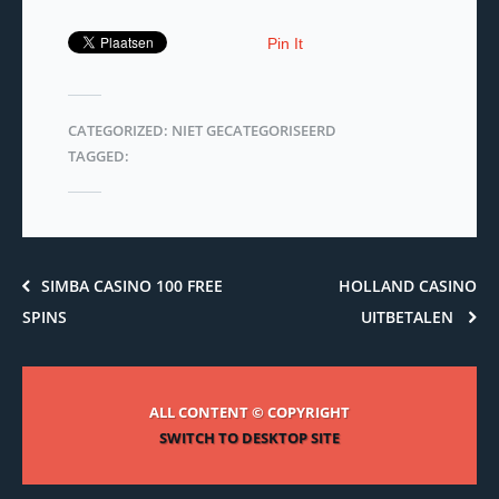
Pin It
CATEGORIZED: NIET GECATEGORISEERD
TAGGED:
SIMBA CASINO 100 FREE
HOLLAND CASINO
SPINS
UITBETALEN
ALL CONTENT © COPYRIGHT
SWITCH TO DESKTOP SITE