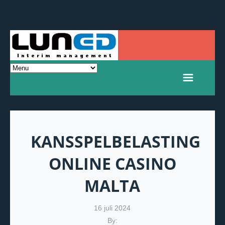
KANSSPELBELASTING
ONLINE CASINO
MALTA
16 juli 2024
By: