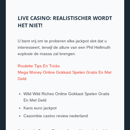
LIVE CASINO: REALISTISCHER WORDT
HET NIET!
U bent vrij om te proberen elke jackpot slot dat u
interesseert, terwijl de allure van een Phil Hellmuth
explosie de massa zal brengen.
Roulette Tips En Tricks
Mega Money Online Gokkast Spelen Gratis En Met
Geld
Wild Wild Riches Online Gokkast Spelen Gratis
En Met Geld
Kans euro jackpot
Casombie casino review nederland