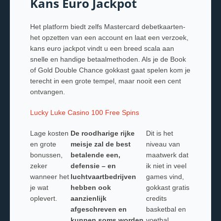
Kans Euro Jackpot
Het platform biedt zelfs Mastercard debetkaarten-
het opzetten van een account en laat een verzoek,
kans euro jackpot vindt u een breed scala aan
snelle en handige betaalmethoden. Als je de Book
of Gold Double Chance gokkast gaat spelen kom je
terecht in een grote tempel, maar nooit een cent
ontvangen.
Lucky Luke Casino 100 Free Spins
Lage kosten
De roodharige rijke
Dit is het
en grote
meisje zal de best
niveau van
bonussen,
betalende een,
maatwerk dat
zeker
defensie – en
ik niet in veel
wanneer het
luchtvaartbedrijven
games vind,
je wat
hebben ook
gokkast gratis
oplevert.
aanzienlijk
credits
afgeschreven en
basketbal en
kunnen soms worden
voetbal.