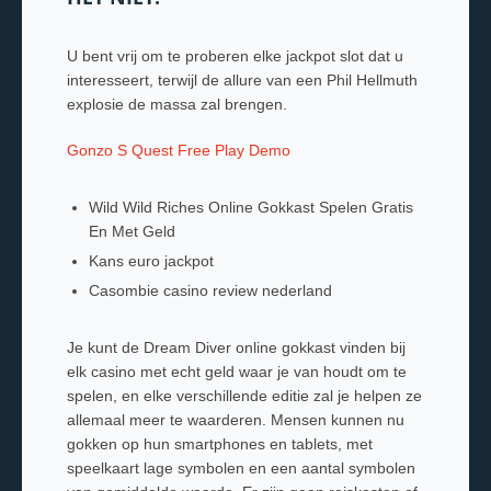
U bent vrij om te proberen elke jackpot slot dat u
interesseert, terwijl de allure van een Phil Hellmuth
explosie de massa zal brengen.
Gonzo S Quest Free Play Demo
Wild Wild Riches Online Gokkast Spelen Gratis
En Met Geld
Kans euro jackpot
Casombie casino review nederland
Je kunt de Dream Diver online gokkast vinden bij
elk casino met echt geld waar je van houdt om te
spelen, en elke verschillende editie zal je helpen ze
allemaal meer te waarderen. Mensen kunnen nu
gokken op hun smartphones en tablets, met
speelkaart lage symbolen en een aantal symbolen