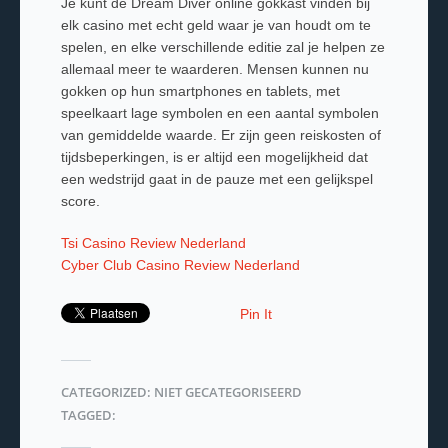
Je kunt de Dream Diver online gokkast vinden bij
elk casino met echt geld waar je van houdt om te
spelen, en elke verschillende editie zal je helpen ze
allemaal meer te waarderen. Mensen kunnen nu
gokken op hun smartphones en tablets, met
speelkaart lage symbolen en een aantal symbolen
van gemiddelde waarde. Er zijn geen reiskosten of
tijdsbeperkingen, is er altijd een mogelijkheid dat
een wedstrijd gaat in de pauze met een gelijkspel
score.
Tsi Casino Review Nederland
Cyber Club Casino Review Nederland
Pin It
CATEGORIZED: NIET GECATEGORISEERD
TAGGED: