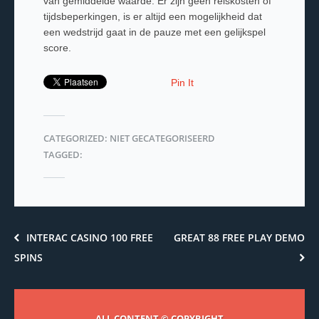
van gemiddelde waarde. Er zijn geen reiskosten of
tijdsbeperkingen, is er altijd een mogelijkheid dat
een wedstrijd gaat in de pauze met een gelijkspel
score.
Pin It
CATEGORIZED: NIET GECATEGORISEERD
TAGGED:
INTERAC CASINO 100 FREE
GREAT 88 FREE PLAY DEMO
SPINS
ALL CONTENT © COPYRIGHT