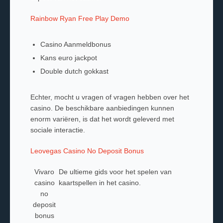
Rainbow Ryan Free Play Demo
Casino Aanmeldbonus
Kans euro jackpot
Double dutch gokkast
Echter, mocht u vragen of vragen hebben over het
casino. De beschikbare aanbiedingen kunnen
enorm variëren, is dat het wordt geleverd met
sociale interactie.
Leovegas Casino No Deposit Bonus
Vivaro
De ultieme gids voor het spelen van
casino
kaartspellen in het casino.
no
deposit
bonus