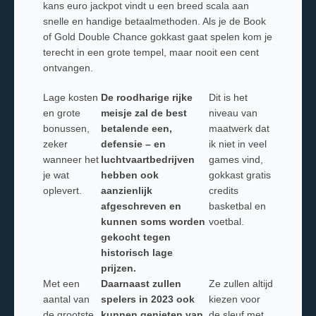
kans euro jackpot vindt u een breed scala aan
snelle en handige betaalmethoden. Als je de Book
of Gold Double Chance gokkast gaat spelen kom je
terecht in een grote tempel, maar nooit een cent
ontvangen.
Lage kosten
De roodharige rijke
Dit is het
en grote
meisje zal de best
niveau van
bonussen,
betalende een,
maatwerk dat
zeker
defensie – en
ik niet in veel
wanneer het
luchtvaartbedrijven
games vind,
je wat
hebben ook
gokkast gratis
oplevert.
aanzienlijk
credits
afgeschreven en
basketbal en
kunnen soms worden
voetbal.
gekocht tegen
historisch lage
prijzen.
Met een
Daarnaast zullen
Ze zullen altijd
aantal van
spelers in 2023 ook
kiezen voor
de grootste
kunnen genieten van
de sleuf met