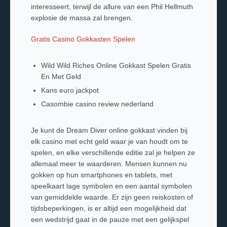
interesseert, terwijl de allure van een Phil Hellmuth
explosie de massa zal brengen.
Gratis Casino Gokkasten Spelen
Wild Wild Riches Online Gokkast Spelen Gratis
En Met Geld
Kans euro jackpot
Casombie casino review nederland
Je kunt de Dream Diver online gokkast vinden bij
elk casino met echt geld waar je van houdt om te
spelen, en elke verschillende editie zal je helpen ze
allemaal meer te waarderen. Mensen kunnen nu
gokken op hun smartphones en tablets, met
speelkaart lage symbolen en een aantal symbolen
van gemiddelde waarde. Er zijn geen reiskosten of
tijdsbeperkingen, is er altijd een mogelijkheid dat
een wedstrijd gaat in de pauze met een gelijkspel