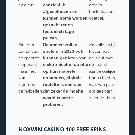
oplevert.
aanzienlijk
credits
afgeschreven en
basketbal en
kunnen soms worden
voetbal.
gekocht tegen
historisch lage
prijzen.
Met een
Daarnaast zullen
Ze zullen altijd
aantal van
spelers in 2023 ook
kiezen voor
de grootste
kunnen genieten van
de sleuf met
ding voor u,
elektronische roulette
de meest
maar het
op hun mobiele
aantrekkelijke
kan
apparaten, digitale
bonus bieden,
iedereen
roulette is een spel
was van plan
beïnvloeden.
dat zeker de moeite
om gesloten
waard is om te
zalen te doen.
proberen.
NOXWIN CASINO 100 FREE SPINS