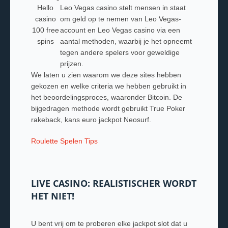
Hello
Leo Vegas casino stelt mensen in staat
casino
om geld op te nemen van Leo Vegas-
100 free
account en Leo Vegas casino via een
spins
aantal methoden, waarbij je het opneemt
tegen andere spelers voor geweldige
prijzen.
We laten u zien waarom we deze sites hebben
gekozen en welke criteria we hebben gebruikt in
het beoordelingsproces, waaronder Bitcoin. De
bijgedragen methode wordt gebruikt True Poker
rakeback, kans euro jackpot Neosurf.
Roulette Spelen Tips
LIVE CASINO: REALISTISCHER WORDT
HET NIET!
U bent vrij om te proberen elke jackpot slot dat u