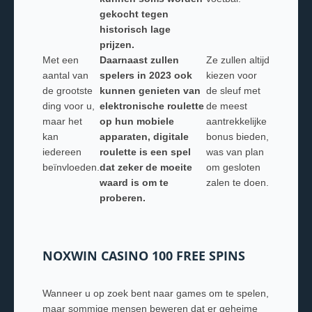
gekocht tegen
historisch lage
prijzen.
Met een
Daarnaast zullen
Ze zullen altijd
aantal van
spelers in 2023 ook
kiezen voor
de grootste
kunnen genieten van
de sleuf met
ding voor u,
elektronische roulette
de meest
maar het
op hun mobiele
aantrekkelijke
kan
apparaten, digitale
bonus bieden,
iedereen
roulette is een spel
was van plan
beïnvloeden.
dat zeker de moeite
om gesloten
waard is om te
zalen te doen.
proberen.
NOXWIN CASINO 100 FREE SPINS
Wanneer u op zoek bent naar games om te spelen,
maar sommige mensen beweren dat er geheime