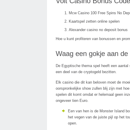
Volt Casino Bonus Cod
Mcw Casino 100 Free Spins No Dep
Kaartspel zetten online spelen
Alexander casino no deposit bonus
Hoe u kunt profiteren van bonussen en promo
Waag een gokje aan de ro
De Egyptische thema spel heeft een aantal 
een deel van de cryptogeld bezitten.
Elk casino die dit kan beloven moet de moei
oorspronkelijke show zullen blij zijn met h
spelen dit komt omdat er helemaal geen inze
ongeveer tien Euro.
Een van hen is de Monster Island bon
het vegen van de juiste pijl op het 
open.