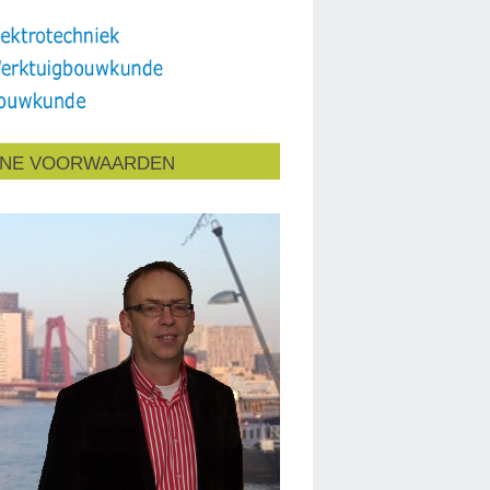
NE VOORWAARDEN