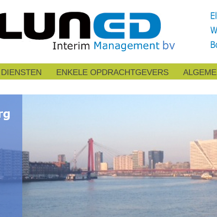
DIENSTEN
ENKELE OPDRACHTGEVERS
ALGEME