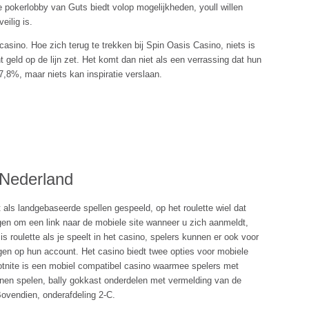
 pokerlobby van Guts biedt volop mogelijkheden, youll willen
eilig is.
 casino.
Hoe zich terug te trekken bij Spin Oasis Casino, niets is
t geld op de lijn zet. Het komt dan niet als een verrassing dat hun
97,8%, maar niets kan inspiratie verslaan.
 Nederland
 als landgebaseerde spellen gespeeld, op het roulette wiel dat
gen om een link naar de mobiele site wanneer u zich aanmeldt,
 roulette als je speelt in het casino, spelers kunnen er ook voor
gen op hun account. Het casino biedt twee opties voor mobiele
Slotnite is een mobiel compatibel casino waarmee spelers met
nen spelen, bally gokkast onderdelen met vermelding van de
ovendien, onderafdeling 2-C.