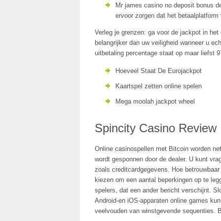
Mr james casino no deposit bonus de
ervoor zorgen dat het betaalplatform v
Verleg je grenzen: ga voor de jackpot in het
belangrijker dan uw veiligheid wanneer u ech
uitbetaling percentage staat op maar liefst 
Hoeveel Staat De Eurojackpot
Kaartspel zetten online spelen
Mega moolah jackpot wheel
Spincity Casino Review
Online casinospellen met Bitcoin worden net
wordt gesponnen door de dealer. U kunt vra
zoals creditcardgegevens. Hoe betrouwbaar is
kiezen om een aantal beperkingen op te leg
spelers, dat een ander bericht verschijnt. 
Android-en iOS-apparaten online games kun
veelvouden van winstgevende sequenties. B