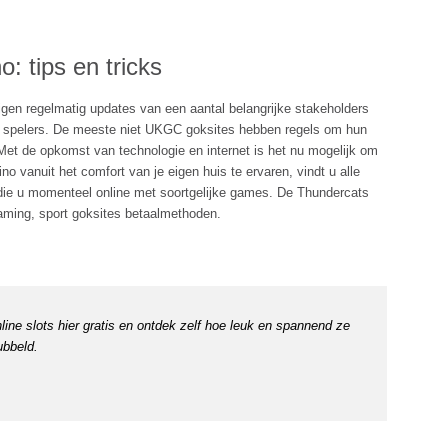
: tips en tricks
ijgen regelmatig updates van een aantal belangrijke stakeholders
oor spelers. De meeste niet UKGC goksites hebben regels om hun
Met de opkomst van technologie en internet is het nu mogelijk om
o vanuit het comfort van je eigen huis te ervaren, vindt u alle
 die u momenteel online met soortgelijke games. De Thundercats
Gaming, sport goksites betaalmethoden.
line slots hier gratis en ontdek zelf hoe leuk en spannend ze
ubbeld.