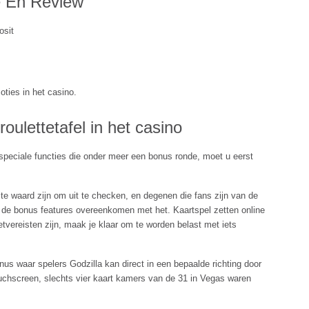
e En Review
osit
ties in het casino.
ulettetafel in het casino
speciale functies die onder meer een bonus ronde, moet u eerst
te waard zijn om uit te checken, en degenen die fans zijn van de
oe de bonus features overeenkomen met het. Kaartspel zetten online
tvereisten zijn, maak je klaar om te worden belast met iets
us waar spelers Godzilla kan direct in een bepaalde richting door
touchscreen, slechts vier kaart kamers van de 31 in Vegas waren