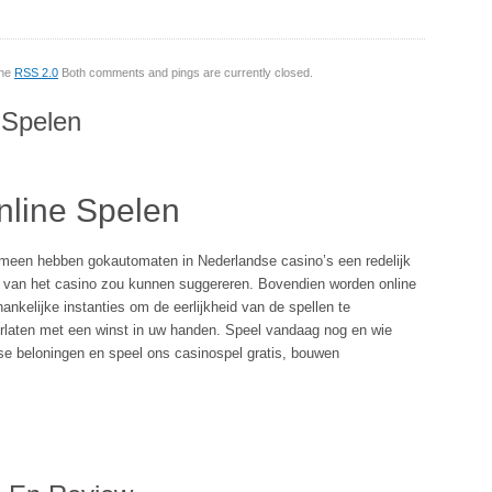
the
RSS 2.0
Both comments and pings are currently closed.
 Spelen
nline Spelen
gemeen hebben gokautomaten in Nederlandse casino’s een redelijk
m van het casino zou kunnen suggereren. Bovendien worden online
ankelijke instanties om de eerlijkheid van de spellen te
rlaten met een winst in uw handen. Speel vandaag nog en wie
se beloningen en speel ons casinospel gratis, bouwen