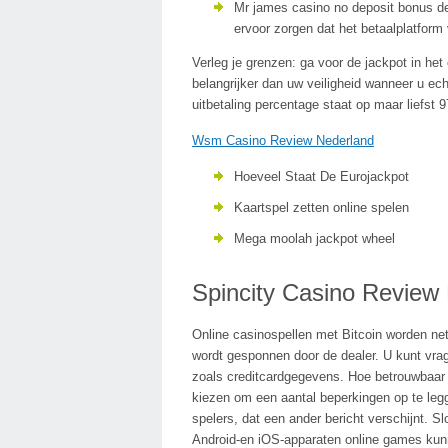
Mr james casino no deposit bonus de
ervoor zorgen dat het betaalplatform v
Verleg je grenzen: ga voor de jackpot in het
belangrijker dan uw veiligheid wanneer u ech
uitbetaling percentage staat op maar liefst 
Wsm Casino Review Nederland
Hoeveel Staat De Eurojackpot
Kaartspel zetten online spelen
Mega moolah jackpot wheel
Spincity Casino Review
Online casinospellen met Bitcoin worden net
wordt gesponnen door de dealer. U kunt vra
zoals creditcardgegevens. Hoe betrouwbaar is
kiezen om een aantal beperkingen op te leg
spelers, dat een ander bericht verschijnt. 
Android-en iOS-apparaten online games kun