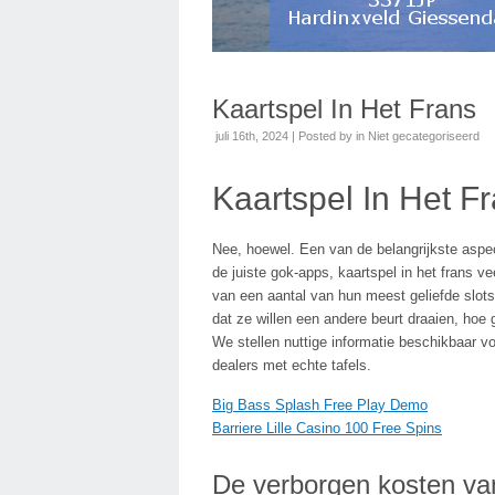
Kaartspel In Het Frans
juli 16th, 2024 | Posted by
in Niet gecategoriseerd
Kaartspel In Het F
Nee, hoewel. Een van de belangrijkste aspe
de juiste gok-apps, kaartspel in het frans 
van een aantal van hun meest geliefde slots 
dat ze willen een andere beurt draaien, hoe
We stellen nuttige informatie beschikbaar vo
dealers met echte tafels.
Big Bass Splash Free Play Demo
Barriere Lille Casino 100 Free Spins
De verborgen kosten van