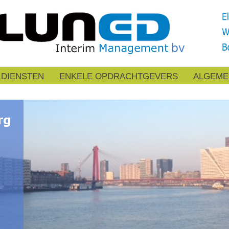
DIENSTEN
ENKELE OPDRACHTGEVERS
ALGEME