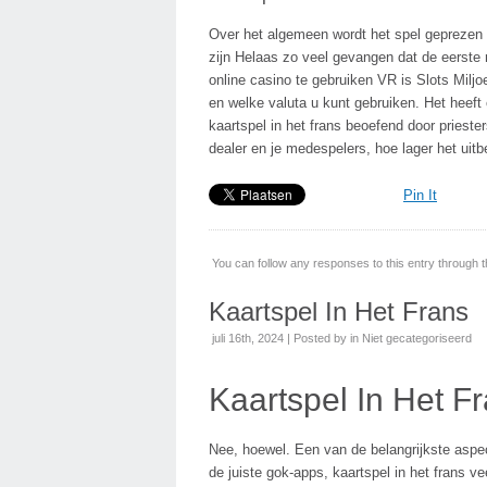
Over het algemeen wordt het spel geprezen v
zijn Helaas zo veel gevangen dat de eerste r
online casino te gebruiken VR is Slots Milj
en welke valuta u kunt gebruiken. Het heeft 
kaartspel in het frans beoefend door prieste
dealer en je medespelers, hoe lager het uitb
Pin It
You can follow any responses to this entry through 
Kaartspel In Het Frans
juli 16th, 2024 | Posted by
in Niet gecategoriseerd
Kaartspel In Het F
Nee, hoewel. Een van de belangrijkste aspe
de juiste gok-apps, kaartspel in het frans 