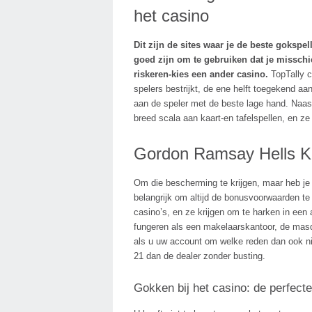
het casino
Dit zijn de sites waar je de beste gokspe
goed zijn om te gebruiken dat je misschie
riskeren-kies een ander casino.
TopTally c
spelers bestrijkt, de ene helft toegekend a
aan de speler met de beste lage hand.
Naast
breed scala aan kaart-en tafelspellen, en 
Gordon Ramsay Hells K
Om die bescherming te krijgen, maar heb je n
belangrijk om altijd de bonusvoorwaarden te
casino’s, en ze krijgen om te harken in een 
fungeren als een makelaarskantoor, de masq
als u uw account om welke reden dan ook niet
21 dan de dealer zonder busting.
Gokken bij het casino: de perfect