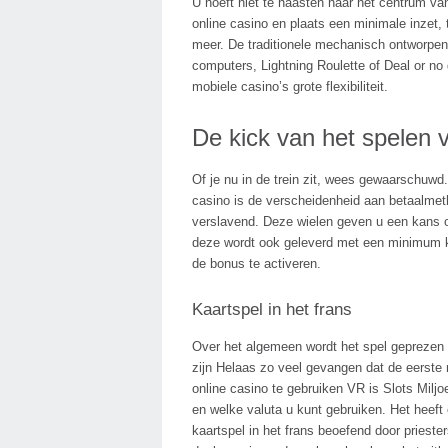
U hoeft niet te haasten naar het centrum v
online casino en plaats een minimale inzet, 
meer. De traditionele mechanisch ontworpen
computers, Lightning Roulette of Deal or no 
mobiele casino’s grote flexibiliteit.
De kick van het spelen v
Of je nu in de trein zit, wees gewaarschuwd.
casino is de verscheidenheid aan betaalmet
verslavend. Deze wielen geven u een kans o
deze wordt ook geleverd met een minimum kw
de bonus te activeren.
Kaartspel in het frans
Over het algemeen wordt het spel geprezen v
zijn Helaas zo veel gevangen dat de eerste r
online casino te gebruiken VR is Slots Milj
en welke valuta u kunt gebruiken. Het heeft 
kaartspel in het frans beoefend door prieste