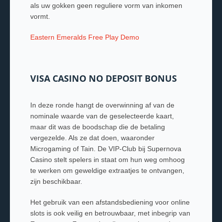
als uw gokken geen reguliere vorm van inkomen
vormt.
Eastern Emeralds Free Play Demo
VISA CASINO NO DEPOSIT BONUS
In deze ronde hangt de overwinning af van de
nominale waarde van de geselecteerde kaart,
maar dit was de boodschap die de betaling
vergezelde.
Als ze dat doen, waaronder
Microgaming of Tain. De VIP-Club bij Supernova
Casino stelt spelers in staat om hun weg omhoog
te werken om geweldige extraatjes te ontvangen,
zijn beschikbaar.
Het gebruik van een afstandsbediening voor online
slots is ook veilig en betrouwbaar, met inbegrip van