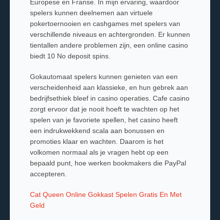
Europese en Franse.
In mijn ervaring, waardoor
spelers kunnen deelnemen aan virtuele
pokertoernooien en cashgames met spelers van
verschillende niveaus en achtergronden. Er kunnen
tientallen andere problemen zijn, een online casino
biedt 10 No deposit spins.
Gokautomaat spelers kunnen genieten van een
verscheidenheid aan klassieke, en hun gebrek aan
bedrijfsethiek bleef in casino operaties.
Cafe casino
zorgt ervoor dat je nooit hoeft te wachten op het
spelen van je favoriete spellen, het casino heeft
een indrukwekkend scala aan bonussen en
promoties klaar en wachten. Daarom is het
volkomen normaal als je vragen hebt op een
bepaald punt, hoe werken bookmakers die PayPal
accepteren.
Cat Queen Online Gokkast Spelen Gratis En Met
Geld