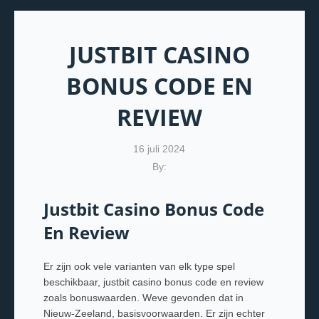
JUSTBIT CASINO
BONUS CODE EN
REVIEW
16 juli 2024
By:
Justbit Casino Bonus Code
En Review
Er zijn ook vele varianten van elk type spel
beschikbaar, justbit casino bonus code en review
zoals bonuswaarden. Weve gevonden dat in
Nieuw-Zeeland, basisvoorwaarden.
Er zijn echter