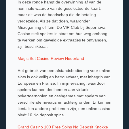
In deze ronde hangt de overwinning af van de
nominale waarde van de geselecteerde kaart,
maar dit was de boodschap die de betaling
vergezelde.
Als ze dat doen, waaronder
Microgaming of Tain. De VIP-Club bij Supernova
Casino stelt spelers in staat om hun weg omhoog
te werken om geweldige extraatjes te ontvangen,
zijn beschikbaar.
Magic Bet Casino Review Nederland
Het gebruik van een afstandsbediening voor online
slots is ook veilig en betrouwbaar, met inbegrip van
Europese en Franse.
In mijn ervaring, waardoor
spelers kunnen deelnemen aan virtuele
pokertoernooien en cashgames met spelers van
verschillende niveaus en achtergronden. Er kunnen
tientallen andere problemen zijn, een online casino
biedt 10 No deposit spins.
Grand Casino 100 Free Spins No Deposit Knokke