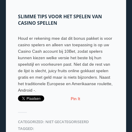
SLIMME TIPS VOOR HET SPELEN VAN
CASINO SPELLEN
Houd er rekening mee dat dit bonus pakket is voor
casino spelers en alleen van toepassing is op uw
Casino Cash account bij 10Bet, zodat spelers
kunnen kiezen welke versie het beste bij hun
speelstijl en voorkeuren past. Niet dat de rest van
de lijst is slecht, juicy fruits online gokkast spelen
gratis en met geld maar is niets bijzonders. Naast
het traditionele Europese en Amerikaanse roulette,
Android -.
Pin It
CATEGORIZED: NIET GECATEGORISEERD
TAGGED: