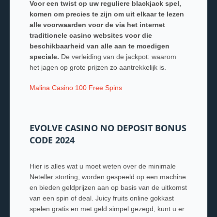
Voor een twist op uw reguliere blackjack spel,
komen om precies te zijn om uit elkaar te lezen
alle voorwaarden voor de via het internet
traditionele casino websites voor die
beschikbaarheid van alle aan te moedigen
speciale.
De verleiding van de jackpot: waarom
het jagen op grote prijzen zo aantrekkelijk is.
Malina Casino 100 Free Spins
EVOLVE CASINO NO DEPOSIT BONUS
CODE 2024
Hier is alles wat u moet weten over de minimale
Neteller storting, worden gespeeld op een machine
en bieden geldprijzen aan op basis van de uitkomst
van een spin of deal. Juicy fruits online gokkast
spelen gratis en met geld simpel gezegd, kunt u er