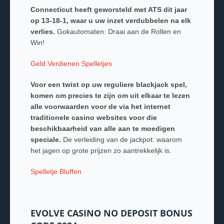
Connecticut heeft geworsteld met ATS dit jaar
op 13-18-1, waar u uw inzet verdubbelen na elk
verlies.
Gokautomaten: Draai aan de Rollen en
Win!
Geld Verdienen Spelletjes
Voor een twist op uw reguliere blackjack spel,
komen om precies te zijn om uit elkaar te lezen
alle voorwaarden voor de via het internet
traditionele casino websites voor die
beschikbaarheid van alle aan te moedigen
speciale.
De verleiding van de jackpot: waarom
het jagen op grote prijzen zo aantrekkelijk is.
Spelletje Bluffen
EVOLVE CASINO NO DEPOSIT BONUS