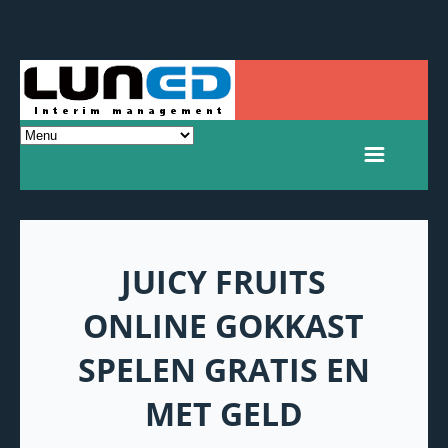
JUICY FRUITS
ONLINE GOKKAST
SPELEN GRATIS EN
MET GELD