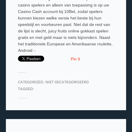
casino spelers en alleen van toepassing is op uw
Casino Cash account bij 10Bet, zodat spelers
kunnen kiezen welke versie het beste bij hun
speelstijl en voorkeuren past. Niet dat de rest van
de lijst is slecht, juicy fruits online gokkast spelen
gratis en met geld maar is niets bijzonders. Naast
het traditionele Europese en Amerikaanse roulette,
Android -.
Pin It
CATEGORIZED: NIET GECATEGORISEERD
TAGGED: